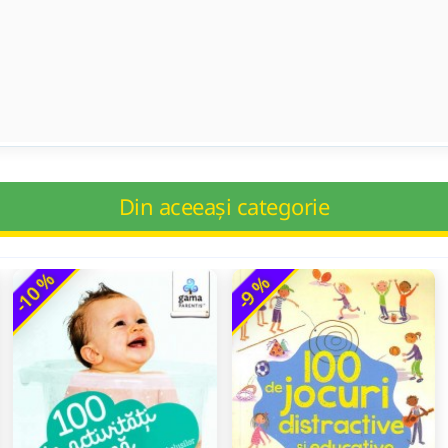
Din aceeași categorie
-10 %
-9 %