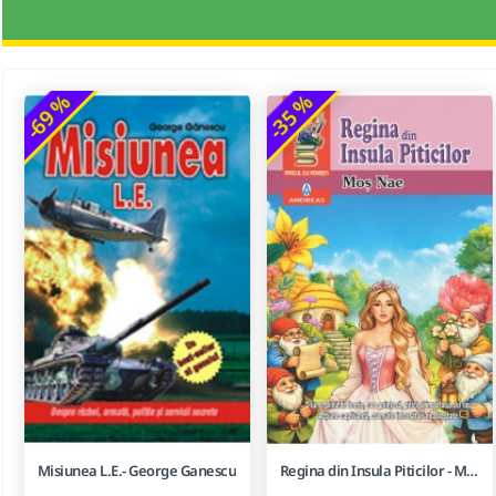
-69 %
-35 %
Misiunea L.E.- George Ganescu
Regina din Insula Piticilor - Mos Nae