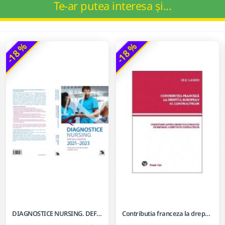
Te-ar putea interesa și...
-18 %
-18 %
DIAGNOSTICE NURSING. DEFINITII SI CLASIFICARI 2021-2023.
Contributia franceza la dreptul european al contractelor