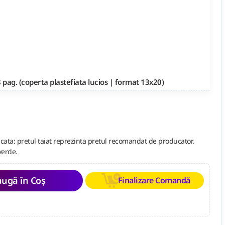
 pag. (coperta plastefiata lucios | format 13x20)
cata: pretul taiat reprezinta pretul recomandat de producator.
verde.
ugă în Coș
Finalizare Comandă