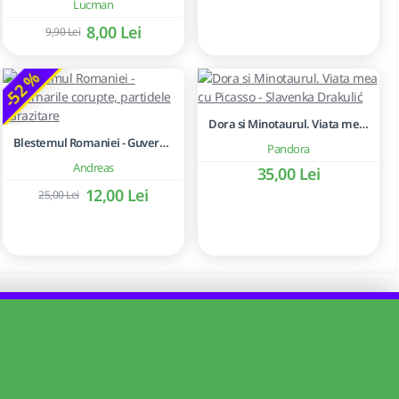
Lucman
8,00 Lei
9,90 Lei
-52 %
Dora si Minotaurul. Viata mea cu Picasso - Slavenka Drakulić
Blestemul Romaniei - Guvernarile corupte, partidele parazitare
Pandora
Andreas
35,00 Lei
12,00 Lei
25,00 Lei