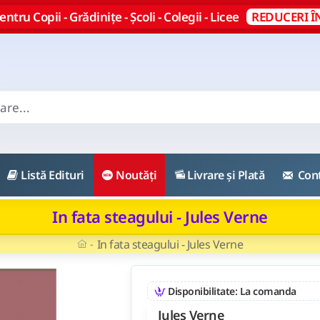
ntru Copii - Grădinițe - Școli - Colegii - Licee
REDUCERI Î
Listă Edituri
Noutăți
Livrare și Plată
Con
In fata steagului - Jules Verne
In fata steagului - Jules Verne
Disponibilitate: La comanda
Jules Verne