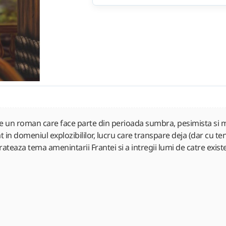
te un roman care face parte din perioada sumbra, pesimista si mia
at in domeniul explozibililor, lucru care transpare deja (dar cu t
trateaza tema amenintarii Frantei si a intregii lumi de catre exis