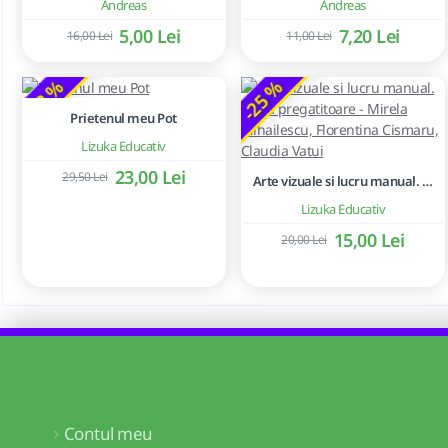
Andreas
Andreas
5,00 Lei
7,20 Lei
16,00 Lei
11,00 Lei
-22 %
-25 %
Prietenul meu Pot
Lizuka Educativ
23,00 Lei
29,50 Lei
Arte vizuale si lucru manual. Clasa pregatitoare - Mirela Mihailescu, Florentina Cismaru, Claudia Vatui
Lizuka Educativ
15,00 Lei
20,00 Lei
Contul meu