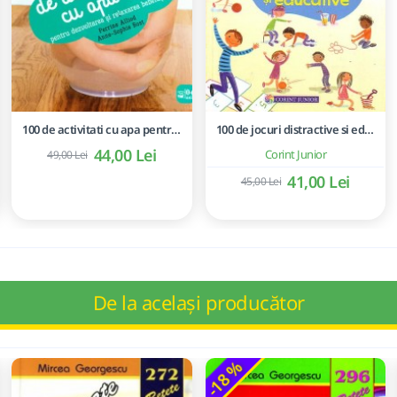
100 de activitati cu apa pentru dezvoltarea si relaxarea bebelusilor - Perrine Alliod
100 de jocuri distractive si educative
44,00 Lei
Corint Junior
49,00 Lei
41,00 Lei
45,00 Lei
De la același producător
-18 %