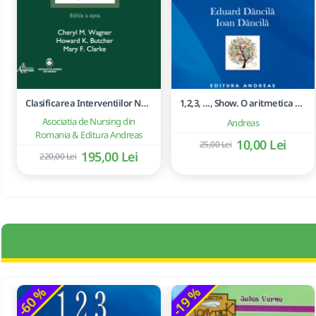
Clasificarea Interventiilor Nursing (NIC)
1,2,3, ..., Show. O aritmetica emotionala, o poezie a matematicii - Ioan Dancila
Asociatia de Nursing din
Andreas
Romania & Editura Andreas
10,00 Lei
25,00 Lei
195,00 Lei
220,00 Lei
-60 %
-19 %