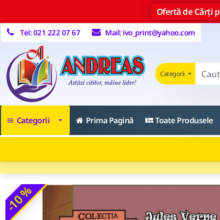
Ofertă de Cărți pe
Tel: 021 222 07 67
Mail: ivo_print@yahoo.com
Categorii
Categorii
Prima Pagină
Toate Produsele
-10 %