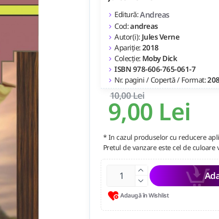
Editură:
Andreas
Cod:
andreas
Autor(i):
Jules Verne
Apariție:
2018
Colecție:
Moby Dick
ISBN 978-606-765-061-7
Nr. pagini / Copertă / Format:
208
10,00 Lei
9,00 Lei
* In cazul produselor cu reducere apli
Pretul de vanzare este cel de culoare 
Ada
Adaugă în Wishlist