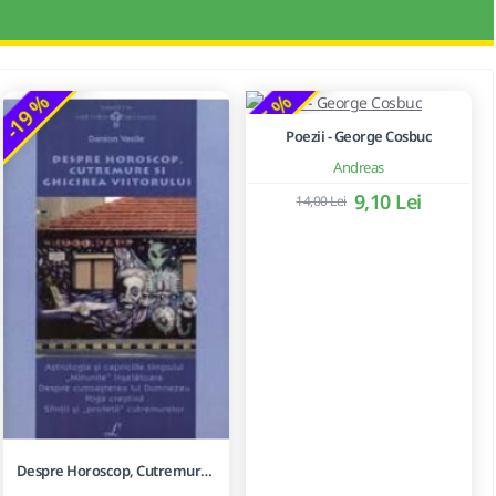
-19 %
-35 %
Poezii - George Cosbuc
Andreas
9,10 Lei
14,00 Lei
Despre Horoscop, Cutremure Si Ghicirea Viitorului