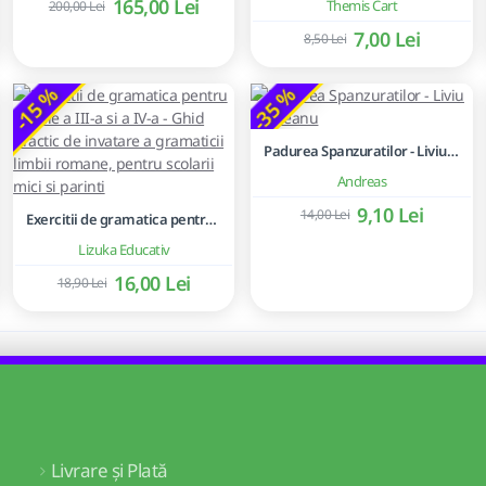
165,00 Lei
Themis Cart
200,00 Lei
7,00 Lei
8,50 Lei
-15 %
-35 %
Padurea Spanzuratilor - Liviu Rebreanu
Andreas
9,10 Lei
14,00 Lei
Exercitii de gramatica pentru clasele a III-a si a IV-a - Ghid practic de invatare a gramaticii limbii romane, pentru scolarii mici si parinti
Lizuka Educativ
16,00 Lei
18,90 Lei
Livrare și Plată