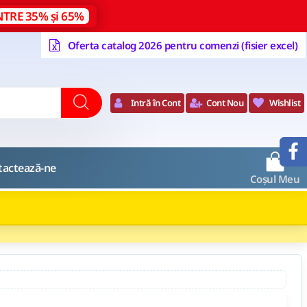
NTRE 35% și 65%
Oferta catalog 2026 pentru comenzi (fisier excel)
Intră în Cont
Cont Nou
Wishlist
0
tactează-ne
Coșul Meu