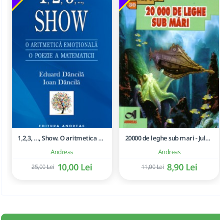
1,2,3, ..., Show. O aritmetica emotionala, o poezie a matematicii - Ioan Dancila
20000 de leghe sub mari - Jules Verne
Andreas
Andreas
10,00 Lei
8,90 Lei
25,00 Lei
11,00 Lei