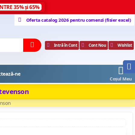
NTRE 35% și 65%
Oferta catalog 2026 pentru comenzi (fisier excel)
Intră în Cont
Cont Nou
Wishlist
0
ctează-ne
Coșul Meu
 Stevenson
venson