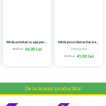
100 de activitati cu apa pentru dezvoltarea si relaxarea bebelusilor - Perrine Alliod
100 de jocuri distractive si educative
44,00 Lei
Corint Junior
49,00 Lei
41,00 Lei
45,00 Lei
De la același producător