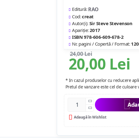
Editură:
RAO
Cod:
creat
Autor(i):
Sir Steve Stevenson
Apariție:
2017
ISBN 978-606-609-678-2
Nr. pagini / Copertă / Format:
120
24,00 Lei
20,00 Lei
* In cazul produselor cu reducere apli
Pretul de vanzare este cel de culoare 
Adau
Adaugă în Wishlist