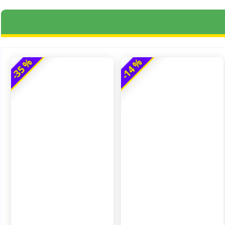
-35 %
-14 %