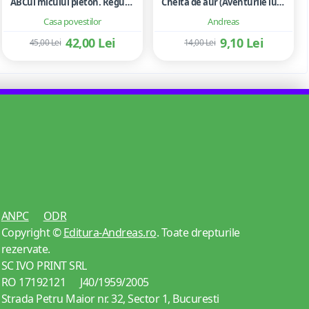
ABCul micului pieton. Reguli de circulatie rutiera. Unde ne jucam. Jocuri cu zaruri. Sah
Cheita de aur (Aventurile lui Buratino) - Aleksei N.Tolstoi
Casa povestilor
Andreas
42,00 Lei
9,10 Lei
45,00 Lei
14,00 Lei
ANPC
ODR
Copyright ©
Editura-Andreas.ro
. Toate drepturile
rezervate.
SC IVO PRINT SRL
RO 17192121 J40/1959/2005
Strada Petru Maior nr. 32, Sector 1, Bucuresti