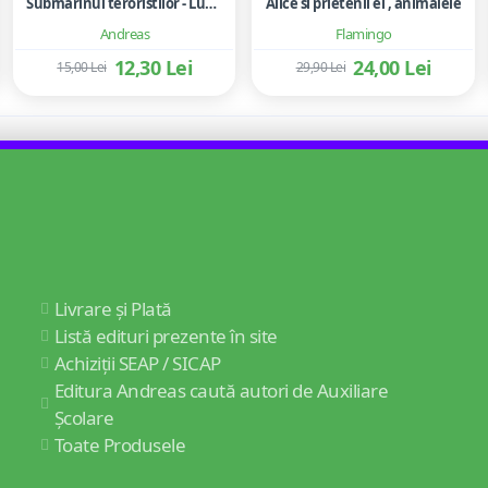
Submarinul teroristilor - Lucian Ciuchita
Alice si prietenii ei , animalele
Andreas
Flamingo
12,30 Lei
24,00 Lei
15,00 Lei
29,90 Lei
Livrare și Plată
Listă edituri prezente în site
Achiziții SEAP / SICAP
Editura Andreas caută autori de Auxiliare
Școlare
Toate Produsele