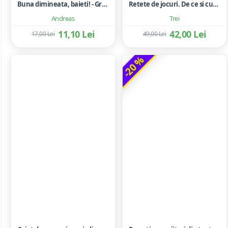
Buna dimineata, baieti! - Grigore Bajenaru
Retete de jocuri. De ce si cum sa te joci cu copilul tau - Lawrence J. Cohen
Andreas
Trei
11,10 Lei
42,00 Lei
17,00 Lei
49,00 Lei
-20 %