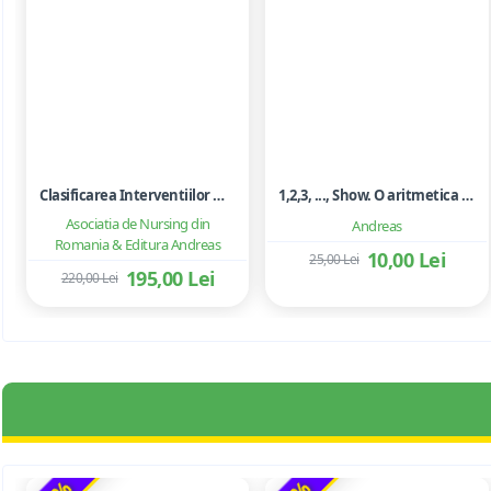
Clasificarea Interventiilor Nursing (NIC)
1,2,3, ..., Show. O aritmetica emotionala, o poezie a matematicii - Ioan Dancila
Asociatia de Nursing din
Andreas
Romania & Editura Andreas
10,00 Lei
25,00 Lei
195,00 Lei
220,00 Lei