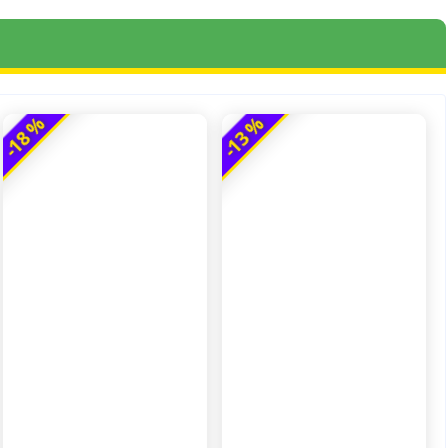
-18 %
-13 %