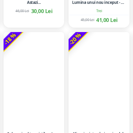
Astazi...
Lumina unui nou inceput - Agnès Martin-Lugand
30,00 Lei
Trei
46,00 Lei
41,00 Lei
45,00 Lei
-18 %
-20 %