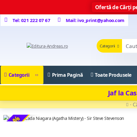
Ofertă de Cărți pe
Tel: 021 222 07 67
Mail: ivo_print@yahoo.com
Categorii
Categorii
Prima Pagină
Toate Produsele
Jaf la Ca
C
-17 %