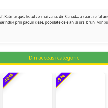
jaf: Ratmusqué, hotul cel mai vanat din Canada, a spart seiful 
arindu-l prin paduri dese, populate de elani si ursi bruni, vor put
Din aceeași categorie
-10 %
-9 %