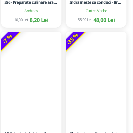
296 - Preparate culinare arabe
Indrazneste sa conduci - Brene Brown
Andreas
Curtea Veche
8,20 Lei
48,00 Lei
10,00 Lei
55,00 Lei
-35 %
-7 %