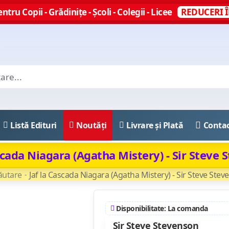
ntru Copii - Grădinițe - Școli - Colegii - Licee
REDUCERI Î
Listă Edituri
Noutăți
Livrare și Plată
Conta
scada Niagara (Agatha Mistery) - Sir Steve
ăutare
Jaf la Cascada Niagara (Agatha Mistery) - Sir Steve Ste
Disponibilitate: La comanda
Sir Steve Stevenson