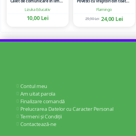
Caiet de comunicare in limba romana pentru clasele pregatitoare - Achim Monica, Dimancea Florentina, Putineanu Isabella
Povesti cu vrajitori din toata lumea
Lizuka Educativ
Flamingo
10,00 Lei
24,00 Lei
29,90 Lei
Contul meu
Am uitat parola
Finalizare comandă
Prelucrarea Datelor cu Caracter Personal
Termeni și Condiții
Contactează-ne