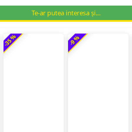
Te-ar putea interesa și...
-35 %
-9 %