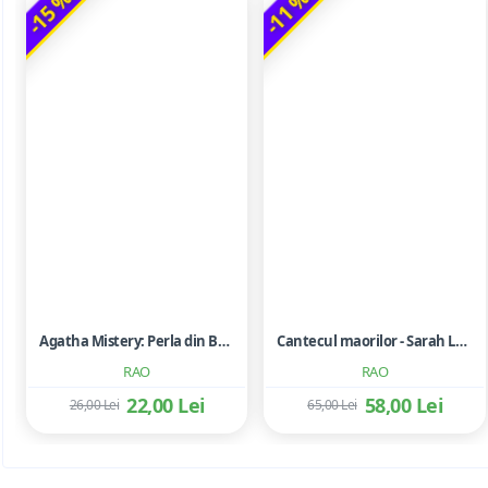
-15 %
-11 %
Agatha Mistery: Perla din Bengal - Sir Steve Stevenson
Cantecul maorilor - Sarah Lark
RAO
RAO
22,00 Lei
58,00 Lei
26,00 Lei
65,00 Lei