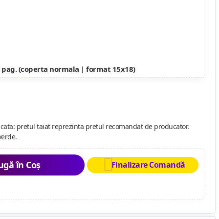
 pag. (coperta normala | format 15x18)
cata: pretul taiat reprezinta pretul recomandat de producator.
verde.
gă în Coș
Finalizare Comandă