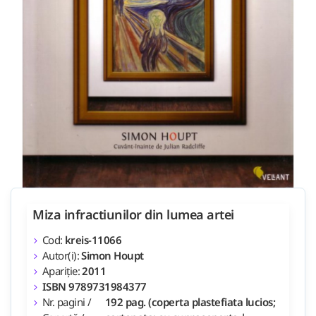
Miza infractiunilor din lumea artei
Cod:
kreis-11066
Autor(i):
Simon Houpt
Apariție:
2011
ISBN 9789731984377
Nr. pagini /
192 pag. (coperta plastefiata lucios;