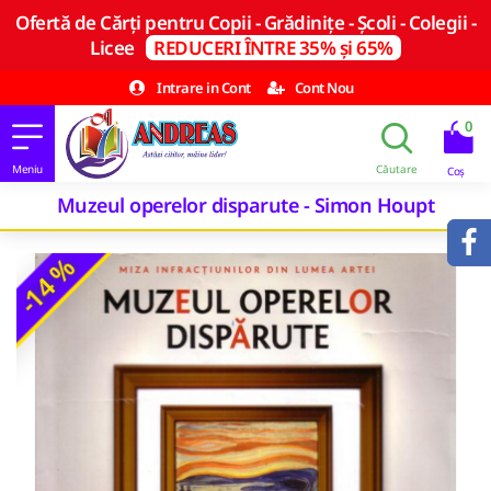
Ofertă de Cărți pentru Copii - Grădinițe - Școli - Colegii -
Licee
REDUCERI ÎNTRE 35% și 65%
Intrare in Cont
Cont Nou
0
Muzeul operelor disparute - Simon Houpt
-14 %