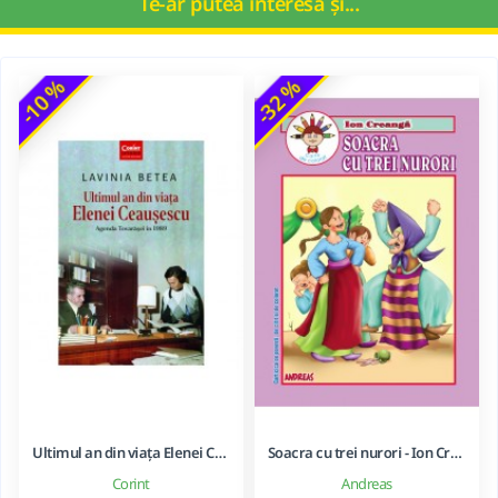
Te-ar putea interesa și...
-10 %
-32 %
Ultimul an din viața Elenei Ceaușescu - LAVINIA BETEA
Soacra cu trei nurori - Ion Creanga
Corint
Andreas