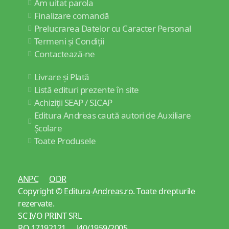
Am uitat parola
Finalizare comandă
Prelucrarea Datelor cu Caracter Personal
Termeni și Condiții
Contactează-ne
Livrare și Plată
Listă edituri prezente în site
Achiziții SEAP / SICAP
Editura Andreas caută autori de Auxiliare
Școlare
Toate Produsele
ANPC
ODR
Copyright ©
Editura-Andreas.ro
. Toate drepturile
rezervate.
SC IVO PRINT SRL
RO 17192121 J40/1959/2005