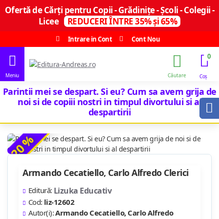
Ofertă de Cărți pentru Copii - Grădinițe - Școli - Colegii -
Licee
REDUCERI ÎNTRE 35% și 65%
Intrare in Cont
Cont Nou
0
Parintii mei se despart. Si eu? Cum sa avem grija de
noi si de copiii nostri in timpul divortului si al
despartirii
-20 %
Armando Cecatiello, Carlo Alfredo Clerici
Editură:
Lizuka Educativ
Cod:
liz-12602
Autor(i):
Armando Cecatiello, Carlo Alfredo