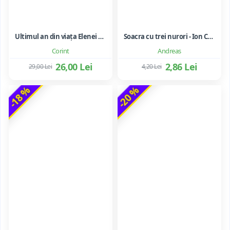
Ultimul an din viața Elenei Ceaușescu - LAVINIA BETEA
Soacra cu trei nurori - Ion Creanga
Corint
Andreas
26,00 Lei
2,86 Lei
29,00 Lei
4,20 Lei
-18 %
-20 %