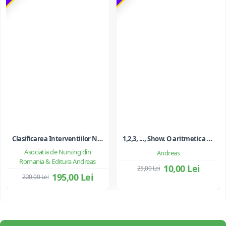
Clasificarea Interventiilor Nursing (NIC)
1,2,3, ..., Show. O aritmetica emotionala, o poezie a matematicii - Ioan Dancila
Asociatia de Nursing din
Andreas
Romania & Editura Andreas
10,00 Lei
25,00 Lei
195,00 Lei
220,00 Lei