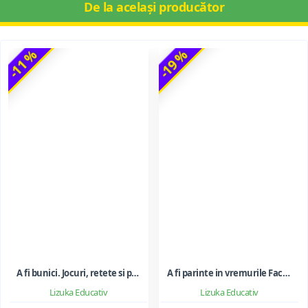
De la același producător
-11 %
-19 %
A fi bunici. Jocuri, retete si povesti pentru a va bucura de timpul petrecut alaturi de nepoti
A fi parinte in vremurile Facebook si WhatsApp - gestionarea oportunitatilor si riscurilor noilor tehnologii
Lizuka Educativ
Lizuka Educativ