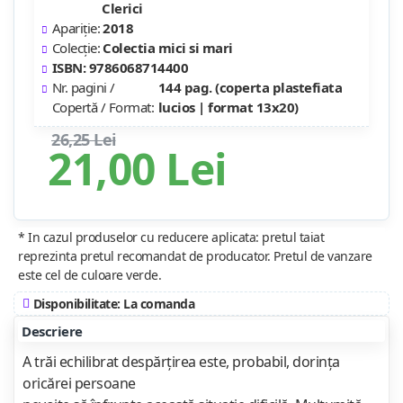
Clerici
Apariție:
2018
Colecție:
Colectia mici si mari
ISBN: 9786068714400
Nr. pagini /
144 pag. (coperta plastefiata
Copertă / Format:
lucios | format 13x20)
26,25 Lei
21,00 Lei
* In cazul produselor cu reducere aplicata: pretul taiat
reprezinta pretul recomandat de producator. Pretul de vanzare
este cel de culoare verde.
Disponibilitate: La comanda
Descriere
A trăi echilibrat despărţirea este, probabil, dorinţa
oricărei persoane