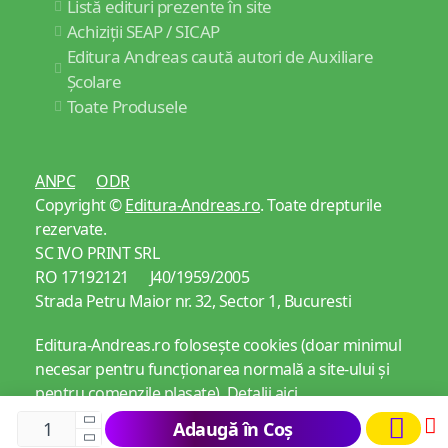
Listă edituri prezente în site
Achiziții SEAP / SICAP
Editura Andreas caută autori de Auxiliare
Școlare
Toate Produsele
ANPC
ODR
Copyright ©
Editura-Andreas.ro
. Toate drepturile
rezervate.
SC IVO PRINT SRL
RO 17192121 J40/1959/2005
Strada Petru Maior nr. 32, Sector 1, Bucuresti
Editura-Andreas.ro folosește cookies (doar minimul
necesar pentru funcționarea normală a site-ului și
pentru comenzile plasate).
Detalii aici
Adaugă în Coș