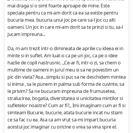
mai draga si o simt foarte aproape de mine. Este
speciala pentru ca mi-am dorit ca ea sa existe pentru
bucuria mea. bucuria unui joc pe care sa-l joc cu alti
oameni. Un joc in care mi-am dorit sa te prinzi si tu, sa-l
jucam impreuna...
Da, m-am trezit intr-o dimineata de aprilie cu ideea ei in
minte si in suflet. Am luat-o ca pe un joc, ca pe o idee
hazlie de copil nastrusnic. ,,Ce-ar fi, intr-o zi, sa chem o
multime de oameni in jurul meu si sa ne povestim un
pic din viata? Asa...simplu si pur, sa ne deschidem mintea
si inima , sa le punem in palma sub forma de cuvinte, sa
le privim? Sa ne bucuram impreuna de frumusetea,
stralucirea, bogatia, diversitatea si unicitatea mintilor si
sufletelor noastre? Cum ar fi?,, Imi imaginam cum ar fi si
simteam Bucurie, bucurie, atata bucurie incat nu stiam
ce sa fac cu ea. Asa ca am vrut sa-mi impart bucuria
acestui joc imaginar cu oricine o vrea sa vina spre el.