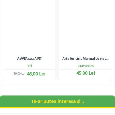
A AVEA sau A FI?
Arta fericirii. Manual de viata - Dalai Lama, Howard C. Cutler
Trei
Humanitas
45,00 Lei
46,00 Lei
49,00 Lei
Te-ar putea interesa și...