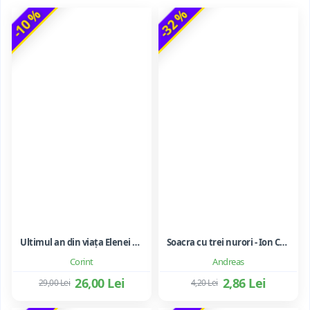
-10 %
-32 %
Ultimul an din viața Elenei Ceaușescu - LAVINIA BETEA
Soacra cu trei nurori - Ion Creanga
Corint
Andreas
26,00 Lei
2,86 Lei
29,00 Lei
4,20 Lei