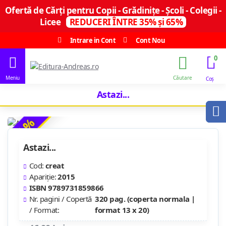
Ofertă de Cărți pentru Copii - Grădinițe - Școli - Colegii -
Licee
REDUCERI ÎNTRE 35% și 65%
Intrare in Cont
Cont Nou
0
Astazi...
-35 %
Astazi...
Cod:
creat
Apariție:
2015
ISBN 9789731859866
Nr. pagini / Copertă
320 pag. (coperta normala |
/ Format:
format 13 x 20)