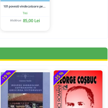
101 povesti vindecatoare pentru copii si adolescenti. Folosirea metaforelor in terapie
Trei
85,00 Lei
89,00 Lei
-19 %
-35 %