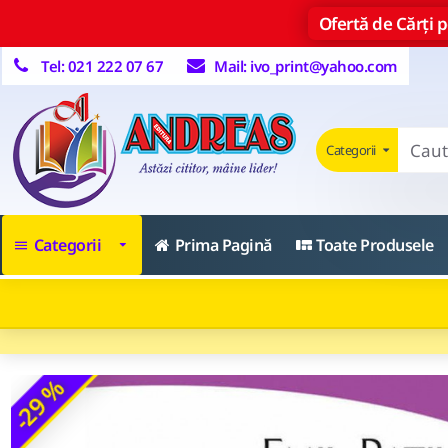
Ofertă de Cărți pe
Tel: 021 222 07 67
Mail: ivo_print@yahoo.com
Categorii
Categorii
Prima Pagină
Toate Produsele
-29 %