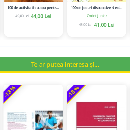
100 de activitati cu apa pentru dezvoltarea si relaxarea bebelusilor - Perrine Alliod
100 de jocuri distractive si educative
44,00 Lei
Corint Junior
49,00 Lei
41,00 Lei
45,00 Lei
Te-ar putea interesa și...
-18 %
-18 %