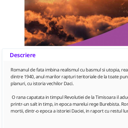
Descriere
Romanul de fata imbina realismul cu basmul si utopia, reali
dintre 1940, anul marilor rapturi teritoriale de la toate pu
planuri, cu istoria vechilor Daci.
O rana capatata in timpul Revolutiei de la Timisoara il adu
printr‑un salt in timp, in epoca marelui rege Burebista. Rom
mortii, dintr‑o epoca a istoriei Daciei, in raport cu restul l