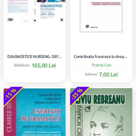
DIAGNOSTICE NURSING. DEFINITII SI CLASIFICARI 2021-2023.
Contributia franceza la dreptul european al contractelor
165,00 Lei
Themis Cart
200,00 Lei
7,00 Lei
8,50 Lei
-15 %
-35 %