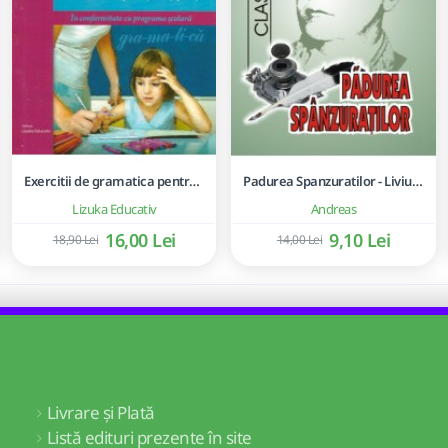
Exercitii de gramatica pentru clasele a III-a si a IV-a - Ghid practic de invatare a gramaticii limbii romane, pentru scolarii mici si parinti
Padurea Spanzuratilor - Liviu Rebreanu
Lizuka Educativ
Andreas
16,00 Lei
9,10 Lei
18,90 Lei
14,00 Lei
Livrare și Plată
Listă edituri prezente în site