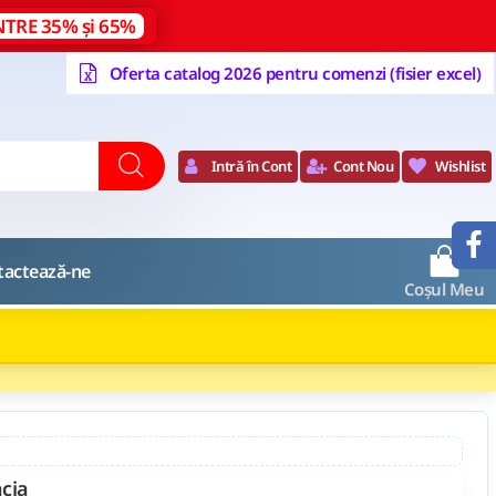
NTRE 35% și 65%
Oferta catalog 2026 pentru comenzi (fisier excel)
Intră în Cont
Cont Nou
Wishlist
0
tactează-ne
Coșul Meu
cia