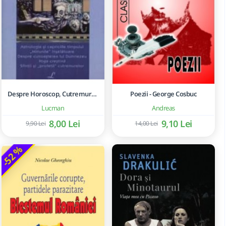
Despre Horoscop, Cutremure Si Ghicirea Viitorului
Poezii - George Cosbuc
Lucman
Andreas
8,00 Lei
9,10 Lei
9,90 Lei
14,00 Lei
-52 %