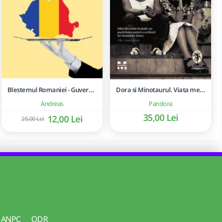
Blestemul Romaniei - Guvernarile corupte, partidele parazitare
Dora si Minotaurul. Viata mea cu Picasso - Slavenka Drakulić
Andreas
Pandora
35,00 Lei
12,00 Lei
25,00 Lei
ANPC
ODR