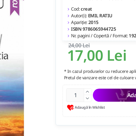
Cod:
creat
Autor(i):
EMIL RATIU
Apariție:
2015
ISBN 9786065944725
Nr. pagini / Copertă / Format:
192
24,00 Lei
17,00 Lei
* In cazul produselor cu reducere apli
Pretul de vanzare este cel de culoare 
Ada
Adaugă în Wishlist