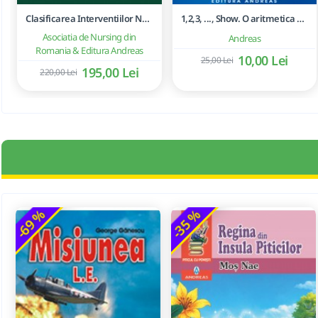
Clasificarea Interventiilor Nursing (NIC)
1,2,3, ..., Show. O aritmetica emotionala, o poezie a matematicii - Ioan Dancila
Asociatia de Nursing din
Andreas
Romania & Editura Andreas
10,00 Lei
25,00 Lei
195,00 Lei
220,00 Lei
-69 %
-35 %