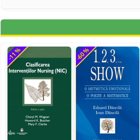
-11 %
-60 %