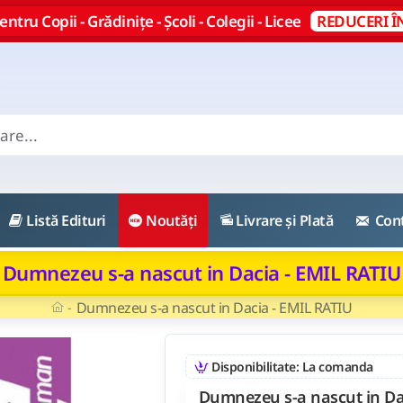
ntru Copii - Grădinițe - Școli - Colegii - Licee
REDUCERI Î
Listă Edituri
Noutăți
Livrare și Plată
Con
Dumnezeu s-a nascut in Dacia - EMIL RATIU
Dumnezeu s-a nascut in Dacia - EMIL RATIU
Disponibilitate: La comanda
Dumnezeu s-a nascut in Da