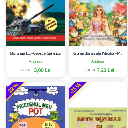
Misiunea L.E.- George Ganescu
Regina din Insula Piticilor - Mos Nae
Andreas
Andreas
5,00 Lei
7,20 Lei
16,00 Lei
11,00 Lei
-22 %
-25 %