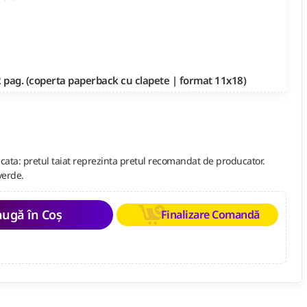
 pag. (coperta paperback cu clapete | format 11x18)
cata: pretul taiat reprezinta pretul recomandat de producator.
verde.
ugă în Coș
Finalizare Comandă