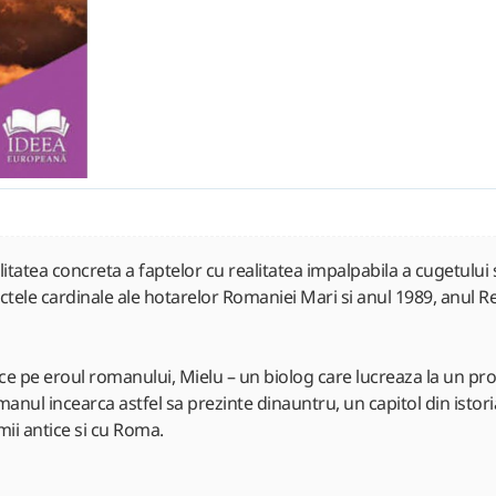
tatea concreta a faptelor cu realitatea impalpabila a cugetului s
nctele cardinale ale hotarelor Romaniei Mari si anul 1989, anul Rev
ce pe eroul romanului, Mielu – un biolog care lucreaza la un proi
anul incearca astfel sa prezinte dinauntru, un capitol din istoria
umii antice si cu Roma.