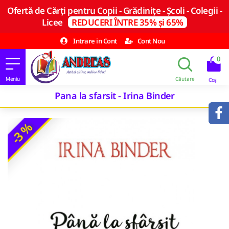
Ofertă de Cărți pentru Copii - Grădinițe - Școli - Colegii -
Licee
REDUCERI ÎNTRE 35% și 65%
Intrare in Cont
Cont Nou
0
Pana la sfarsit - Irina Binder
-3 %