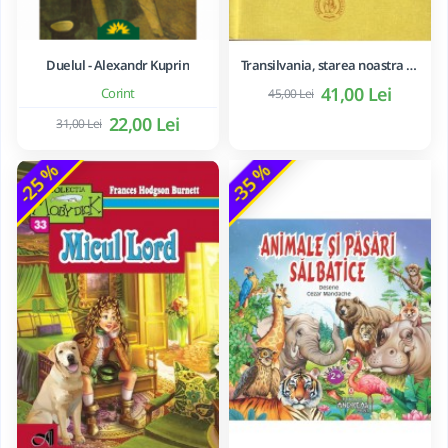
Duelul - Alexandr Kuprin
Transilvania, starea noastra de veghe - Ioan-Aurel Pop
41,00 Lei
Corint
45,00 Lei
22,00 Lei
31,00 Lei
-25 %
-35 %