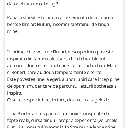
datoriei fata de cei dragi?
Pana la sfarsit este noua carte semnata de autoarea
bestsellerelor: Fluturi, Insomnii si Strainul de langa
mine.
In primele trei volume Fluturi, descoperim o poveste
inspirata din fapte reale, (sursa fiind chiar blogul
autoarei). Irina este initial cucerita de doi barbati, Matei
si Robert, care au doua temperamente diferite.
Este povestea unei alegeri, a unor iubiri care incep pline
de optimism, dar care pe parcursul lecturii socheaza si
inspira.
O serie despre iubire, iertare, despre ura si gelozie.
Irina Binder a scris pana acum povesti inspirate din
fapte reale, sursa fiindu-i propria experienta (volumele
Fluturi si romanul Insomnii). In Strainul de langa mine,