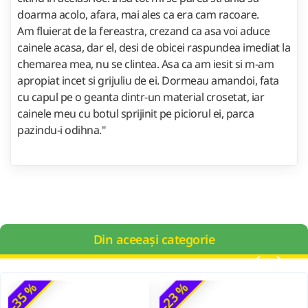
doarma acolo, afara, mai ales ca era cam racoare.
Am fluierat de la fereastra, crezand ca asa voi aduce
cainele acasa, dar el, desi de obicei raspundea imediat la
chemarea mea, nu se clintea. Asa ca am iesit si m-am
apropiat incet si grijuliu de ei. Dormeau amandoi, fata
cu capul pe o geanta dintr-un material crosetat, iar
cainele meu cu botul sprijinit pe piciorul ei, parca
pazindu-i odihna."
Din aceeași categorie
-35 %
-23 %