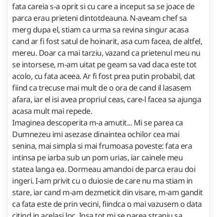
fata careia s-a oprit si cu care a inceput sa se joace de
parca erau prieteni dintotdeauna. N-aveam chef sa
merg dupa el, stiam ca urma sa revina singur acasa
cand ar fi fost satul de hoinarit, asa cum facea, de altfel,
mereu. Doar ca mai tarziu, vazand ca prietenul meu nu
se intorsese, m-am uitat pe geam sa vad daca este tot
acolo, cu fata aceea. Ar fi fost prea putin probabil, dat
fiind ca trecuse mai mult de o ora de cand il lasasem
afara, iar el isi avea propriul ceas, care-l facea sa ajunga
acasa mult mai repede.
Imaginea descoperita m-a amutit... Mi se parea ca
Dumnezeu imi asezase dinaintea ochilor cea mai
senina, mai simpla si mai frumoasa poveste: fata era
intinsa pe iarba sub un pom urias, iar cainele meu
statea langa ea. Dormeau amandoi de parca erau doi
ingeri. I-am privit cu o duiosie de care nu ma stiam in
stare, iar cand m-am dezmeticit din visare, m-am gandit
ca fata este de prin vecini, fiindca o mai vazusem o data
citind in acelasi loc. Insa tot mi se parea straniu sa