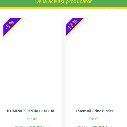
De la același producător
-13 %
-3 %
ILUMINĂRI PENTRU O NOUĂ ERĂ. SĂ ÎNȚELEGEM ACESTE VREMURI ZBUCIUMATE - Suzanne Ward
Insomnii - Irina Binder
For You
For You