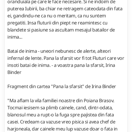
oranduiala pe care le face necesare. Si ne indoim de
puterea Iubirii, ba chiar ne retragem cateodata din fata
ei, gandindu-ne ca nu o meritam, ca nu suntem
pregatiti. Insa fluturii din piept ne reamintesc cu
blandete si pasiune sa ascultam mesajul batailor de
inima...
Batai de inima - uneori nebunesc de alerte, alteori
infernal de lente. Pana la sfarsit vor fi tot Fluturi care vor
insoti batai de inima. - a voastra pana la sfarsit, Irina
Binder
Fragment din cartea "Pana la sfarsit" de Irina Binder
"Ma aflam la vila familiei noastre din Poiana Brasov.
Tocmai iesisem sa plimb cainele, cand, dintr-odata,
blanosul meu a rupt-o la fuga spre pajistea din fata
casei. Credeam ca vazuse vreo pisica si avea chef de
harjoneala, dar cainele meu lup vazuse doar o fata in