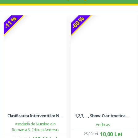
-11 %
-60 %
Clasificarea Interventiilor Nursing (NIC)
1,2,3, ..., Show. O aritmetica emotionala, o poezie a matematicii - Ioan Dancila
Asociatia de Nursing din
Andreas
Romania & Editura Andreas
10,00 Lei
25,00 Lei