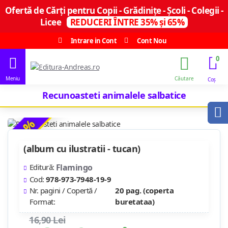
Ofertă de Cărți pentru Copii - Grădinițe - Școli - Colegii -
Licee
REDUCERI ÎNTRE 35% și 65%
Intrare in Cont
Cont Nou
0
Recunoasteti animalele salbatice
-22 %
(album cu ilustratii - tucan)
Editură:
Flamingo
Cod:
978-973-7948-19-9
Nr. pagini / Copertă /
20 pag. (coperta
Format:
buretataa)
16,90 Lei