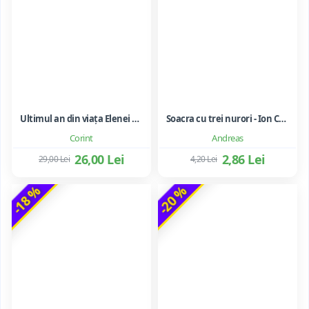
Ultimul an din viața Elenei Ceaușescu - LAVINIA BETEA
Soacra cu trei nurori - Ion Creanga
Corint
Andreas
26,00 Lei
2,86 Lei
29,00 Lei
4,20 Lei
-18 %
-20 %