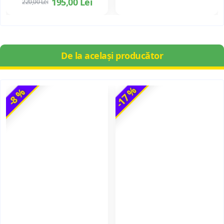
195,00 Lei
220,00 Lei
De la același producător
-17 %
-8 %