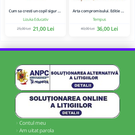
Cum sa cresti un copil sigur de sine ... si sa-i consolidezi autostima
Arta compromisului. Editie ne varietur - Ileana Vulpescu
Lizuka Educativ
Tempus
21,00 Lei
36,00 Lei
25,00 Lei
40,00 Lei
Contul meu
Am uitat parola