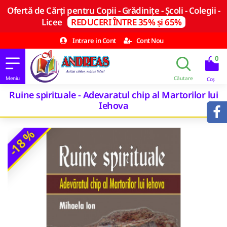
Ofertă de Cărți pentru Copii - Grădinițe - Școli - Colegii -
Licee
REDUCERI ÎNTRE 35% și 65%
Intrare in Cont
Cont Nou
0
Ruine spirituale - Adevaratul chip al Martorilor lui
Iehova
-18 %