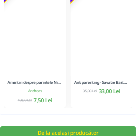
Amintiri despre parintele Nicodim Bujor, autorul Acatistului Sfantului ierarh Calinic de la Cernica - Mihaela Ion
Antiparenting - Savatie Bastovoi
33,00 Lei
Andreas
35,00 Lei
7,50 Lei
10,00 Lei
De la același producător