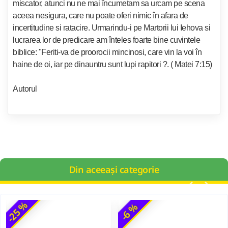
miscator, atunci nu ne mai încumetam sa urcam pe scena
aceea nesigura, care nu poate oferi nimic în afara de
incertitudine si ratacire. Urmarindu-i pe Martorii lui Iehova si
lucrarea lor de predicare am înteles foarte bine cuvintele
biblice: "Feriti-va de proorocii mincinosi, care vin la voi în
haine de oi, iar pe dinauntru sunt lupi rapitori ?. ( Matei 7:15)
Autorul
Din aceeași categorie
-25 %
-6 %