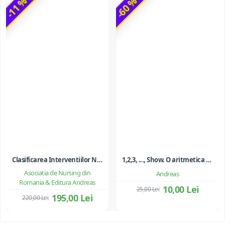
-11 %
-60 %
Clasificarea Interventiilor Nursing (NIC)
1,2,3, ..., Show. O aritmetica emotionala, o poezie a matematicii - Ioan Dancila
Asociatia de Nursing din
Andreas
Romania & Editura Andreas
10,00 Lei
25,00 Lei
195,00 Lei
220,00 Lei