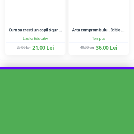
Cum sa cresti un copil sigur de sine ... si sa-i consolidezi autostima
Arta compromisului. Editie ne varietur - Ileana Vulpescu
Lizuka Educativ
Tempus
21,00 Lei
36,00 Lei
25,00 Lei
40,00 Lei