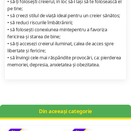
• să-ţi foloseşti creierul, în loc să-l laşi să te folosească el
pe tine;
• să creezi stilul de viaţă ideal pentru un creier sănătos;
• să reduci riscurile îmbătrânirii;
• să foloseşti conexiunea mintepentru a favoriza
fericirea şi starea de bine;
• să-ţi accesezi creierul iluminat, calea de acces spre
libertate şi fericire;
• să învingi cele mai răspândite provocări, ca: pierderea
memoriei, depresia, anxietatea şi obezitatea.
Din aceeași categorie