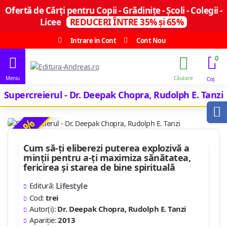
Ofertă de Cărți pentru Copii - Grădinițe - Școli - Colegii -
Licee
REDUCERI ÎNTRE 35% și 65%
Intrare in Cont
Cont Nou
0
Supercreierul - Dr. Deepak Chopra, Rudolph E. Tanzi
-14 %
Cum să-ţi eliberezi puterea explozivă a
minţii pentru a-ţi maximiza sănătatea,
fericirea şi starea de bine spirituală
Editură:
Lifestyle
Cod:
trei
Autor(i):
Dr. Deepak Chopra, Rudolph E. Tanzi
Apariție:
2013