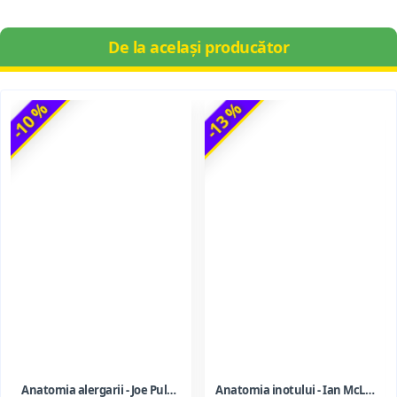
De la același producător
-10 %
-13 %
Anatomia alergarii - Joe Puleo, Dr. Patrick Milroy
Anatomia inotului - Ian McLeod