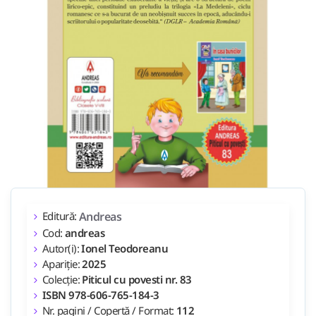
Editură:
Andreas
Cod:
andreas
Autor(i):
Ionel Teodoreanu
Apariție:
2025
Colecție:
Piticul cu povesti nr. 83
ISBN 978-606-765-184-3
Nr. pagini / Copertă / Format:
112