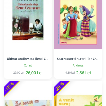
Ultimul an din viața Elenei Ceaușescu - LAVINIA BETEA
Soacra cu trei nurori - Ion Creanga
Corint
Andreas
26,00 Lei
2,86 Lei
29,00 Lei
4,20 Lei
-18 %
-20 %