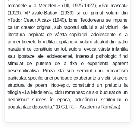
romanele «La Medeleni» (I-III, 1925-1927), «Bal mascat»
(1929), «Pravale-Baba» (1939) si cu primul volum din
«Tudor Ceaur Alcaz» (1940), Ionel Teodoreanu se impune
ca un creator original, sub raportul stilului si al viziunii, de
literatura inspirata de vârsta copilariei, adolescentei si a
primei tinereti. În «Ulita copilariei», volum alcatuit din patru
naratiuni ce constituie un tot, autorul evoca vârsta infantila
sau ipostaze ale adolescentei, interesul psihologic fiind
stimulat de puterea de a fixa o experienta aparent
nesemnificativa. Proza sta sub semnul unui romantism
particular, specific unei perioade exuberante a vietii, si are o
structura de poem lirico-epic, constituind un preludiu la
trilogia «La Medeleni», ciclu romanesc ce s-a bucurat de un
neobisnuit succes în epoca, aducându-i scriitorului o
popularitate deosebita.“ (D.G.L.R. –
Academia Româna)