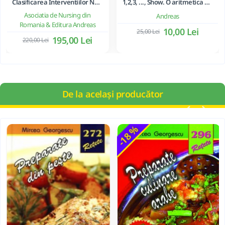
Clasificarea Interventiilor Nursing (NIC)
1,2,3, ..., Show. O aritmetica emotionala, o poezie a matematicii - Ioan Dancila
Asociatia de Nursing din
Andreas
Romania & Editura Andreas
10,00 Lei
25,00 Lei
195,00 Lei
220,00 Lei
De la același producător
-18 %