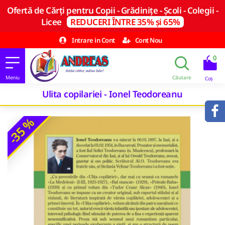
Ofertă de Cărți pentru Copii - Grădinițe - Școli - Colegii -
Licee
REDUCERI ÎNTRE 35% și 65%
Intrare in Cont
Cont Nou
0
Ulita copilariei - Ionel Teodoreanu
-35 %