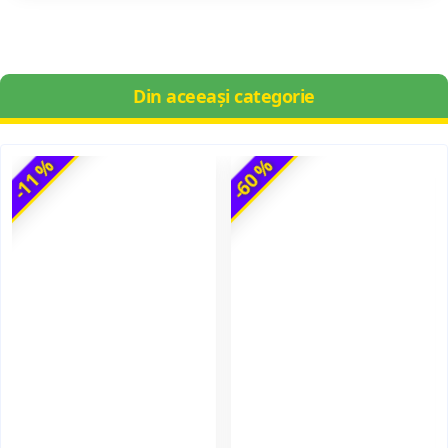
Din aceeași categorie
-11 %
-60 %