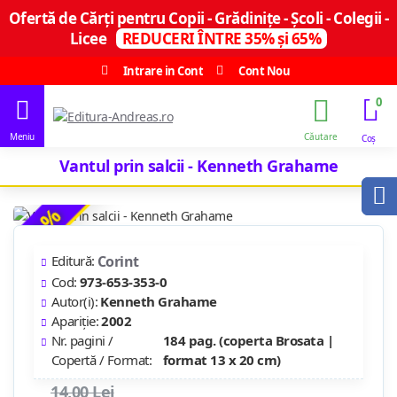
Ofertă de Cărți pentru Copii - Grădinițe - Școli - Colegii -
Licee
REDUCERI ÎNTRE 35% și 65%
Intrare in Cont
Cont Nou
0
Vantul prin salcii - Kenneth Grahame
-20 %
Editură:
Corint
Cod:
973-653-353-0
Autor(i):
Kenneth Grahame
Apariție:
2002
Nr. pagini /
184 pag. (coperta Brosata |
Copertă / Format:
format 13 x 20 cm)
14,00 Lei