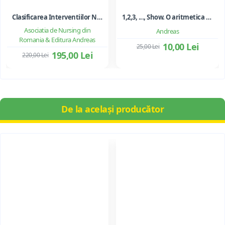
Clasificarea Interventiilor Nursing (NIC)
1,2,3, ..., Show. O aritmetica emotionala, o poezie a matematicii - Ioan Dancila
Asociatia de Nursing din
Andreas
Romania & Editura Andreas
10,00 Lei
25,00 Lei
195,00 Lei
220,00 Lei
De la același producător