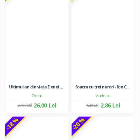
Ultimul an din viața Elenei Ceaușescu - LAVINIA BETEA
Soacra cu trei nurori - Ion Creanga
Corint
Andreas
26,00 Lei
2,86 Lei
29,00 Lei
4,20 Lei
-18 %
-20 %