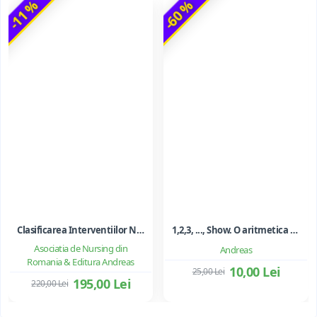
-11 %
-60 %
Clasificarea Interventiilor Nursing (NIC)
1,2,3, ..., Show. O aritmetica emotionala, o poezie a matematicii - Ioan Dancila
Asociatia de Nursing din
Andreas
Romania & Editura Andreas
10,00 Lei
25,00 Lei
195,00 Lei
220,00 Lei