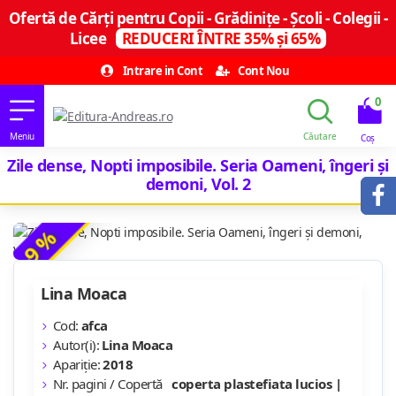
Ofertă de Cărți pentru Copii - Grădinițe - Școli - Colegii -
Licee
REDUCERI ÎNTRE 35% și 65%
Intrare in Cont
Cont Nou
0
Zile dense, Nopti imposibile. Seria Oameni, îngeri și
demoni, Vol. 2
-9 %
Lina Moaca
Cod:
afca
Autor(i):
Lina Moaca
Apariție:
2018
Nr. pagini / Copertă
coperta plastefiata lucios |