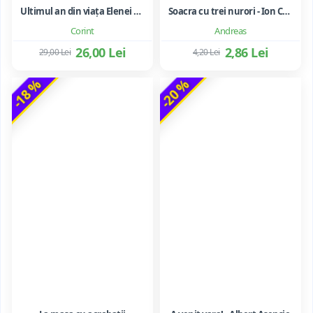
Ultimul an din viața Elenei Ceaușescu - LAVINIA BETEA
Soacra cu trei nurori - Ion Creanga
Corint
Andreas
26,00 Lei
2,86 Lei
29,00 Lei
4,20 Lei
-18 %
-20 %