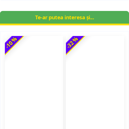
Te-ar putea interesa și...
-10 %
-32 %