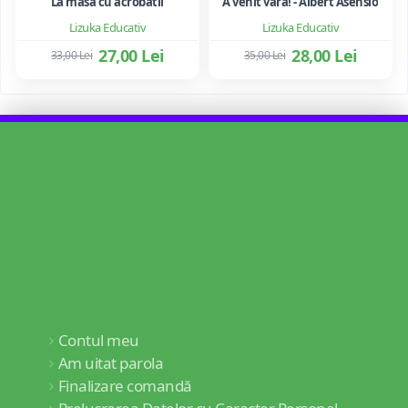
La masa cu acrobatii
A venit vara! - Albert Asensio
Lizuka Educativ
Lizuka Educativ
27,00 Lei
28,00 Lei
33,00 Lei
35,00 Lei
Contul meu
Am uitat parola
Finalizare comandă