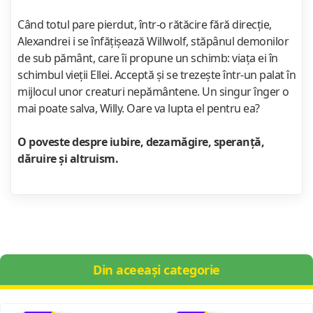
Când totul pare pierdut, într-o rătăcire fără direcție,
Alexandrei i se înfățișează Willwolf, stăpânul demonilor
de sub pământ, care îi propune un schimb: viața ei în
schimbul vieții Ellei. Acceptă și se trezește într-un palat în
mijlocul unor creaturi nepământene. Un singur înger o
mai poate salva, Willy. Oare va lupta el pentru ea?
O poveste despre iubire, dezamăgire, speranță,
dăruire și altruism.
Din aceeași categorie