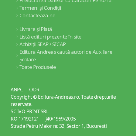
Prelucrarea Datelor cu Caracter Personal
Termeni și Condiții
Contactează-ne
Livrare și Plată
Listă edituri prezente în site
Achiziții SEAP / SICAP
Editura Andreas caută autori de Auxiliare
Școlare
Toate Produsele
ANPC
ODR
Copyright ©
Editura-Andreas.ro
. Toate drepturile
rezervate.
SC IVO PRINT SRL
RO 17192121 J40/1959/2005
Strada Petru Maior nr. 32, Sector 1, Bucuresti