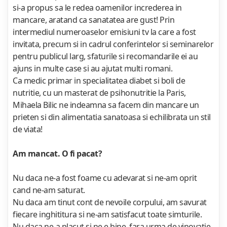
si-a propus sa le redea oamenilor increderea in
mancare, aratand ca sanatatea are gust! Prin
intermediul numeroaselor emisiuni tv la care a fost
invitata, precum si in cadrul conferintelor si seminarelor
pentru publicul larg, sfaturile si recomandarile ei au
ajuns in multe case si au ajutat multi romani.
Ca medic primar in specialitatea diabet si boli de
nutritie, cu un masterat de psihonutritie la Paris,
Mihaela Bilic ne indeamna sa facem din mancare un
prieten si din alimentatia sanatoasa si echilibrata un stil
de viata!
Am mancat. O fi pacat?
Nu daca ne-a fost foame cu adevarat si ne-am oprit
cand ne-am saturat.
Nu daca am tinut cont de nevoile corpului, am savurat
fiecare inghititura si ne-am satisfacut toate simturile.
Nu daca ne-a placut si ne e bine, fara urma de vinovatie