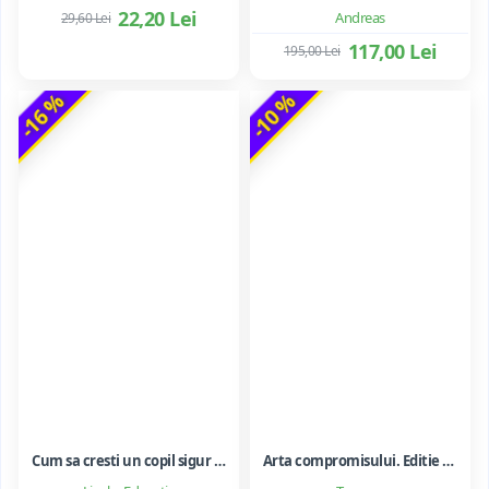
22,20 Lei
Andreas
29,60 Lei
117,00 Lei
195,00 Lei
-16 %
-10 %
Cum sa cresti un copil sigur de sine ... si sa-i consolidezi autostima
Arta compromisului. Editie ne varietur - Ileana Vulpescu