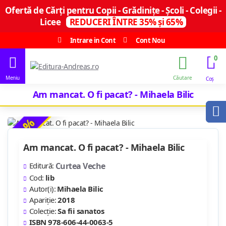
Ofertă de Cărți pentru Copii - Grădinițe - Școli - Colegii -
Licee
REDUCERI ÎNTRE 35% și 65%
Intrare in Cont
Cont Nou
0
Am mancat. O fi pacat? - Mihaela Bilic
-13 %
Am mancat. O fi pacat? - Mihaela Bilic
Editură:
Curtea Veche
Cod:
lib
Autor(i):
Mihaela Bilic
Apariție:
2018
Colecție:
Sa fii sanatos
ISBN 978-606-44-0063-5