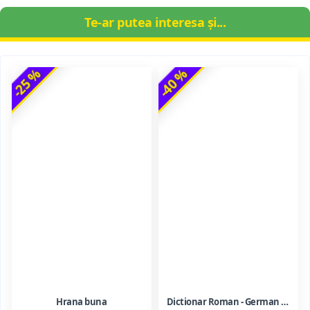
Te-ar putea interesa și...
-25 %
-40 %
Hrana buna
Dictionar Roman - German - Mihai Anutei