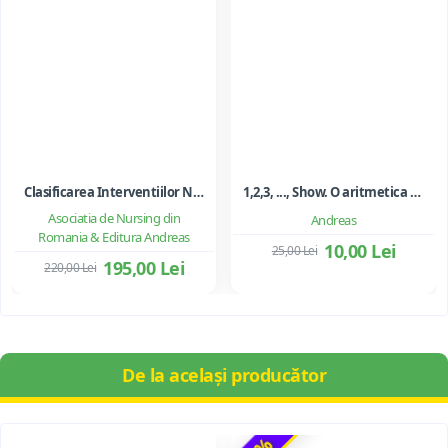
Clasificarea Interventiilor Nursing (NIC)
1,2,3, ..., Show. O aritmetica emotionala, o poezie a matematicii - Ioan Dancila
Asociatia de Nursing din
Andreas
Romania & Editura Andreas
10,00 Lei
25,00 Lei
195,00 Lei
220,00 Lei
De la același producător