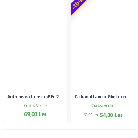
-10 %
Antreneaza-ti creierul! Ed.2 - Joe Dispenza
Cadranul banilor. Ghidul unui tata bogat pentru libertate financiara - Editia a III-a - Robert T. Kiyosaki, Sharon L. Lechter
Curtea Veche
Curtea Veche
69,00 Lei
54,00 Lei
60,00 Lei