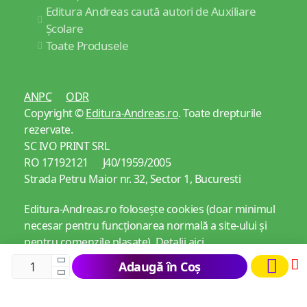
Editura Andreas caută autori de Auxiliare
Școlare
Toate Produsele
ANPC
ODR
Copyright ©
Editura-Andreas.ro
. Toate drepturile
rezervate.
SC IVO PRINT SRL
RO 17192121 J40/1959/2005
Strada Petru Maior nr. 32, Sector 1, Bucuresti
Editura-Andreas.ro folosește cookies (doar minimul
necesar pentru funcționarea normală a site-ului și
pentru comenzile plasate).
Detalii aici
Adaugă în Coș