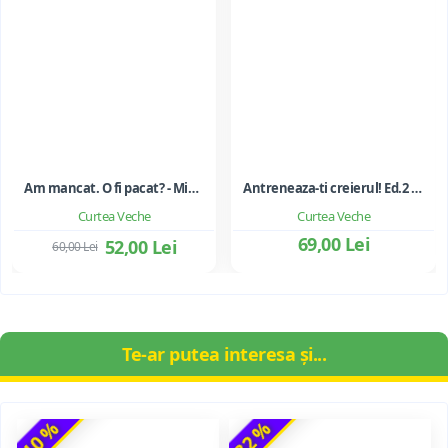
Am mancat. O fi pacat? - Mihaela Bilic
Antreneaza-ti creierul! Ed.2 - Joe Dispenza
Curtea Veche
Curtea Veche
69,00 Lei
52,00 Lei
60,00 Lei
Te-ar putea interesa și...
-10 %
-32 %