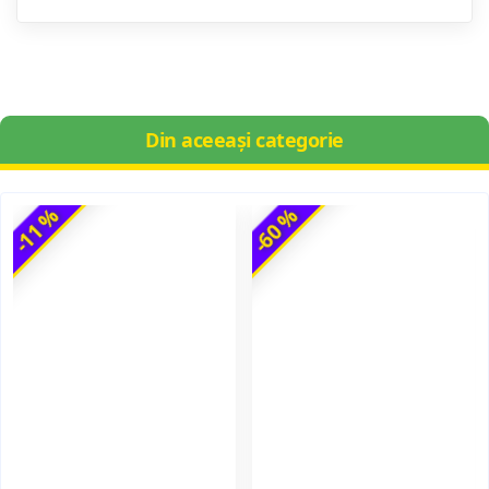
Din aceeași categorie
-11 %
-60 %