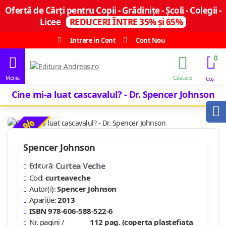
Ofertă de Cărți pentru Copii - Grădinițe - Școli - Colegii -
Licee
REDUCERI ÎNTRE 35% și 65%
Intrare in Cont
Cont Nou
0
Cine mi-a luat cascavalul? - Dr. Spencer Johnson
-11 %
Spencer Johnson
Editură:
Curtea Veche
Cod:
curteaveche
Autor(i):
Spencer Johnson
Apariție:
2013
ISBN 978-606-588-522-6
Nr. pagini /
112 pag. (coperta plastefiata