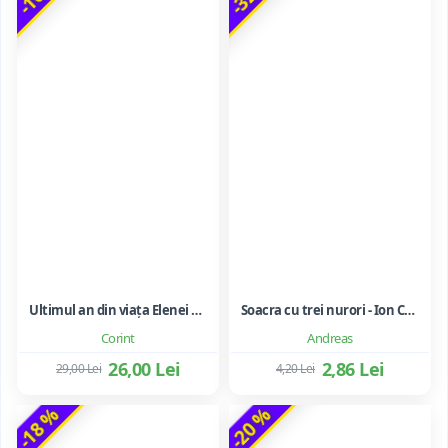
Ultimul an din viața Elenei Ceaușescu - LAVINIA BETEA
Soacra cu trei nurori - Ion Creanga
Corint
Andreas
26,00 Lei
2,86 Lei
29,00 Lei
4,20 Lei
-18 %
-20 %