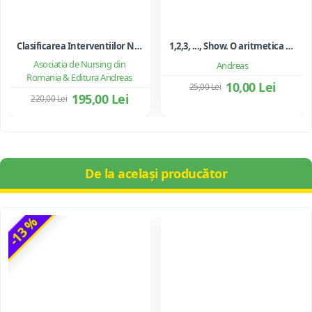
Clasificarea Interventiilor Nursing (NIC)
1,2,3, ..., Show. O aritmetica emotionala, o poezie a matematicii - Ioan Dancila
Asociatia de Nursing din
Andreas
Romania & Editura Andreas
10,00 Lei
25,00 Lei
195,00 Lei
220,00 Lei
De la același producător
-13 %