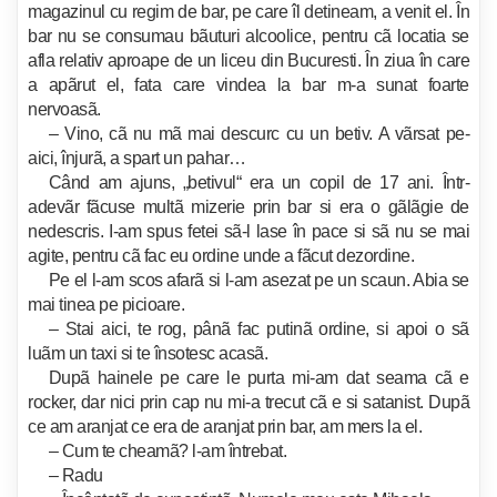
magazinul cu regim de bar, pe care îl detineam, a venit el. În
bar nu se consumau bãuturi alcoolice, pentru cã locatia se
afla relativ aproape de un liceu din Bucuresti. În ziua în care
a apãrut el, fata care vindea la bar m-a sunat foarte
nervoasã.
– Vino, cã nu mã mai descurc cu un betiv. A vãrsat pe-
aici, înjurã, a spart un pahar…
Când am ajuns, „betivul“ era un copil de 17 ani. În­tr-
adevãr fãcuse multã mizerie prin bar si era o gãlãgie de
nedescris. I-am spus fetei sã-l lase în pace si sã nu se mai
agite, pentru cã fac eu ordine unde a fãcut dezordine.
Pe el l-am scos afarã si l-am asezat pe un scaun. Abia se
mai tinea pe picioare.
– Stai aici, te rog, pânã fac putinã ordine, si apoi o sã
luãm un taxi si te însotesc acasã.
Dupã hainele pe care le purta mi-am dat seama cã e
rocker, dar nici prin cap nu mi-a trecut cã e si satanist. Dupã
ce am aranjat ce era de aranjat prin bar, am mers la el.
– Cum te cheamã? l-am întrebat.
– Radu