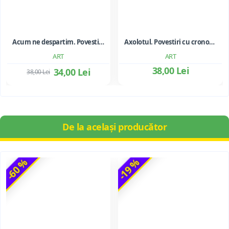
Acum ne despartim. Povestiri inedite - Truman Capote
Axolotul. Povestiri cu cronopi si glorii - Julio Cortázar
ART
ART
38,00 Lei
34,00 Lei
38,00 Lei
De la același producător
-60 %
-19 %