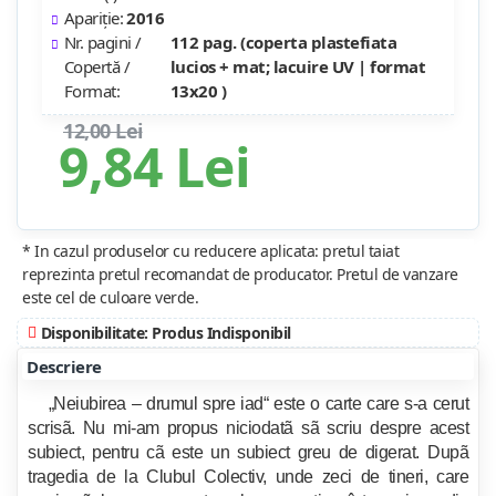
Apariție:
2016
Nr. pagini /
112 pag. (coperta plastefiata
Copertă /
lucios + mat; lacuire UV | format
Format:
13x20 )
12,00 Lei
9,84 Lei
* In cazul produselor cu reducere aplicata: pretul taiat
reprezinta pretul recomandat de producator. Pretul de vanzare
este cel de culoare verde.
Disponibilitate: Produs Indisponibil
Descriere
„Neiubirea – drumul spre iad“ este o carte care s-a cerut
scrisã. Nu mi-am propus niciodatã sã scriu despre acest
subiect, pentru cã este un subiect greu de digerat. Dupã
tragedia de la Clubul Colectiv, unde zeci de tineri, care