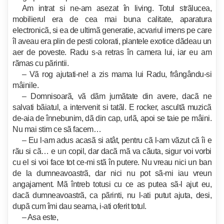
Am intrat si ne-am asezat în living. Totul strãlucea,
mobilierul era de cea mai buna calitate, aparatura
electronicã, si ea de ultimã generatie, acvariul imens pe care
îl aveau era plin de pesti colorati, plantele exotice dãdeau un
aer de poveste. Radu s-a retras în camera lui, iar eu am
rãmas cu pãrintii.
– Vã rog ajutati-ne! a zis mama lui Radu, frângându-si
mâinile.
– Domnisoarã, vã dãm jumãtate din avere, dacã ne
salvati bãiatul, a intervenit si tatãl. E rocker, ascultã mu­zicã
de-aia de înnebunim, dã din cap, urlã, apoi se taie pe mâini.
Nu mai stim ce sã facem…
– Eu l-am adus acasã si atât, pentru cã l-am vãzut cã îi e
rãu si cã… e un copil, dar dacã mã va cãuta, sigur voi vorbi
cu el si voi face tot ce-mi stã în putere. Nu vreau nici un ban
de la dumneavoastrã, dar nici nu pot sã-mi iau vreun
angajament. Mã întreb totusi cu ce as putea sã-l ajut eu,
dacã dumneavoastrã, ca pãrinti, nu l-ati putut ajuta, desi,
dupã cum îmi dau seama, i-ati oferit totul.
– Asa este,