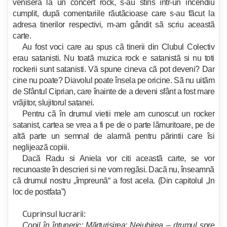
veniserã la un concert rock, s-au stins într-un incendiu
cumplit, dupã comentariile rãutãcioase care s-au fãcut la
adresa tinerilor respectivi, m-am gândit sã scriu aceastã
carte.
Au fost voci care au spus cã tinerii din Clubul Colectiv
erau satanisti. Nu toatã muzica rock e satanistã si nu toti
rockerii sunt satanisti. Vã spune cineva cã pot deveni? Dar
cine nu poate? Diavolul poate însela pe oricine. Sã nu uitãm
de Sfântul Ciprian, care înainte de a deveni sfânt a fost mare
vrãjitor, slujitorul satanei.
Pentru cã în drumul vietii mele am cunoscut un rocker
satanist, cartea se vrea a fi pe de o parte lãmuritoare, pe de
altã parte un semnal de alarmã pentru pãrintii care îsi
neglijeazã copiii.
Dacã Radu si Aniela vor citi aceastã carte, se vor
recunoaste în descrieri si ne vom regãsi. Dacã nu, înseamnã
cã drumul nostru „împreunã“ a fost acela. (Din capitolul „In
loc de postfata”)
Cuprinsul lucrarii:
Copil în întuneric; Mãrturisirea; Neiubirea – drumul spre