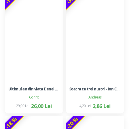
Ultimul an din viața Elenei Ceaușescu - LAVINIA BETEA
Soacra cu trei nurori - Ion Creanga
Corint
Andreas
26,00 Lei
2,86 Lei
29,00 Lei
4,20 Lei
-18 %
-20 %