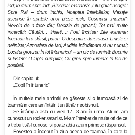
iad; În drum spre iad; „Biserica“ macabrã; „Liturghia“ neagrã;
Spre Rai – drum închis; Noaptea întrebãrilor; Mesaje
ascunse în spatele unor piese rock; Cosmarul „muzicii“;
Nevoia de a face rãu; Decizie de groazã; Tot mai multe
încercãri;
Cãutãri… tristeti…; Porti închise; Zile extreme;
Încercãri fãrã sfârsit, parcã; O despãrtire dureroasã; Liniste si
neliniste; Atmosfera de iad; Auditie înfiorãtoare si nu numai;
Localul groazei; În tot întunericul – un pic de luminã; Bucurie
si tristete; O luptã cumplitã; Cu greu spre luminã; În loc de
postfatã.
Din capitolul:
„Copil în întuneric”
În multele mele amintiri se gãseste si o frumoasã zi de
toamnã în care am întâlnit un tânãr neobisnuit.
Se întâmpla asta cu vreo 17-18 ani în urmã. Atunci am
cunoscut un rocker satanist. M-am întrebat de multe ori de ce
a trebuit sã-l cunosc, si poate abia acum primesc rãspunsul.
Povestea a început în ziua aceea de toamnã, în care la