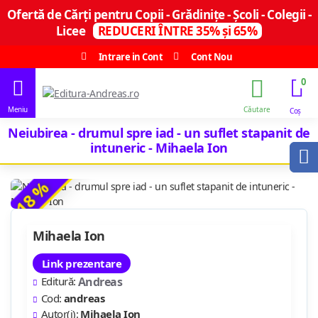
Ofertă de Cărți pentru Copii - Grădinițe - Școli - Colegii -
Licee
REDUCERI ÎNTRE 35% și 65%
Intrare in Cont
Cont Nou
0
Neiubirea - drumul spre iad - un suflet stapanit de
intuneric - Mihaela Ion
-18 %
Mihaela Ion
Link prezentare
Editură:
Andreas
Cod:
andreas
Autor(i):
Mihaela Ion