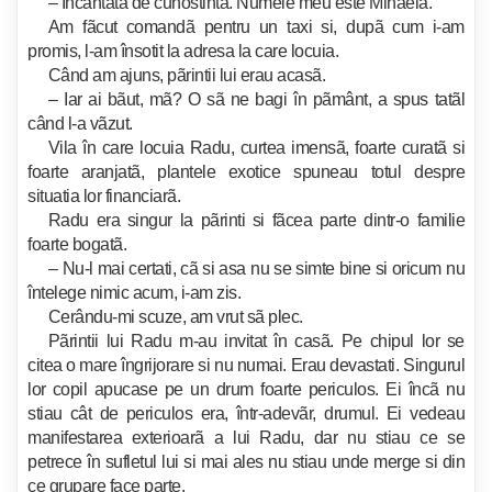
– Încântatã de cunostintã. Numele meu este Mihaela.
Am fãcut comandã pentru un taxi si, dupã cum i-am
promis, l-am însotit la adresa la care locuia.
Când am ajuns, pãrintii lui erau acasã.
– Iar ai bãut, mã? O sã ne bagi în pãmânt, a spus tatãl
când l-a vãzut.
Vila în care locuia Radu, curtea imensã, foarte curatã si
foarte aranjatã, plantele exotice spuneau totul despre
situatia lor financiarã.
Radu era singur la pãrinti si fãcea parte dintr-o familie
foarte bogatã.
– Nu-l mai certati, cã si asa nu se simte bine si oricum nu
întelege nimic acum, i-am zis.
Cerându-mi scuze, am vrut sã plec.
Pãrintii lui Radu m-au invitat în casã. Pe chipul lor se
citea o mare îngrijorare si nu numai. Erau devastati. Singurul
lor copil apucase pe un drum foarte periculos. Ei încã nu
stiau cât de periculos era, într-adevãr, drumul. Ei vedeau
manifestarea exterioarã a lui Radu, dar nu stiau ce se
petrece în sufletul lui si mai ales nu stiau unde merge si din
ce grupare face parte.