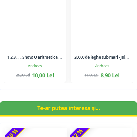
1,2,3, ..., Show. O aritmetica emotionala, o poezie a matematicii - Ioan Dancila
20000 de leghe sub mari - Jules Verne
Andreas
Andreas
10,00 Lei
8,90 Lei
25,00 Lei
11,00 Lei
Te-ar putea interesa și...
-10 %
-32 %