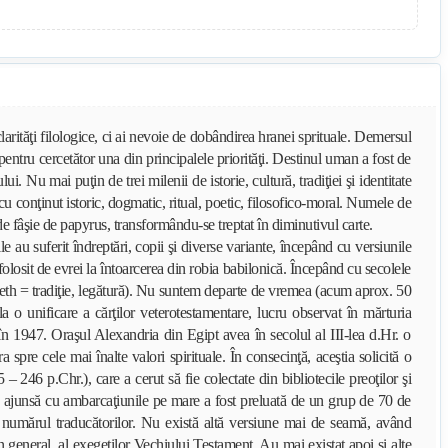
larităţi filologice, ci ai nevoie de dobândirea hranei sprituale. Demersul
ntru cercetător una din principalele priorităţi. Destinul uman a fost de
 Nu mai puţin de trei milenii de istorie, cultură, tradiţiei şi identitate
cu conţinut istoric, dogmatic, ritual, poetic, filosofico-moral. Numele de
de fâşie de papyrus, transformându-se treptat în diminutivul carte.
e au suferit îndreptări, copii şi diverse variante, începând cu versiunile
olosit de evrei la întoarcerea din robia babilonică. Începând cu secolele
soreth = tradiţie, legătură). Nu suntem departe de vremea (acum aprox. 50
 o unificare a cărţilor veterotestamentare, lucru observat în mărturia
n 1947. Oraşul Alexandria din Egipt avea în secolul al III-lea d.Hr. o
spre cele mai înalte valori spirituale. În consecinţă, aceştia solicită o
246 p.Chr.), care a cerut să fie colectate din bibliotecile preoţilor şi
cre ajunsă cu ambarcaţiunile pe mare a fost preluată de un grup de 70 de
fel numărul traducătorilor. Nu există altă versiune mai de seamă, având
n general, al exegeţilor Vechiului Testament. Au mai existat apoi şi alte