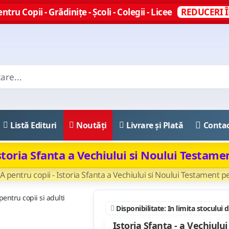
ntru Copii - Grădinițe - Școli - Colegii - Licee
REDUCERI Î
Listă Edituri
Noutăți
Livrare și Plată
Conta
storia Sfanta a Vechiului si Noului Testamen
A pentru copii - Istoria Sfanta a Vechiului si Noului Testament pe
Disponibilitate: In limita stocului 
Istoria Sfanta - a Vechiului