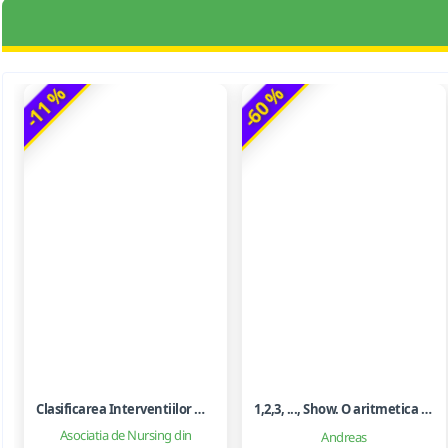
-11 %
-60 %
Clasificarea Interventiilor Nursing (NIC)
1,2,3, ..., Show. O aritmetica emotionala, o poezie a matematicii - Ioan Dancila
Asociatia de Nursing din
Andreas