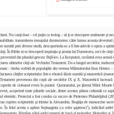
citant. Nu cauţi doar – cel puţin ca teolog – să ţi se descopere amănunte şi nec
nsabilitate, transmiterea mesajului dumnezeiesc către lumea aceasta devenind pe
mită prin diverse studii, descoperindu-se a fi într-adevăr o opera a spiritului.
rţi. În Biblie ni se descoperă inspiraţia şi pronia lui Dumnezeu, zeci de cărţi 
r., provenind din pluralul grecesc Βιβλίον. La începuturi, cuvântul avea sensul 
tarea ultimelor cărţi ale Vechiului Testament. De-a lungul secolelor, traduceril
ramaic – limba vorbită de populaţiile din vremea Mântuitorului Iisus Hristos - f
edactarea cărţilor scripturistice într-o ebraică târzie numită şi masoretică (ma
Testament proveneau din copii ale secolelor IX şi X. Masoreticii lucrează la
escoperite de ciobanul evreu în pustiul Qumranului, pe ţărmul Mării Moarte î
ei, acoperind toate păturile sociale, dintre acestea pătura culturală ce aspira 
 elenistic. Proiectul a fost condus cu succes de Ptolemeu Philadelphul (285 – 
veau cuprins scripturistic şi trimise la Alexandria. Bogăţia de manuscrise sa
eşte. În felul acesta a apărut Septuaginta (˶a celor şaptezeci˝), indicând ast
Septuaginta. Rămâne până astăzi reperul de bază al teologilor, filologilor şi, î