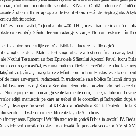
a aparţinând unui anonim din secolul al XIV-lea. O altă traducere întâlnită de
onsiderând-o mult mai apropiată de textul ebraic decât de Septuaginta. Akylas
t cu diferite scrieri.
ui Testament astfel, în jurul anului 400 d.Hr., acesta traduce textele în lim
 obşte cunoscută˝). Sfântul Ieronim adaugă şi cărţile Noului Testament în Bib
sta autorilor de ediţie critică a Bibliei cu lucrarea sa filologică.
ul evangheliei de la Matei a fost singurul care a fost scris în aramaică, text p
ise ale Noului Testament au fost Epistolele Sfântului Apostol Pavel, lucru înt
m o cunoaştem astăzi, este una mult mai târzie. Cercetările ne aduc la cunoşti
işând viaţa, învăţătura şi faptele Mântuitorului Iisus Hristos, este folosit pentr
 de mare anvergură, redactează în traducerile sale biblice în latină sint
i Testament este şi Sancta Scriptura, denumirea provine prin traducere din
Nu de puţine ori apăreau greşelile făcute de copişti, aceştia folosind la scrier
ăratelor ediţii manuscris pe care ar trebui să le corectăm şi îndreptăm după
reacă şi descoperit în secolul al XIX-lea la mănăstirea Sfânta Ecaterina de l
 din secolul al IV-lea cu unele diferenţe faţă de Sinaiticus.
încreştinate. Episcopul Wulfila traduce în gotică Biblia în secolul IV. Beda Ve
IX-X textele scripturistice în slava medievală. În perioada secolelor XV şi X