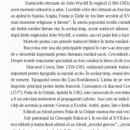
Traducerile efectuate de John Wycliff în engleză (1380-1383) și d
acest moment cultural le-a adus. Lucrările celor doi cărturari au fost t
au apărut în Spania, Anglia, Franța și Țările de Jos între secolele al XVI
mari momente religioase și literare”. În istoria poporului român consi
ale limbii române literare dar, în același timp, aceste traduceri stârnes
după ideile englezului John Wycliff, a condus, sau cel puțin într-o fază i
Motivele pentru care primele traduceri biblice în limba română s-au
Bucovina este una din principalele regiuni în care s-au descoperit 
de o deosebită importanță pentru literatura română sacră. Cercetătorii 
Despre textele rotacizante specialiștii au fost conduși la ideea că ele (c
Diaconul Coresi, între 1559-1583, realizează primele traduceri t
important pentru tipografia sa așezată acolo. În același timp, orașul de
de meserie. Tipograful venea din Țara Românească. Limba de pe versanț
lingvistic principal pentru limba franceză. Cunoaștem că diaconul Cores
(1577). Palia de la Orăștie, tipărită în 1582, este cunoscută de cercetător
a fi un adevărat instrument al propagandei calvine. Așa cum ne indică ș
cărți ale acestuia și anume: Geneza și Exodul. Astfel, apare, într-o limbă 
Editorii au folosit pentru Palia de la Orăștie manuscrise mai vech
Sub patronajul lui Gheorghe Rákoczi I, în secolul al XVII-lea (16
text editorii și traducătorii afirmă că au folosit „izvodul grecesc”, „izv