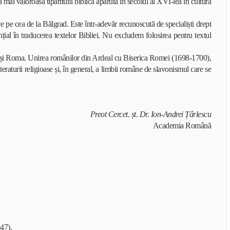
ea mai valoroasă tipăritură biblică apărută în secolul al XVI-lea în cultura
pe cea de la Bălgrad. Este într-adevăr recunoscută de specialiști drept
ial în traducerea textelor Bibliei. Nu excludem folosirea pentru textul
a și Roma. Unirea românilor din Ardeal cu Biserica Romei (1698-1700),
eraturii religioase și, în general, a limbii române de slavonismul care se
Preot Cercet. șt. Dr. Ion-Andrei Țârlescu
Academia Română
947).