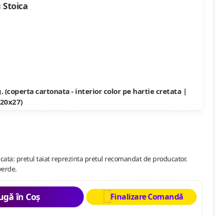
u Stoica
. (coperta cartonata - interior color pe hartie cretata |
 20x27)
cata: pretul taiat reprezinta pretul recomandat de producator.
verde.
gă în Coș
Finalizare Comandă