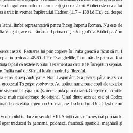
-a lungul vremurilor de ermineuţi şi cercetătorii Bibliei este cea a lui
 a trait în vremea împăratului Hadrian (117 – 138 î.d.Hr.), cel despre
ba latină, limbă reprezentativă pentru întreg Imperiu Roman. Nu este de
lia Vulgata, aceasta rămânând prima ediţie ˶integrală˝ a Bibliei până în
ierdut astăzi. Păstrarea lui prin copiere în limba greacă a făcut să nu-l
âmplat în perioada 48-60 d.|Hr. Evangheliile, în număr de patru au fost
nţă faptul că textele Noului Testament au circulat la începuturi separat.
u întâia oară de Sfântul Iustin martirul şi filozoful.
agma elină Καινή Διαθήκη = Noul Legământ; S-a păstrat până astăzi cu
 grecescul Τα χιέρα γραίναντα. Αu apărut numeroase copii ale textelor
e sistemul tahygraphic (scriere rapidă prin dictare). Greşelile din cărţile
 texte mult mai aproape de original. Unul dintre acestea este şi Codex
a Sinai de cercetătorul german Constantine Tischendorf. Un alt text demn
nerabilul traduce în secolul VIII. Sfinţii care au încreştinat popoarele
VI apar traduceri în germană, poloneză, franceză, spaniolă, maghiară şi