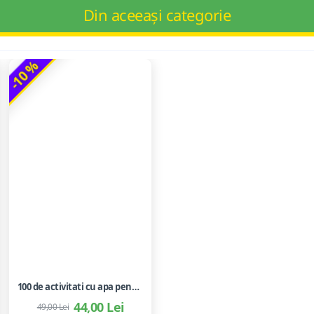
Din aceeași categorie
-10 %
100 de activitati cu apa pentru dezvoltarea si relaxarea bebelusilor - Perrine Alliod
44,00 Lei
49,00 Lei