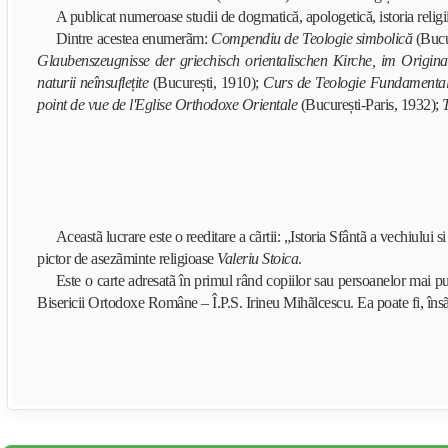
A publicat numeroase studii de dogmatică, apologetică, istoria religii
Dintre acestea enumerãm:
Compendiu de Teologie simbolică
(Bucu
Glaubenszeugnisse der griechisch orientalischen Kirche, im Origina
naturii neînsuflețite
(București, 1910);
Curs de Teologie Fundamental
point de vue de l'Eglise Orthodoxe Orientale
(București-Paris, 1932);
T
Aceastã lucrare este o reeditare a cãrtii: „Istoria Sfântã a vechiulu
pictor de asezãminte religioase
Valeriu Stoica
.
Este o carte adresatã în primul rând copiilor sau persoanelor mai puti
Bisericii Ortodoxe Române – Î.P.S. Irineu Mihãlcescu
. Ea poate fi, îns