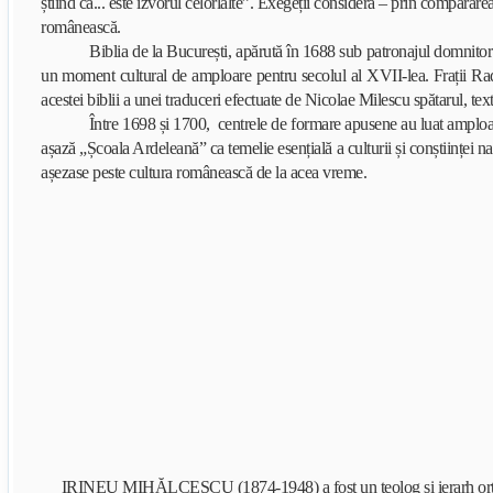
știind că... este izvorul celorlalte”. Exegeții consideră – prin compararea
românească.
Biblia de la București, apărută în 1688 sub patronajul domnitorului
un moment cultural de amploare pentru secolul al XVII-lea. Frații Radu
acestei biblii a unei traduceri efectuate de Nicolae Milescu spătarul, te
Între 1698 și 1700, centrele de formare apusene au luat amploare 
așază „Școala Ardeleană” ca temelie esențială a culturii și conștiinței n
așezase peste cultura românească de la acea vreme.
IRINEU MIHĂLCESCU
(1874-1948) a fost un teolog și ierarh o