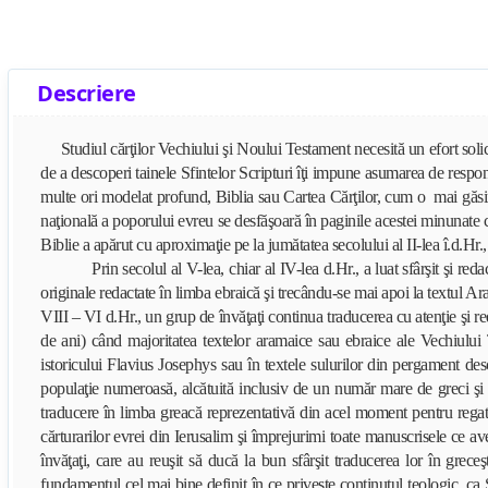
Descriere
Studiul cărţilor Vechiului şi Noului Testament necesită un efort soli
de a descoperi tainele Sfintelor Scripturi îţi impune asumarea de respo
multe ori modelat profund, Biblia sau Cartea Cărţilor, cum o mai găsim nu
naţională a poporului evreu se desfăşoară în paginile acestei minunate că
Biblie a apărut cu aproximaţie pe la jumătatea secolului al II-lea î.d.H
Prin secolul al V-lea, chiar al IV-lea d.Hr., a luat sfârşit şi redac
originale redactate în limba ebraică şi trecându-se mai apoi la textul A
VIII – VI d.Hr., un grup de învăţaţi continua traducerea cu atenţie şi r
de ani) când majoritatea textelor aramaice sau ebraice ale Vechiului 
istoricului Flavius Josephys sau în textele sulurilor din pergament d
populaţie numeroasă, alcătuită inclusiv de un număr mare de greci şi evr
traducere în limba greacă reprezentativă din acel moment pentru regatul
cărturarilor evrei din Ierusalim şi împrejurimi toate manuscrisele ce a
învăţaţi, care au reuşit să ducă la bun sfârşit traducerea lor în grec
fundamentul cel mai bine definit în ce priveşte conţinutul teologic, ca 