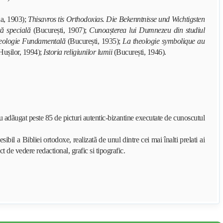
a, 1903);
Thisavros tis Orthodoxias. Die Bekenntnisse und Wichtigsten
ă specială
(București, 1907);
Cunoașterea lui Dumnezeu din studiul
 Teologie Fundamentală
(București, 1935);
La theologie symbolique au
 Hușilor, 1994);
Istoria religiunilor lumii
(București, 1946).
-au adãugat peste 85 de picturi autentic-bizantine executate de cunoscutul
esibil
a Bibliei ortodoxe,
realizatã de unul dintre cei mai înalti prelati ai
ct de vedere redactional, grafic si tipografic.