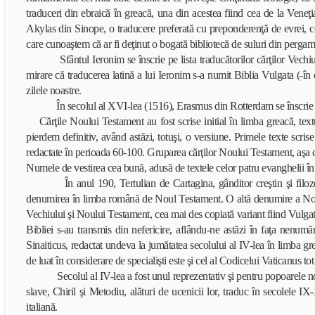
traduceri din ebraică în greacă, una din acestea fiind cea de la Veneţi
Akylas din Sinope, o traducere preferată cu preponderenţă de evrei, c
care cunoaştem că ar fi deţinut o bogată bibliotecă de suluri din pergamen
Sfântul Ieronim se înscrie pe lista traducătorilor cărţilor Vechiul
mirare că traducerea latină a lui Ieronim s-a numit Biblia Vulgata (˶în
zilele noastre.
În secolul al XVI-lea (1516), Erasmus din Rotterdam se înscrie pe li
Cărţile Noului Testament au fost scrise initial în limba greacă, text
pierdem definitiv, având astăzi, totuşi, o versiune. Primele texte scr
redactate în perioada 60-100. Gruparea cărţilor Noului Testament, aşa cu
Numele de vestirea cea bună, adusă de textele celor patru evanghelii înfăţ
În anul 190, Tertulian de Cartagina, gânditor creştin şi filozof
denumirea în limba română de Noul Testament. O altă denumire a Noulu
Vechiului şi Noului Testament, cea mai des copiată variant fiind Vulgata. 
Bibliei s-au transmis din nefericire, aflându-ne astăzi în faţa nenum
Sinaiticus, redactat undeva la jumătatea secolului al IV-lea în limba g
de luat în considerare de specialişti este şi cel al Codicelui Vaticanus tot
Secolul al IV-lea a fost unul reprezentativ şi pentru popoarele nou-
slave, Chiril şi Metodiu, alături de ucenicii lor, traduc în secolele 
italiană.