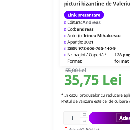
picturi bizantine de Valeri
Link prezentare
Editură:
Andreas
Cod:
andreas
Autor(i):
Irineu Mihalcescu
Apariție:
2021
ISBN 978-606-765-140-9
Nr. pagini / Copertă /
128 pag
Format:
format
55,00 Lei
35,75 Lei
* In cazul produselor cu reducere apli
Pretul de vanzare este cel de culoare 
Adau
Adaugă în Wishlist