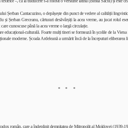
 textelor –, că la traducere s-a folosit o versiune latină (Biblia Sacra) și este c
 Șerban Cantacuzino, o depășește din punct de vedere al calității lingvistice 
 și Șerban Greceanu, cărturari desăvârșiți la acea vreme, au jucat rolul esenț
xt care cunoscuse până la acea vreme o largă circulație.
educațional-culturală. Foarte mulți tineri se formează în școlile de la Vien
aționale moderne. Școala Ardeleană a urmărit încă de la începuturi eliberarea lit
* * *
rtodox român, care a îndeplinit demnitatea de Mitropolit al Moldovei (1939-1