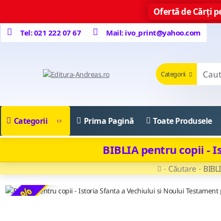
Ofertă de Cărți pe
Tel: 021 222 07 67
Mail: ivo_print@yahoo.com
Categorii
Categorii
Prima Pagină
Toate Produsele
BIBLIA pentru copii - I
Căutare
BIBLI
-35 %