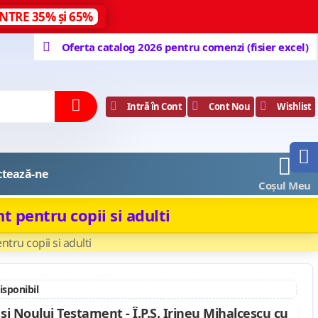
NTRE 35% și 65%
Oferta catalog 2026 pentru comenzi (fisier excel)
Intră în Cont
Cont Nou
Wishlist
0
ctează-ne
Coșul Meu
t pentru copii si adulti
ntru copii si adulti
disponibil
 si Noului Testament - Î.P.S. Irineu Mihalcescu cu