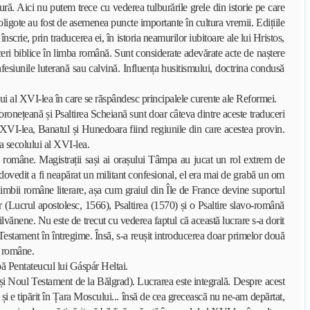
 Aici nu putem trece cu vederea tulburările grele din istorie pe care
oligote au fost de asemenea puncte importante în cultura vremii. Edițiile
scrie, prin traducerea ei, în istoria neamurilor iubitoare ale lui Hristos,
eri biblice în limba română. Sunt considerate adevărate acte de naștere
onfesiunile luterană sau calvină. Influența husitismului, doctrina condusă
i al XVI-lea în care se răspândesc principalele curente ale Reformei.
onețeană și Psaltirea Scheiană sunt doar câteva dintre aceste traduceri
l XVI-lea, Banatul și Hunedoara fiind regiunile din care acestea provin.
 a secolului al XVI-lea.
 române. Magistrații sași ai orașului Tâmpa au jucat un rol extrem de
 dovedit a fi neapărat un militant confesional, el era mai de grabă un om
mbii române literare, așa cum graiul din Île de France devine suportul
r (Lucrul apostolesc, 1566), Psaltirea (1570) și o Psaltire slavo-română
nsilvănene. Nu este de trecut cu vederea faptul că această lucrare s-a dorit
Testament în întregime. Însă, s-a reușit introducerea doar primelor două
e române.
ă Pentateucul lui Gáspár Heltai.
 Noul Testament de la Bălgrad). Lucrarea este integrală. Despre acest
ă și e tipărit în Țara Moscului... însă de cea grecească nu ne-am depărtat,