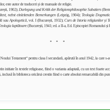
lor, este autor de traduceri și de manuale de religie.
rești, 1902);
Darlegung und Kritik der Religionsphilosophie Sabatiers
(Bern
ltext, nebst einleitenden Bemerkungen
(Leipzig, 1904);
Teologia Dogmatic
ă sau Apologetică
, vol. I (București, 1932);
Curs de Istoria religiunilor și
eologia luptătoar
e (București, 1941; ed. a II-a, Ed. Episcopiei Romanului și
* * *
i si Noului Testament“ pentru clasa I secundarã, apãrutã în anul 1942, la care s
n initiate în textele religioase, fiind o varianta adaptatã
, cu un text foarte acc
ã, inclusã în biblioteca oricãrui crestin fiind o carte absolut remarcabilã din pun