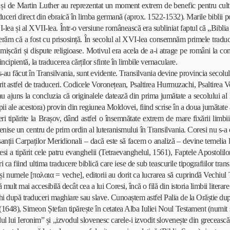
e Martin Luther au reprezentat un moment extrem de benefic pentru cultură.
raduceri direct din ebraică în limba germană (aprox. 1522-1532). Marile biblii p
-lea și al XVII-lea. Într-o versiune românească era subliniat faptul că „Biblia în
derăm că a fost cu prisosință. În secolul al XVI-lea consemnăm primele traduc
c mișcări și dispute religioase. Motivul era acela de a-i atrage pe români la c
ncipientă, la traducerea cărților sfinte în limbile vernaculare.
 făcut în Transilvania, sunt evidente. Transilvania devine provincia secolulu
astfel de traduceri. Codicele Voronețean, Psaltirea Hurmuzachi, Psaltirea Vor
au ajuns la concluzia că originalele datează din prima jumătate a secolului a
opii ale acestora) provin din regiunea Moldovei, fiind scrise în a doua jumătate
ipărite la Brașov, dând astfel o însemnătate extrem de mare fixării limbii
venise un centru de prim ordin al luteranismului în Transilvania. Coresi nu s-a
ii Carpaților Meridionali – dacă este să facem o analiză – devine temelia li
i a tipărit cele patru evanghelii (Tetraevanghelul, 1561), Faptele Apostolilo
i ca fiind ultima traducere biblică care iese de sub teascurile tipografiilor tra
i numele [παλαια = veche], editorii au dorit ca lucrarea să cuprindă Vechiul 
mult mai accesibilă decât cea a lui Coresi, încă o filă din istoria limbii literar
i după traduceri maghiare sau slave. Cunoaștem astfel Palia de la Orăștie dup
48), Simeon Ștefan tipărește în cetatea Alba Iuliei Noul Testament (numit și
odul lui Ieronim” și „izvodul slovenesc carele-i izvodit slovenește din greceasc