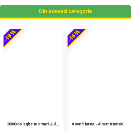
Din aceeași categorie
-19 %
-16 %
20000 de leghe sub mari - Jules Verne
A venit iarna! - Albert Asensio