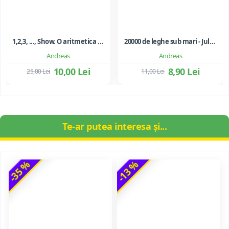
1,2,3, ..., Show. O aritmetica emotionala, o poezie a matematicii - Ioan Dancila
20000 de leghe sub mari - Jules Verne
Andreas
Andreas
10,00 Lei
8,90 Lei
25,00 Lei
11,00 Lei
Te-ar putea interesa și...
-35 %
-13 %