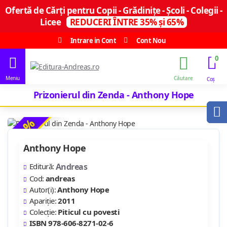
Ofertă de Cărți pentru Copii - Grădinițe - Școli - Colegii -
Licee
REDUCERI ÎNTRE 35% și 65%
Intrare in Cont
Cont Nou
0
Prizonierul din Zenda - Anthony Hope
-18 %
Anthony Hope
Editură:
Andreas
Cod:
andreas
Autor(i):
Anthony Hope
Apariție:
2011
Colecție:
Piticul cu povesti
ISBN 978-606-8271-02-6