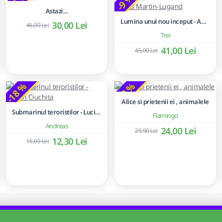
-35 %
-9 %
Astazi...
Lumina unui nou inceput - Agnès Martin-Lugand
30,00 Lei
46,00 Lei
Trei
41,00 Lei
45,00 Lei
-18 %
-20 %
Alice si prietenii ei , animalele
Submarinul teroristilor - Lucian Ciuchita
Flamingo
Andreas
24,00 Lei
29,90 Lei
12,30 Lei
15,00 Lei