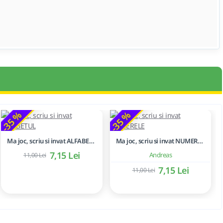
-35 %
-35 %
Ma joc, scriu si invat ALFABETUL
Ma joc, scriu si invat NUMERELE
7,15 Lei
Andreas
11,00 Lei
7,15 Lei
11,00 Lei