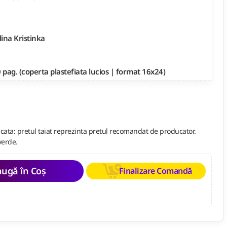
ina Kristinka
 pag. (coperta plastefiata lucios | format 16x24)
cata: pretul taiat reprezinta pretul recomandat de producator.
verde.
ugă în Coș
Finalizare Comandă