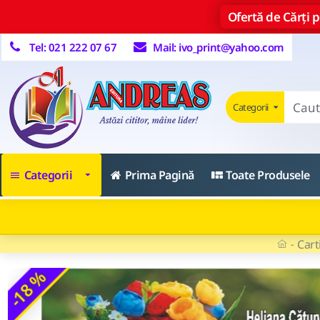
Ofertă de Cărți pe
Tel: 021 222 07 67
Mail: ivo_print@yahoo.com
Categorii
Categorii
Prima Pagină
Toate Produsele
Cart
-18 %