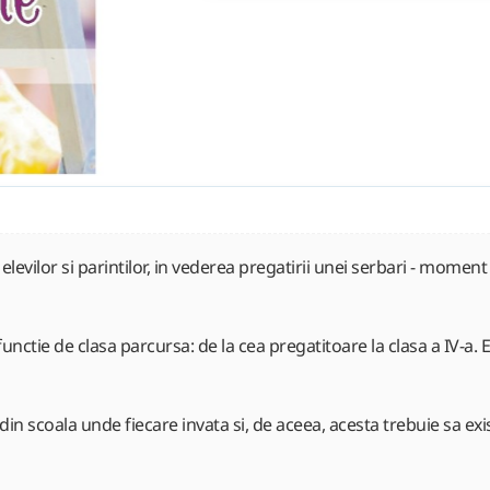
levilor si parintilor, in vederea pregatirii unei serbari - moment 
ctie de clasa parcursa: de la cea pregatitoare la clasa a IV-a. El
in scoala unde fiecare invata si, de aceea, acesta trebuie sa exis