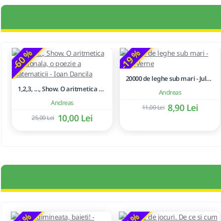
-60 %
-19 %
20000 de leghe sub mari - Jules Verne
1,2,3, ..., Show. O aritmetica emotionala, o poezie a matematicii - Ioan Dancila
Andreas
Andreas
8,90 Lei
11,00 Lei
10,00 Lei
25,00 Lei