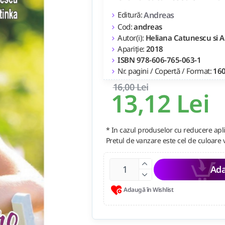
Editură:
Andreas
Cod:
andreas
Autor(i):
Heliana Catunescu si Al
Apariție:
2018
ISBN 978-606-765-063-1
Nr. pagini / Copertă / Format:
160
16,00 Lei
13,12 Lei
* In cazul produselor cu reducere apli
Pretul de vanzare este cel de culoare 
Ada
Adaugă în Wishlist