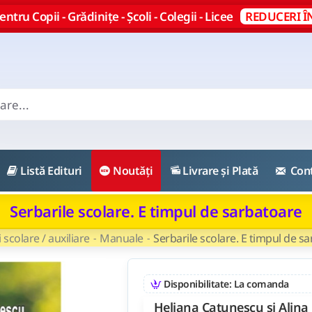
ntru Copii - Grădinițe - Școli - Colegii - Licee
REDUCERI Î
Listă Edituri
Noutăți
Livrare și Plată
Con
Serbarile scolare. E timpul de sarbatoare
i scolare / auxiliare
Manuale
Serbarile scolare. E timpul de s
Disponibilitate: La comanda
Heliana Catunescu si Alina 