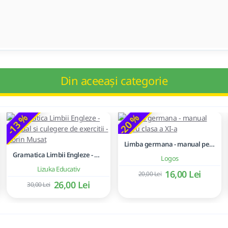
Din aceeași categorie
-13 %
-20 %
Limba germana - manual pentru clasa a XI-a
Gramatica Limbii Engleze - Manual si culegere de exercitii - Florin Musat
Logos
Lizuka Educativ
16,00 Lei
20,00 Lei
26,00 Lei
30,00 Lei