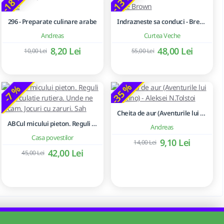
-18 %
-13 %
296 - Preparate culinare arabe
Indrazneste sa conduci - Brene Brown
Andreas
Curtea Veche
8,20 Lei
48,00 Lei
10,00 Lei
55,00 Lei
-35 %
-7 %
Cheita de aur (Aventurile lui Buratino) - Aleksei N.Tolstoi
ABCul micului pieton. Reguli de circulatie rutiera. Unde ne jucam. Jocuri cu zaruri. Sah
Andreas
Casa povestilor
9,10 Lei
14,00 Lei
42,00 Lei
45,00 Lei