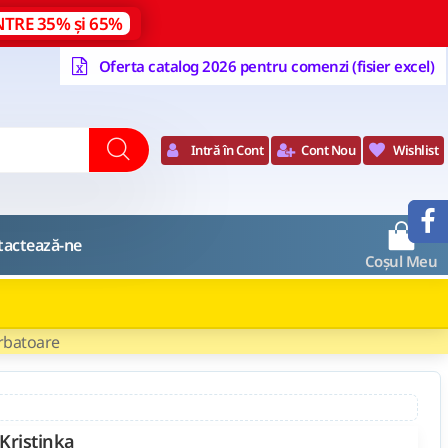
NTRE 35% și 65%
Oferta catalog 2026 pentru comenzi (fisier excel)
Intră în Cont
Cont Nou
Wishlist
0
tactează-ne
Coșul Meu
arbatoare
Kristinka