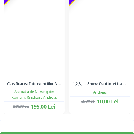
Clasificarea Interventiilor Nursing (NIC)
1,2,3, ..., Show. O aritmetica emotionala, o poezie a matematicii - Ioan Dancila
Asociatia de Nursing din
Andreas
Romania & Editura Andreas
10,00 Lei
25,00 Lei
195,00 Lei
220,00 Lei