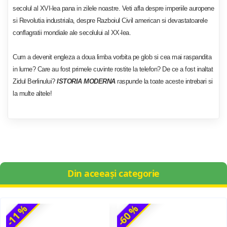
secolul al XVI-lea pana in zilele noastre. Veti afla despre imperiile auropene
si Revolutia industriala, despre Razboiul Civil american si devastatoarele
conflagratii mondiale ale secolului al XX-lea.
Cum a devenit engleza a doua limba vorbita pe glob si cea mai raspandita
in lume? Care au fost primele cuvinte rostite la telefon? De ce a fost inaltat
Zidul Berlinului?
ISTORIA MODERNA
raspunde la toate aceste intrebari si
la multe altele!
Din aceeași categorie
-11 %
-60 %