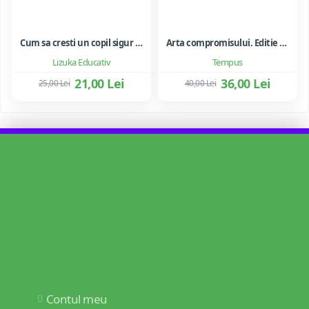
Cum sa cresti un copil sigur de sine ... si sa-i consolidezi autostima
Arta compromisului. Editie ne varietur - Ileana Vulpescu
Lizuka Educativ
Tempus
21,00 Lei
36,00 Lei
25,00 Lei
40,00 Lei
Contul meu