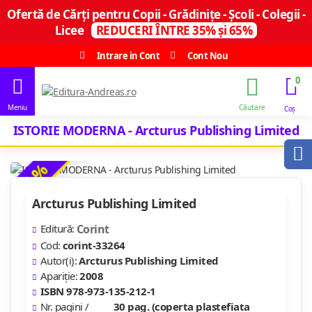
Ofertă de Cărți pentru Copii - Grădinițe - Școli - Colegii -
Licee
REDUCERI ÎNTRE 35% și 65%
Intrare in Cont
Cont Nou
0
ISTORIE MODERNA - Arcturus Publishing Limited
-15 %
Arcturus Publishing Limited
Editură:
Corint
Cod:
corint-33264
Autor(i):
Arcturus Publishing Limited
Apariție:
2008
ISBN 978-973-135-212-1
Nr. pagini /
30 pag. (coperta plastefiata