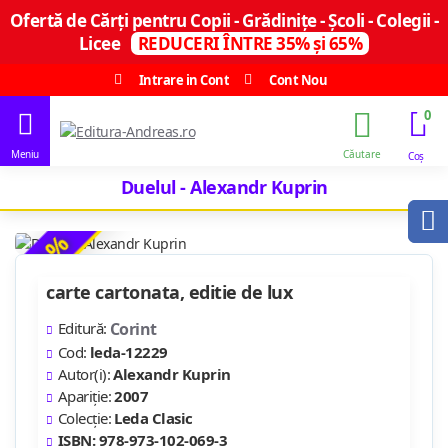
Ofertă de Cărți pentru Copii - Grădinițe - Școli - Colegii -
Licee
REDUCERI ÎNTRE 35% și 65%
Intrare in Cont
Cont Nou
0
Duelul - Alexandr Kuprin
-29 %
carte cartonata, editie de lux
Editură:
Corint
Cod:
leda-12229
Autor(i):
Alexandr Kuprin
Apariție:
2007
Colecție:
Leda Clasic
ISBN: 978-973-102-069-3