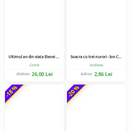
Ultimul an din viața Elenei Ceaușescu - LAVINIA BETEA
Soacra cu trei nurori - Ion Creanga
Corint
Andreas
26,00 Lei
2,86 Lei
29,00 Lei
4,20 Lei
-18 %
-20 %