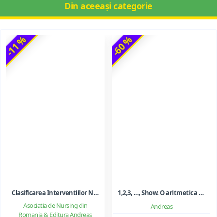
Din aceeași categorie
-11 %
-60 %
Clasificarea Interventiilor Nursing (NIC)
1,2,3, ..., Show. O aritmetica emotionala, o poezie a matematicii - Ioan Dancila
Asociatia de Nursing din
Andreas
Romania & Editura Andreas