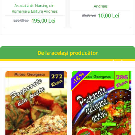
Asociatia de Nursing din
Andreas
Romania & Editura Andreas
10,00 Lei
25,00 Lei
195,00 Lei
220,00 Lei
De la același producător
-18 %