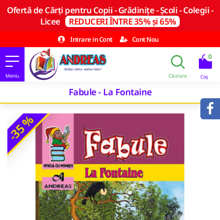
Ofertă de Cărți pentru Copii - Grădinițe - Școli - Colegii -
Licee
REDUCERI ÎNTRE 35% și 65%
Intrare in Cont
Cont Nou
0
Fabule - La Fontaine
-35 %