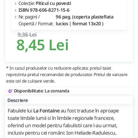
Colecție:
Piticul cu povesti
ISBN 978-606-8271-15-6
Nr. pagini /
96 pag. (coperta plastefiata
Copertă / Format:
lucios | format 13x20 )
9,36 Lei
8,45 Lei
* In cazul produselor cu reducere aplicata: pretul taiat
reprezinta pretul recomandat de producator. Pretul de vanzare
este cel de culoare verde.
Disponibilitate: La comanda
Descriere
Fabulele lui
La Fontaine
au fost traduse în aproape
toate limbile lumii si în limbile regionale franceze,
oferind un model pentru fabulistii care l-au urmat,
inclusiv pentru cei români: Ion Heliade-Radulescu,