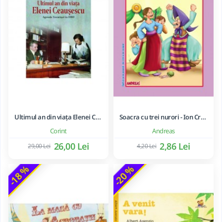
Ultimul an din viața Elenei Ceaușescu - LAVINIA BETEA
Soacra cu trei nurori - Ion Creanga
Corint
Andreas
26,00 Lei
2,86 Lei
29,00 Lei
4,20 Lei
-18 %
-20 %