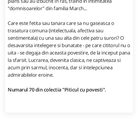
plans sau au izbucnit in ras, traind in intimitatea
"domnisoarelor" din familia March...
Care este fetita sau tanara care sa nu gaseasca o
trasatura comuna (intelectuala, afectiva sau
sentimentala) cu una sau alta din cele patru surori? O
desavarsita intelegere si bunatate - pe care cititorul nu o
uita - se degaja din aceasta povestire, de la inceput pana
la sfarsit. Lucrarea, devenita clasica, ne captiveaza si
acum prin sarmul, inocenta, dar si intelepciunea
admirabilelor eroine.
Numarul 70 din colectia "Piticul cu povesti".