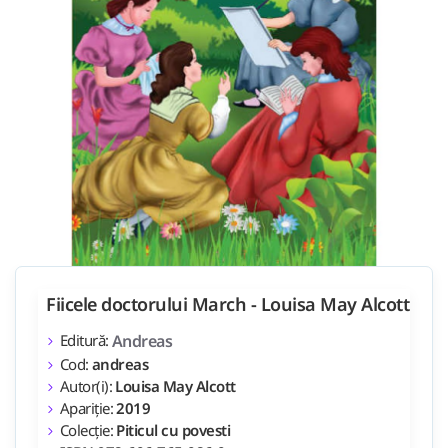
Fiicele doctorului March - Louisa May Alcott
Editură:
Andreas
Cod:
andreas
Autor(i):
Louisa May Alcott
Apariție:
2019
Colecție:
Piticul cu povesti