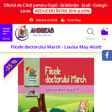
Ofertă de Cărți pentru Copii - Grădinițe - Școli - Colegii -
Licee
REDUCERI ÎNTRE 35% și 65%
Intrare in Cont
Cont Nou
0
Fiicele doctorului March - Louisa May Alcott
-35 %