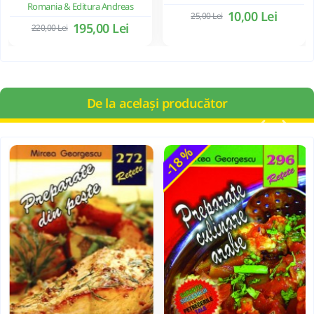
Romania & Editura Andreas
10,00 Lei
25,00 Lei
195,00 Lei
220,00 Lei
De la același producător
-18 %