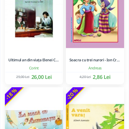
Ultimul an din viața Elenei Ceaușescu - LAVINIA BETEA
Soacra cu trei nurori - Ion Creanga
Corint
Andreas
26,00 Lei
2,86 Lei
29,00 Lei
4,20 Lei
-18 %
-20 %