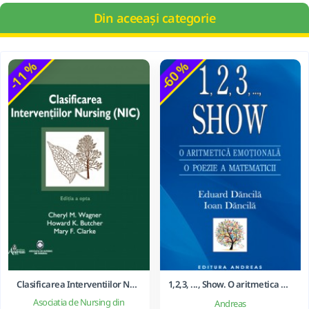
Din aceeași categorie
-11 %
-60 %
Clasificarea Interventiilor Nursing (NIC)
1,2,3, ..., Show. O aritmetica emotionala, o poezie a matematicii - Ioan Dancila
Asociatia de Nursing din
Andreas