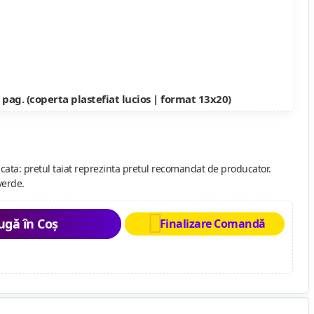
 pag. (coperta plastefiat lucios | format 13x20)
cata: pretul taiat reprezinta pretul recomandat de producator.
verde.
gă în Coș
Finalizare Comandă