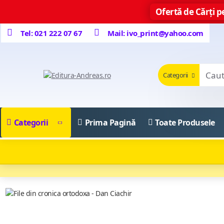
Ofertă de Cărți pe
Tel: 021 222 07 67
Mail: ivo_print@yahoo.com
Categorii
Categorii
Prima Pagină
Toate Produsele