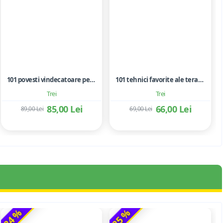
101 povesti vindecatoare pentru copii si adolescenti. Folosirea metaforelor in terapie
101 tehnici favorite ale terapiei prin joc
Trei
Trei
85,00 Lei
66,00 Lei
89,00 Lei
69,00 Lei
-24 %
-25 %