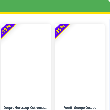
-19 %
-35 %
Despre Horoscop, Cutremure Si Ghicirea Viitorului
Poezii - George Cosbuc