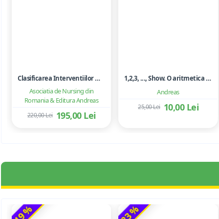
Clasificarea Interventiilor Nursing (NIC)
1,2,3, ..., Show. O aritmetica emotionala, o poezie a matematicii - Ioan Dancila
Asociatia de Nursing din
Andreas
Romania & Editura Andreas
10,00 Lei
25,00 Lei
195,00 Lei
220,00 Lei
-19 %
-23 %