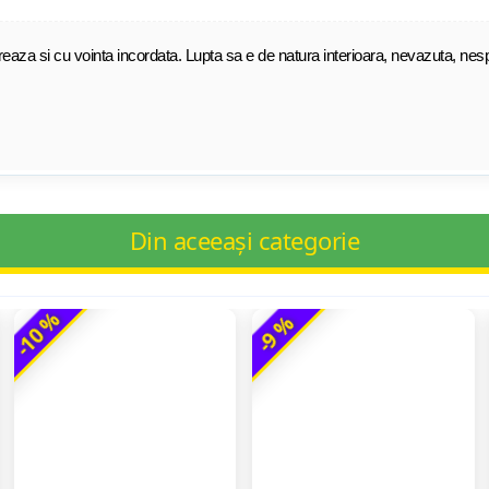
aza si cu vointa incordata. Lupta sa e de natura interioara, nevazuta, nesp
Din aceeași categorie
-10 %
-9 %