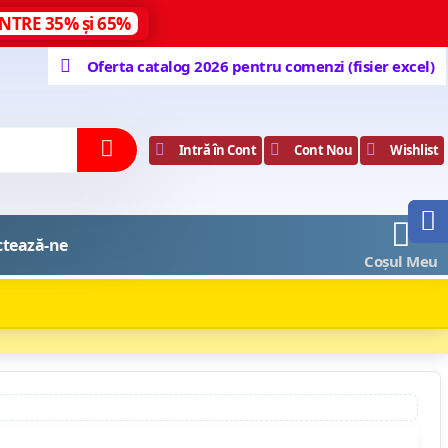
NTRE 35% și 65%
Oferta catalog 2026 pentru comenzi (fisier excel)
Intră în Cont
Cont Nou
Wishlist
0
ctează-ne
Coșul Meu