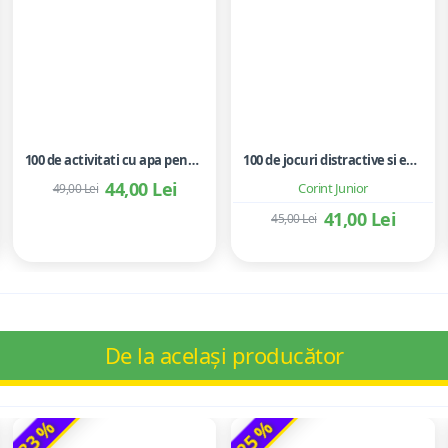
100 de activitati cu apa pentru dezvoltarea si relaxarea bebelusilor - Perrine Alliod
100 de jocuri distractive si educative
44,00 Lei
Corint Junior
49,00 Lei
41,00 Lei
45,00 Lei
De la același producător
-33 %
-25 %