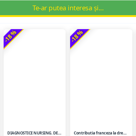
Te-ar putea interesa și...
-18 %
-18 %
DIAGNOSTICE NURSING. DEFINITII SI CLASIFICARI 2021-2023.
Contributia franceza la dreptul european al contractelor