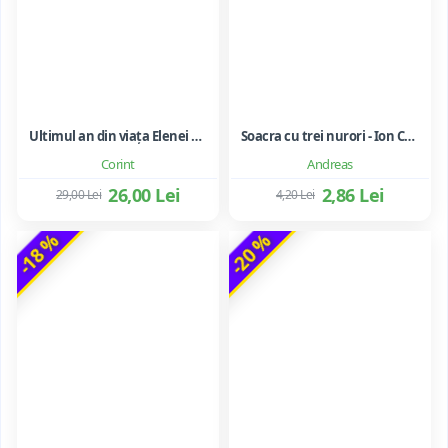
Ultimul an din viața Elenei Ceaușescu - LAVINIA BETEA
Soacra cu trei nurori - Ion Creanga
Corint
Andreas
26,00 Lei
2,86 Lei
29,00 Lei
4,20 Lei
-18 %
-20 %