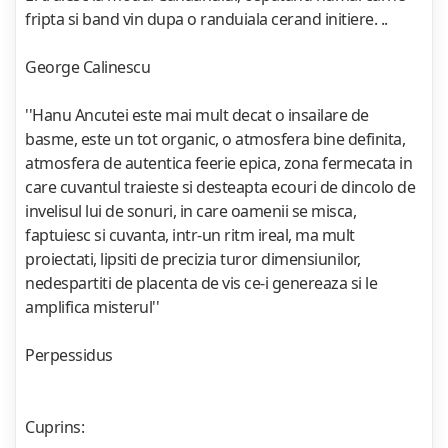
fripta si band vin dupa o randuiala cerand initiere. ..
George Calinescu
''Hanu Ancutei este mai mult decat o insailare de
basme, este un tot organic, o atmosfera bine definita,
atmosfera de autentica feerie epica, zona fermecata in
care cuvantul traieste si desteapta ecouri de dincolo de
invelisul lui de sonuri, in care oamenii se misca,
faptuiesc si cuvanta, intr-un ritm ireal, ma mult
proiectati, lipsiti de precizia turor dimensiunilor,
nedespartiti de placenta de vis ce-i genereaza si le
amplifica misterul''
Perpessidus
Cuprins: