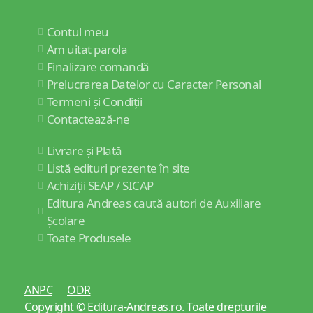
Contul meu
Am uitat parola
Finalizare comandă
Prelucrarea Datelor cu Caracter Personal
Termeni și Condiții
Contactează-ne
Livrare și Plată
Listă edituri prezente în site
Achiziții SEAP / SICAP
Editura Andreas caută autori de Auxiliare
Școlare
Toate Produsele
ANPC
ODR
Copyright ©
Editura-Andreas.ro
. Toate drepturile