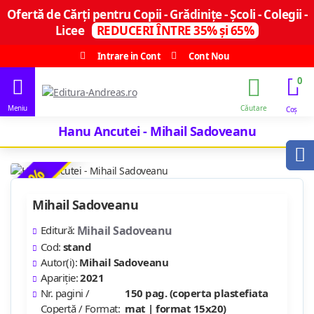
Ofertă de Cărți pentru Copii - Grădinițe - Școli - Colegii -
Licee
REDUCERI ÎNTRE 35% și 65%
Intrare in Cont
Cont Nou
0
Hanu Ancutei - Mihail Sadoveanu
-9 %
Mihail Sadoveanu
Editură:
Mihail Sadoveanu
Cod:
stand
Autor(i):
Mihail Sadoveanu
Apariție:
2021
Nr. pagini /
150 pag. (coperta plastefiata
Copertă / Format:
mat | format 15x20)