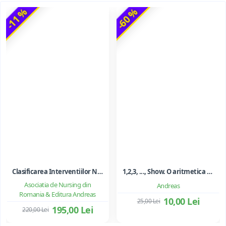
-11 %
-60 %
Clasificarea Interventiilor Nursing (NIC)
1,2,3, ..., Show. O aritmetica emotionala, o poezie a matematicii - Ioan Dancila
Asociatia de Nursing din
Andreas
Romania & Editura Andreas
10,00 Lei
25,00 Lei
195,00 Lei
220,00 Lei