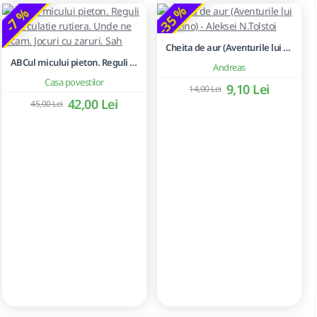
-35 %
-7 %
Cheita de aur (Aventurile lui Buratino) - Aleksei N.Tolstoi
ABCul micului pieton. Reguli de circulatie rutiera. Unde ne jucam. Jocuri cu zaruri. Sah
Andreas
Casa povestilor
9,10 Lei
14,00 Lei
42,00 Lei
45,00 Lei