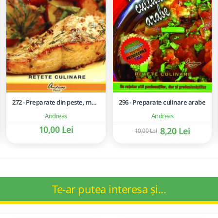
272 - Preparate din peste, moluste si crustacee
296 - Preparate culinare arabe
Andreas
Andreas
10,00 Lei
8,20 Lei
10,00 Lei
Te-ar putea interesa și...