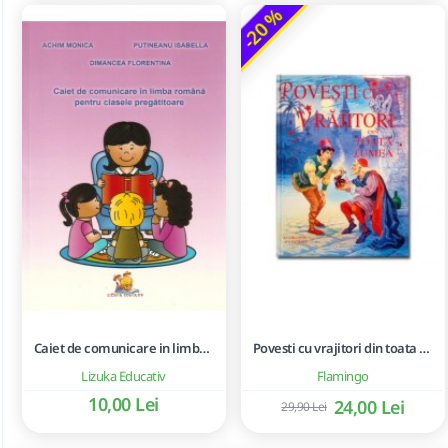
-20 %
Caiet de comunicare in limba romana pentru clasele pregatitoare - Achim Monica, Dimancea Florentina, Putineanu Isabella
Povesti cu vrajitori din toata lumea
Lizuka Educativ
Flamingo
10,00 Lei
24,00 Lei
29,90 Lei