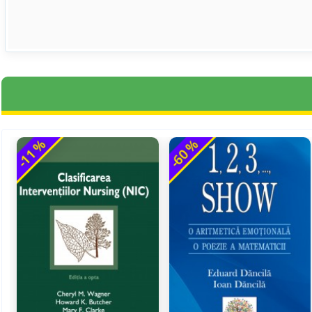
-11 %
-60 %