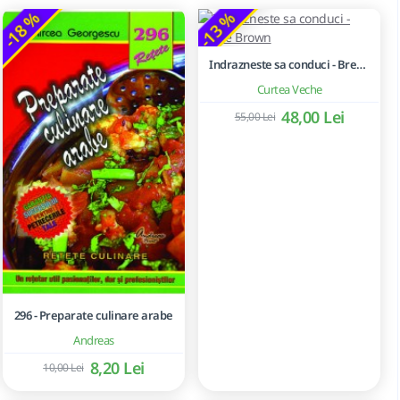
-18 %
-13 %
Indrazneste sa conduci - Brene Brown
Curtea Veche
48,00 Lei
55,00 Lei
296 - Preparate culinare arabe
Andreas
8,20 Lei
10,00 Lei