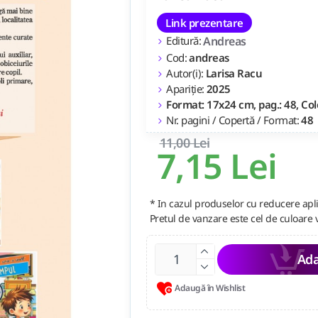
Link prezentare
Editură:
Andreas
Cod:
andreas
Autor(i):
Larisa Racu
Apariție:
2025
Format: 17x24 cm, pag.: 48, Colo
Nr. pagini / Copertă / Format:
48
11,00 Lei
7,15 Lei
* In cazul produselor cu reducere apli
Pretul de vanzare este cel de culoare 
Ada
Adaugă în Wishlist