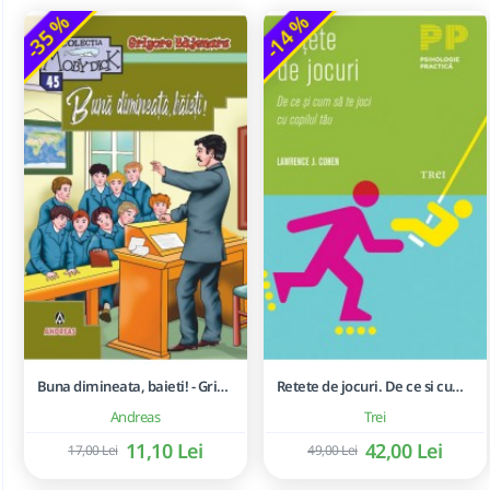
-35 %
-14 %
Buna dimineata, baieti! - Grigore Bajenaru
Retete de jocuri. De ce si cum sa te joci cu copilul tau - Lawrence J. Cohen
Andreas
Trei
11,10 Lei
42,00 Lei
17,00 Lei
49,00 Lei