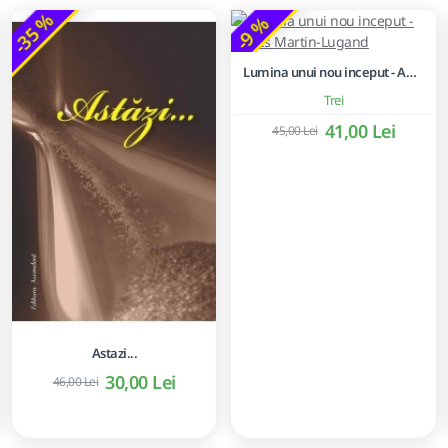
-35 %
-9 %
Lumina unui nou inceput - Agnès Martin-Lugand
Trei
41,00 Lei
45,00 Lei
Astazi...
30,00 Lei
46,00 Lei