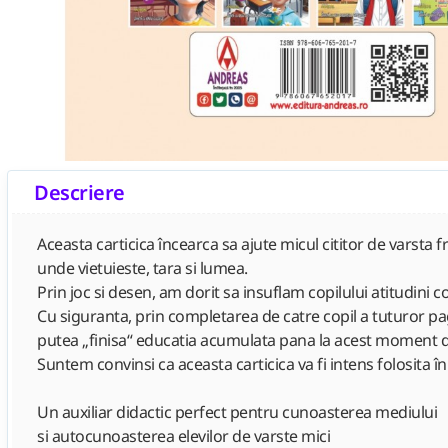
Descriere
Aceasta carticica încearca sa ajute micul cititor de varsta
unde vietuieste, tara si lumea.
Prin joc si desen, am dorit sa insuflam copilului atitudini 
Cu siguranta, prin completarea de catre copil a tuturor pagin
putea „finisa“ educatia acumulata pana la acest moment de
Suntem convinsi ca aceasta carticica va fi intens folosita în
Un auxiliar didactic perfect pentru cunoasterea mediului
si autocunoasterea elevilor de varste mici