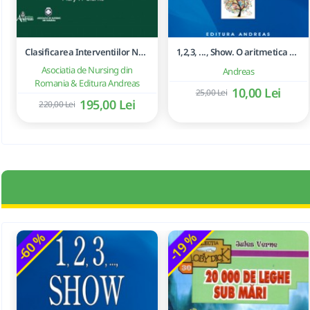
Clasificarea Interventiilor Nursing (NIC)
1,2,3, ..., Show. O aritmetica emotionala, o poezie a matematicii - Ioan Dancila
Asociatia de Nursing din
Andreas
Romania & Editura Andreas
10,00 Lei
25,00 Lei
195,00 Lei
220,00 Lei
-60 %
-19 %