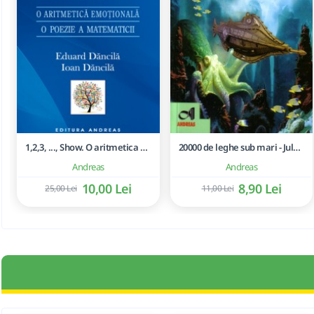
1,2,3, ..., Show. O aritmetica emotionala, o poezie a matematicii - Ioan Dancila
20000 de leghe sub mari - Jules Verne
Andreas
Andreas
10,00 Lei
8,90 Lei
25,00 Lei
11,00 Lei