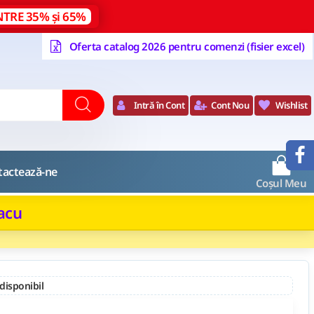
NTRE 35% și 65%
Oferta catalog 2026 pentru comenzi (fisier excel)
Intră în Cont
Cont Nou
Wishlist
0
tactează-ne
Coșul Meu
Racu
 disponibil