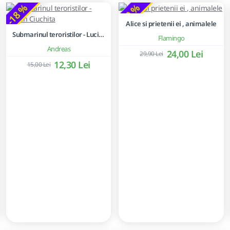
-18 %
-20 %
Alice si prietenii ei , animalele
Submarinul teroristilor - Lucian Ciuchita
Flamingo
Andreas
24,00 Lei
29,90 Lei
12,30 Lei
15,00 Lei