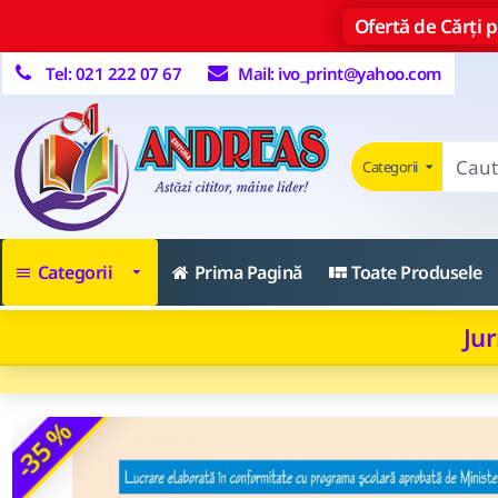
Ofertă de Cărți pe
Tel: 021 222 07 67
Mail: ivo_print@yahoo.com
Categorii
Categorii
Prima Pagină
Toate Produsele
Jur
-35 %