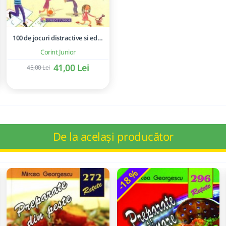
100 de jocuri distractive si educative
Corint Junior
41,00 Lei
45,00 Lei
De la același producător
-18 %