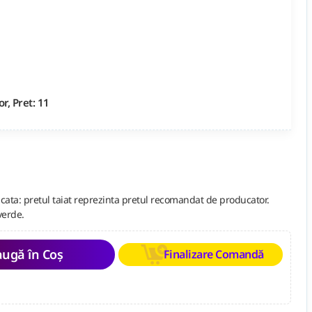
r, Pret: 11
cata: pretul taiat reprezinta pretul recomandat de producator.
verde.
ugă în Coș
Finalizare Comandă