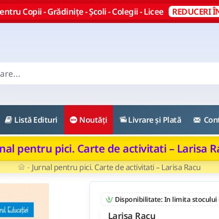
ntru Copii - Grădinițe - Școli - Colegii - Licee
REDUCERI Î
Listă Edituri
Noutăți
Livrare și Plată
Con
nal pentru pici. Carte de activitati – Larisa 
Jurnal pentru pici. Carte de activitati – Larisa Racu
Disponibilitate: In limita stocului
Larisa Racu