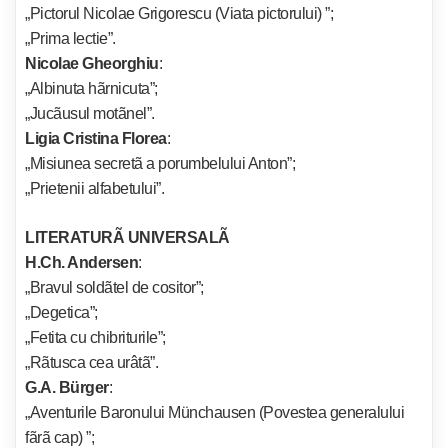
„Pictorul Nicolae Grigorescu (Viata pictorului) ”;
„Prima lectie”.
Nicolae Gheorghiu
:
„Albinuta hãrnicuta”;
„Jucãusul motãnel”.
Ligia Cristina Florea
:
„Misiunea secretã a porumbelului Anton”;
„Prietenii alfabetului”.
LITERATURÃ UNIVERSALÃ
H.Ch. Andersen
:
„Bravul soldãtel de cositor”;
„Degetica”;
„Fetita cu chibriturile”;
„Rãtusca cea urâtã”.
G.A. Bürger
:
„Aventurile Baronului Münchausen (Povestea generalului
fãrã cap) ”;