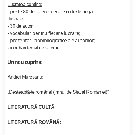
Lucrarea contine:
peste 80 de opere literare
-
cu texte bogat
ilustrate;
- 30 de autori;
vocabular pentru fiecare lucrare
-
;
prezentari biobibliografice ale autorilor
-
;
- întrebari tematice si teme.
Un nou cuprins:
Andrei Muresanu:
„Desteaptã-te române! (Imnul de Stat al României)”;
LITERATURÃ CULTÃ;
LITERATURÃ ROMÂNÃ;