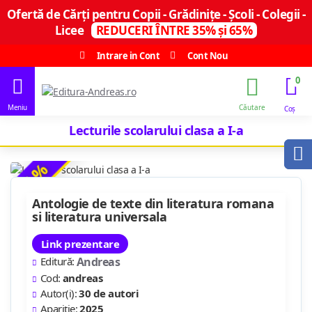
Ofertă de Cărți pentru Copii - Grădinițe - Școli - Colegii -
Licee
REDUCERI ÎNTRE 35% și 65%
Intrare in Cont
Cont Nou
0
Lecturile scolarului clasa a I-a
-35 %
Antologie de texte din literatura romana
si literatura universala
Link prezentare
Editură:
Andreas
Cod:
andreas
Autor(i):
30 de autori
Apariție:
2025