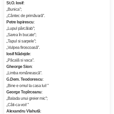
St.O. Iosif
:
„Bunica”;
„Cântec de primãvarã”.
Petre Ispirescu
:
„Lupul pârcãlab”;
„Sarea în bucate”;
„Tapul si sarpele”;
„Vulpea firoscoasã”.
Iosif Nãdejde
:
„Pãcalã si vaca”.
Gheorge Sion
:
„Limba româneascã”.
G.Dem. Teodorescu
:
„Bine e omul la casa lui! ”
George Topîrceanu
:
„Balada unui greier mic”;
„Câti-ca-voi! ”
Alexandru Vlahutã
: