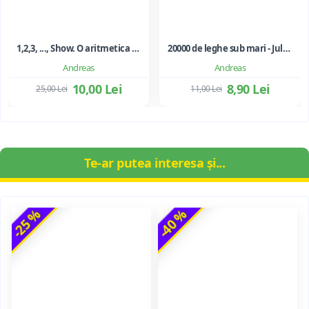
1,2,3, ..., Show. O aritmetica emotionala, o poezie a matematicii - Ioan Dancila
20000 de leghe sub mari - Jules Verne
Andreas
Andreas
10,00 Lei
8,90 Lei
25,00 Lei
11,00 Lei
Te-ar putea interesa și...
-25 %
-40 %