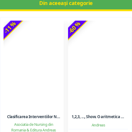
Din aceeași categorie
-11 %
-60 %
Clasificarea Interventiilor Nursing (NIC)
1,2,3, ..., Show. O aritmetica emotionala, o poezie a matematicii - Ioan Dancila
Asociatia de Nursing din
Andreas
Romania & Editura Andreas