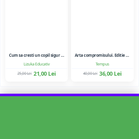
Cum sa cresti un copil sigur de sine ... si sa-i consolidezi autostima
Arta compromisului. Editie ne varietur - Ileana Vulpescu
Lizuka Educativ
Tempus
21,00 Lei
36,00 Lei
25,00 Lei
40,00 Lei