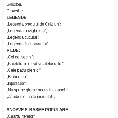
Ghicitori.
Proverbe.
LEGENDE
:
„Legenda bradului de Crãciun”;
„Legenda privighetorii”;
„Legenda cucului”;
„Legenda florii-soarelui”.
PILDE:
„Cei doi vecini”;
„Bãietelul întelept si cãtelusul lui”;
„Cele patru piersici”;
„Blândetea”;
„Injurãtura”;
„Nu spune glume necuviincioase! ”;
„Zâmbeste, nu te încrunta! ”;
SNOAVE SI BASME POPULARE:
„Cearta literelor”;