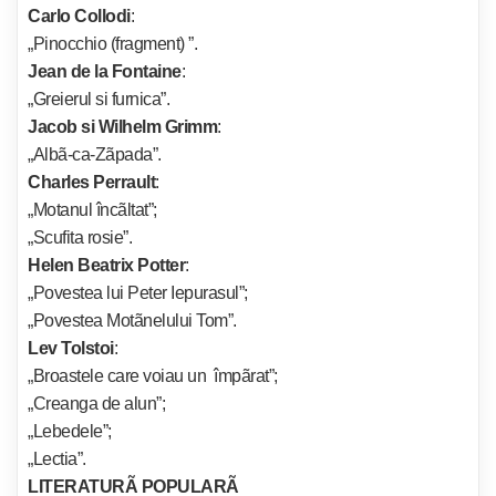
Carlo Collodi
:
„Pinocchio (fragment) ”.
Jean de la Fontaine
:
„Greierul si furnica”.
Jacob si Wilhelm Grimm
:
„Albã-ca-Zãpada”.
Charles Perrault
:
„Motanul încãltat”;
„Scufita rosie”.
Helen Beatrix Potter
:
„Povestea lui Peter Iepurasul”;
„Povestea Motãnelului Tom”.
Lev Tolstoi
:
„Broastele care voiau un împãrat”;
„Creanga de alun”;
„Lebedele”;
„Lectia”.
LITERATURÃ POPULARÃ