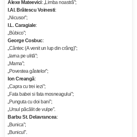
Alexe Mateevici
:
„Limba noastrã”;
I.Al. Brãtescu Voinesti
:
„Nicusor”;
I.L. Caragiale
:
„Bùbico”;
George Cosbuc
:
„Cântec (A venit un lup din crâng)”;
„Iarna pe ulitã”;
„Mama”;
„Povestea gâstelor”;
Ion Creangã
:
„Capra cu trei iezi”;
„Fata babei si fata mosneagului”;
„Punguta cu doi bani”;
„Ursul pãcãlit de vulpe”.
Barbu St. Delavrancea
:
„Bunica”;
„Bunicul”.