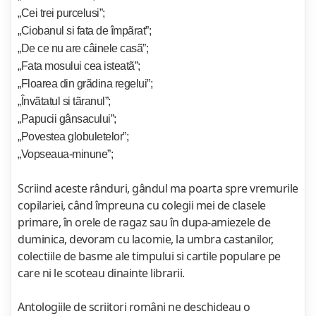
„Cei trei purcelusi”;
„Ciobanul si fata de împãrat”;
„De ce nu are câinele casã”;
„Fata mosului cea isteatã”;
„Floarea din grãdina regelui”;
„Învãtatul si tãranul”;
„Papucii gânsacului”;
„Povestea globuletelor”;
„Vopseaua-minune”;
Scriind aceste rânduri, gândul ma poarta spre vremurile
copilariei, când împreuna cu colegii mei de clasele
primare, în orele de ragaz sau în dupa-amiezele de
duminica, devoram cu lacomie, la umbra castanilor,
colectiile de basme ale timpului si cartile populare pe
care ni le scoteau dinainte librarii.
Antologiile de scriitori români ne deschideau o