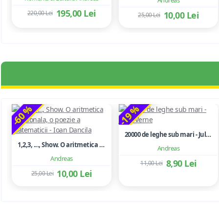
Andreas
195,00 Lei
220,00 Lei
10,00 Lei
25,00 Lei
-60 %
-19 %
20000 de leghe sub mari - Jules Verne
1,2,3, ..., Show. O aritmetica emotionala, o poezie a matematicii - Ioan Dancila
Andreas
Andreas
8,90 Lei
11,00 Lei
10,00 Lei
25,00 Lei