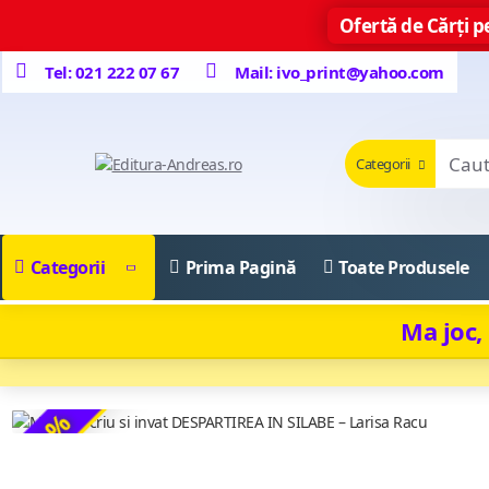
Ofertă de Cărți pe
Tel: 021 222 07 67
Mail: ivo_print@yahoo.com
Categorii
Categorii
Prima Pagină
Toate Produsele
Ma joc,
-35 %