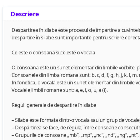
Descriere
Despartirea în silabe este procesul de împartire a cuvintelo
despartire în silabe sunt importante pentru scriere corect
Ce este o consoana si ce este o vocala
O consoana este un sunet elementar din limbile vorbite, pr
Consoanele din limba romana sunt: b, c, d, f, g, h, j, k, l, m, n, p, 
In fonetica, o vocala este un sunet elementar din limbile vo
Vocalele limbii romane sunt: a, e, i, o, u, a (î).
Reguli generale de despartire în silabe
– Silaba este formata dintr-o vocala sau un grup de vocal
– Despartirea se face, de regula, între consoane consecuti
– Grupurile de consoane „mb”, „mp”, „nc”, „nd”, „ng”, „nt”, „