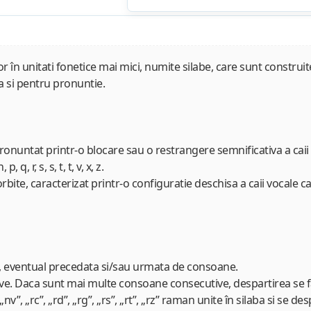
r în unitati fonetice mai mici, numite silabe, care sunt construit
a si pentru pronuntie.
onuntat printr-o blocare sau o restrangere semnificativa a caii 
q, r, s, s, t, t, v, x, z.
rbite, caracterizat printr-o configuratie deschisa a caii vocale c
e, eventual precedata si/sau urmata de consoane.
ve. Daca sunt mai multe consoane consecutive, despartirea se fa
nv”, „rc”, „rd”, „rg”, „rs”, „rt”, „rz” raman unite în silaba si se