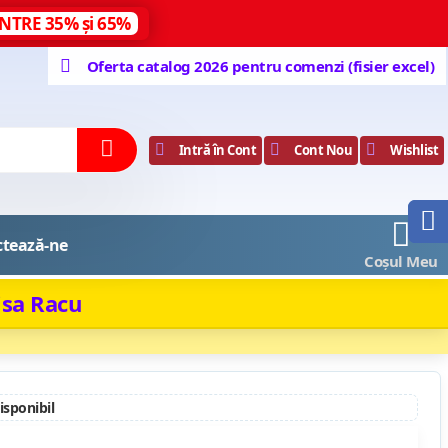
NTRE 35% și 65%
Oferta catalog 2026 pentru comenzi (fisier excel)
Intră în Cont
Cont Nou
Wishlist
0
ctează-ne
Coșul Meu
isa Racu
disponibil