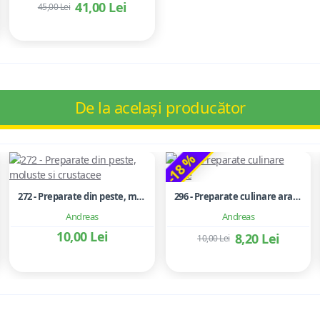
41,00 Lei
45,00 Lei
De la același producător
-18 %
272 - Preparate din peste, moluste si crustacee
296 - Preparate culinare arabe
Andreas
Andreas
10,00 Lei
8,20 Lei
10,00 Lei