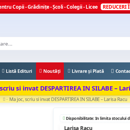
ntru Copii - Grădinițe - Școli - Colegii - Licee
REDUCERI Î
Listă Edituri
Noutăți
Livrare și Plată
Conta
 scriu si invat DESPARTIREA IN SILABE – Lar
Ma joc, scriu si invat DESPARTIREA IN SILABE – Larisa Racu
Disponibilitate: In limita stocului 
Larisa Racu