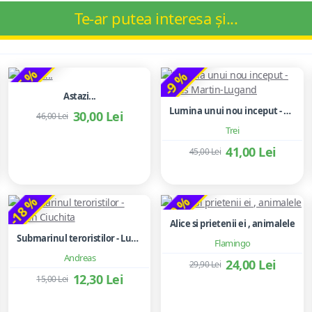
Te-ar putea interesa și...
-35 %
-9 %
Astazi...
Lumina unui nou inceput - Agnès Martin-Lugand
30,00 Lei
46,00 Lei
Trei
41,00 Lei
45,00 Lei
-18 %
-20 %
Alice si prietenii ei , animalele
Submarinul teroristilor - Lucian Ciuchita
Flamingo
Andreas
24,00 Lei
29,90 Lei
12,30 Lei
15,00 Lei