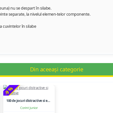
euna) nu se despart în silabe.
uvinte separate, la nivelul elemen-telor componente.
 cuvintelor în silabe
Din aceeași categorie
-9 %
100 de jocuri distractive si educative
Corint Junior