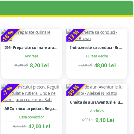
-18 %
-13 %
296 - Preparate culinare arabe
Indrazneste sa conduci - Brene Brown
Andreas
Curtea Veche
8,20 Lei
48,00 Lei
10,00 Lei
55,00 Lei
-35 %
-7 %
Cheita de aur (Aventurile lui Buratino) - Aleksei N.Tolstoi
ABCul micului pieton. Reguli de circulatie rutiera. Unde ne jucam. Jocuri cu zaruri. Sah
Andreas
Casa povestilor
9,10 Lei
14,00 Lei
42,00 Lei
45,00 Lei