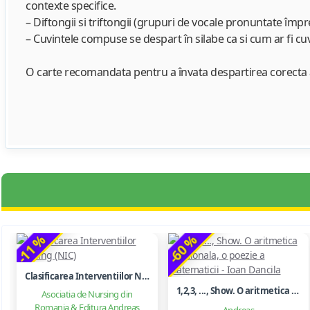
contexte specifice.
– Diftongii si triftongii (grupuri de vocale pronuntate împr
– Cuvintele compuse se despart în silabe ca si cum ar fi c
O carte recomandata pentru a învata despartirea corecta a
-11 %
-60 %
Clasificarea Interventiilor Nursing (NIC)
1,2,3, ..., Show. O aritmetica emotionala, o poezie a matematicii - Ioan Dancila
Asociatia de Nursing din
Romania & Editura Andreas