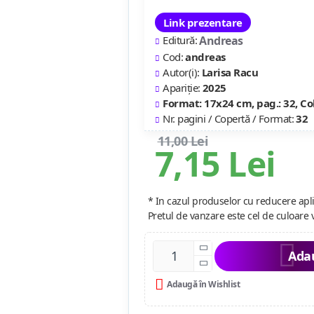
Link prezentare
Editură:
Andreas
Cod:
andreas
Autor(i):
Larisa Racu
Apariție:
2025
Format: 17x24 cm, pag.: 32, Co
Nr. pagini / Copertă / Format:
32
11,00 Lei
7,15 Lei
* In cazul produselor cu reducere apli
Pretul de vanzare este cel de culoare 
Adau
Adaugă în Wishlist