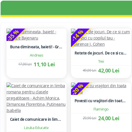
-35 %
-14 %
Buna dimineata, baieti! - Grigore Bajenaru
Retete de jocuri. De ce si cum sa te joci cu copilul tau - Lawrence J. Cohen
Andreas
Trei
11,10 Lei
17,00 Lei
42,00 Lei
49,00 Lei
-20 %
Povesti cu vrajitori din toata lumea
Flamingo
24,00 Lei
29,90 Lei
Caiet de comunicare in limba romana pentru clasele pregatitoare - Achim Monica, Dimancea Florentina, Putineanu Isabella
Lizuka Educativ