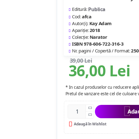
Editură:
Publica
Cod:
afca
Autor(i):
Kay Adam
Apariție:
2018
Colecție:
Narator
ISBN 978-606-722-316-3
Nr. pagini / Copertă / Format:
250
39,00 Lei
36,00 Lei
* In cazul produselor cu reducere apli
Pretul de vanzare este cel de culoare 
Adau
Adaugă în Wishlist