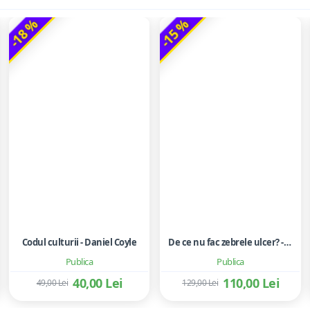
-18 %
-15 %
Codul culturii - Daniel Coyle
De ce nu fac zebrele ulcer? - Robert M. Sapolsky
Publica
Publica
40,00 Lei
110,00 Lei
49,00 Lei
129,00 Lei