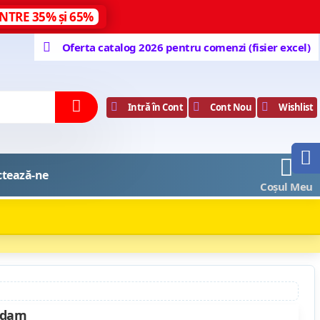
NTRE 35% și 65%
Oferta catalog 2026 pentru comenzi (fisier excel)
Intră în Cont
Cont Nou
Wishlist
0
ctează-ne
Coșul Meu
 Adam