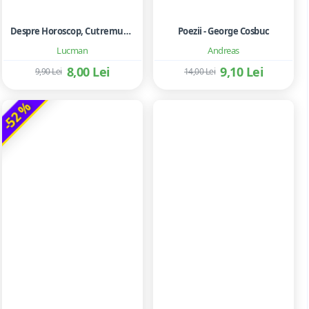
Despre Horoscop, Cutremure Si Ghicirea Viitorului
Poezii - George Cosbuc
Lucman
Andreas
8,00 Lei
9,10 Lei
9,90 Lei
14,00 Lei
-52 %