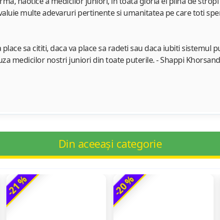
a urma, haotice a medicilor juniori, in toata gloria ei plina de str
valuie multe adevaruri pertinente si umanitatea pe care toti sper
place sa cititi, daca va place sa radeti sau daca iubiti sistemul p
auza medicilor nostri juniori din toate puterile. - Shappi Khorsan
Din aceeași categorie
-21 %
-20 %