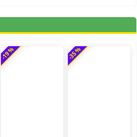
-19 %
-35 %