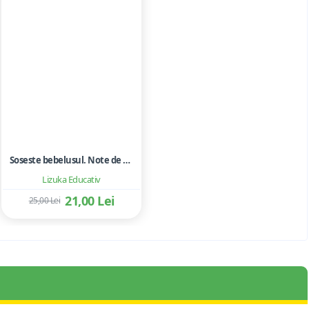
Soseste bebelusul. Note de calatorie pentru femei in camasa de noapte chiar si in timpul zilei
Lizuka Educativ
21,00 Lei
25,00 Lei