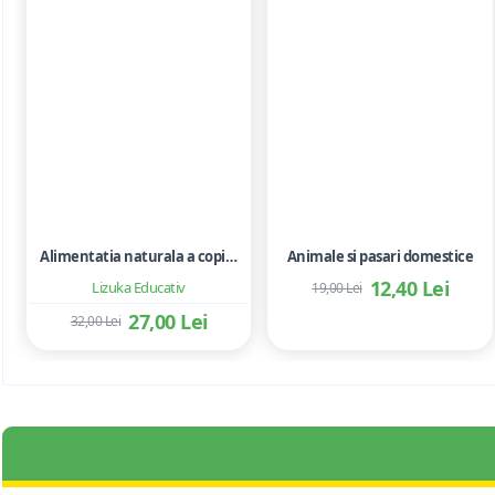
Alimentatia naturala a copilului - Alaptare, intarcare, retete sanatoase
Animale si pasari domestice
12,40 Lei
Lizuka Educativ
19,00 Lei
27,00 Lei
32,00 Lei