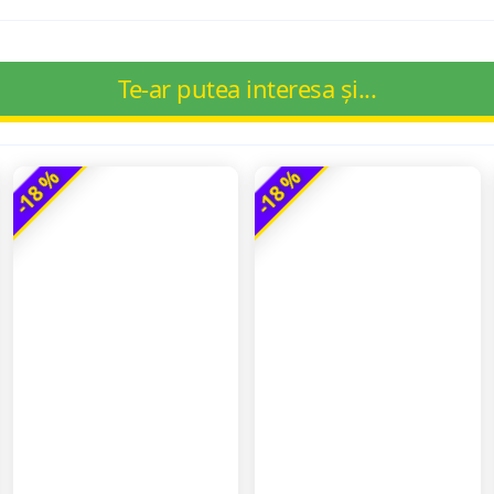
Te-ar putea interesa și...
-18 %
-18 %