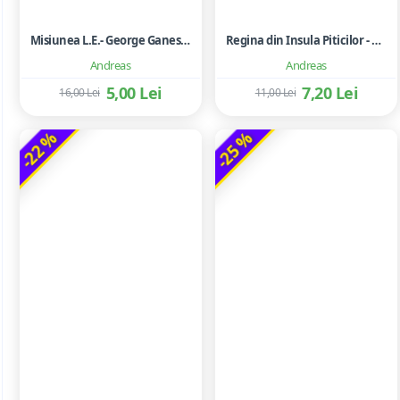
Misiunea L.E.- George Ganescu
Regina din Insula Piticilor - Mos Nae
Andreas
Andreas
5,00 Lei
7,20 Lei
16,00 Lei
11,00 Lei
-22 %
-25 %