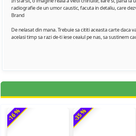
In sfarsit, o imagine reala a vietii chinuite, ilare si, pana l
radiografie de un umor caustic, facuta in detaliu, care dez
Brand
De nelasat din mana. Trebuie sa cititi aceasta carte daca va 
acelasi timp sa razi de-ti iese ceaiul pe nas, sa sustinem c
-16 %
-35 %