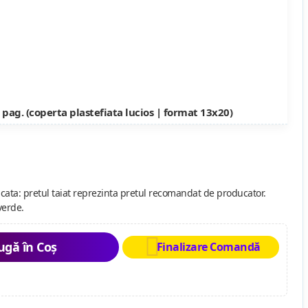
 pag. (coperta plastefiata lucios | format 13x20)
cata: pretul taiat reprezinta pretul recomandat de producator.
verde.
gă în Coș
Finalizare Comandă