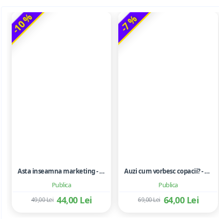
-10 %
-7 %
Asta inseamna marketing - Seth Godin
Auzi cum vorbesc copacii? - Peter Wohlleben
Publica
Publica
44,00 Lei
64,00 Lei
49,00 Lei
69,00 Lei