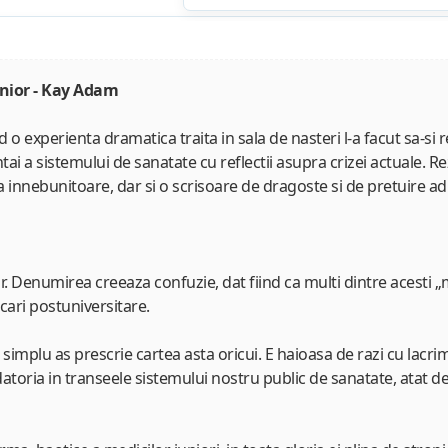
unior - Kay Adam
 experienta dramatica traita in sala de nasteri l-a facut sa-si re
ntai a sistemului de sanatate cu reflectii asupra crizei actuale. R
cratia innebunitoare, dar si o scrisoare de dragoste si de pretuire 
. Denumirea creeaza confuzie, dat fiind ca multi dintre acesti „med
icari postuniversitare.
implu as prescrie cartea asta oricui. E haioasa de razi cu lacrimi,
i datoria in transeele sistemului nostru public de sanatate, atat 