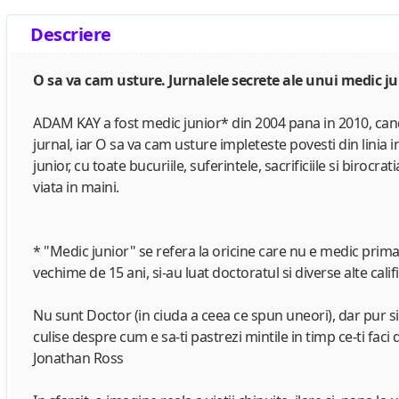
Descriere
O sa va cam usture. Jurnalele secrete ale unui medic j
ADAM KAY a fost medic junior* din 2004 pana in 2010, cand o
jurnal, iar O sa va cam usture impleteste povesti din linia i
junior, cu toate bucuriile, suferintele, sacrificiile si biro
viata in maini.
* "Medic junior" se refera la oricine care nu e medic primar
vechime de 15 ani, si-au luat doctoratul si diverse alte calif
Nu sunt Doctor (in ciuda a ceea ce spun uneori), dar pur si s
culise despre cum e sa-ti pastrezi mintile in timp ce-ti fac
Jonathan Ross