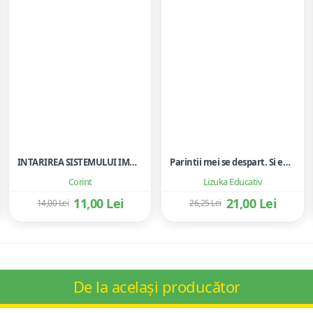
INTARIREA SISTEMULUI IMUNITAR AL COPILULUI
Parintii mei se despart. Si eu? Cum sa avem grija de noi si de copiii nostri in timpul divortului si al despartirii
Corint
Lizuka Educativ
11,00 Lei
21,00 Lei
14,00 Lei
26,25 Lei
De la același producător