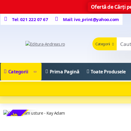
Ofertă de Cărți pe
Tel: 021 222 07 67
Mail: ivo_print@yahoo.com
Categorii
Categorii
Prima Pagină
Toate Produsele
-8 %