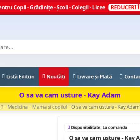
ntru Copii - Grădinițe - Școli - Colegii - Licee
REDUCERI Î
Listă Edituri
Noutăți
Livrare și Plată
Conta
O sa va cam usture - Kay Adam
Medicina
Mama si copilul
O sa va cam usture - Kay Adam
Disponibilitate: La comanda
O sa va cam usture - Kay