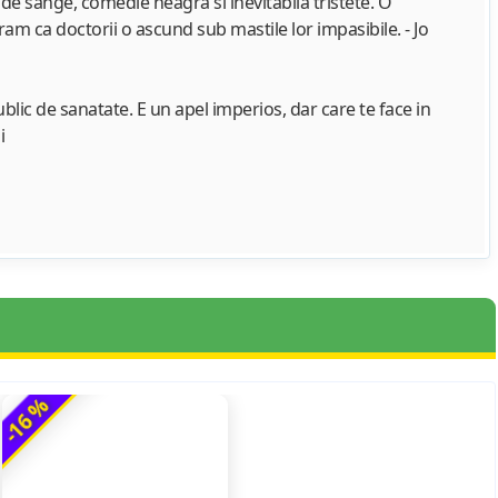
opi de sange, comedie neagra si inevitabila tristete. O
am ca doctorii o ascund sub mastile lor impasibile. - Jo
ublic de sanatate. E un apel imperios, dar care te face in
di
-16 %