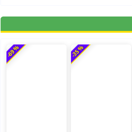
-69 %
-35 %