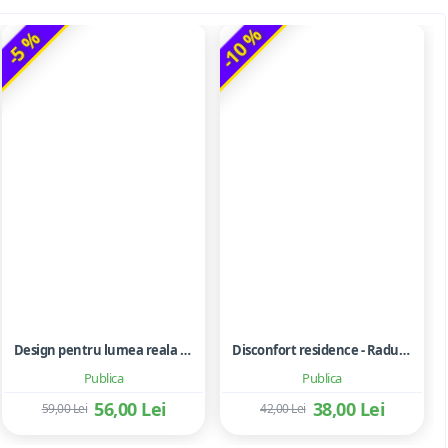
-10 %
-5 %
Design pentru lumea reala - Victor Papanek
Disconfort residence - Radu Negoita
Publica
Publica
56,00 Lei
38,00 Lei
59,00 Lei
42,00 Lei