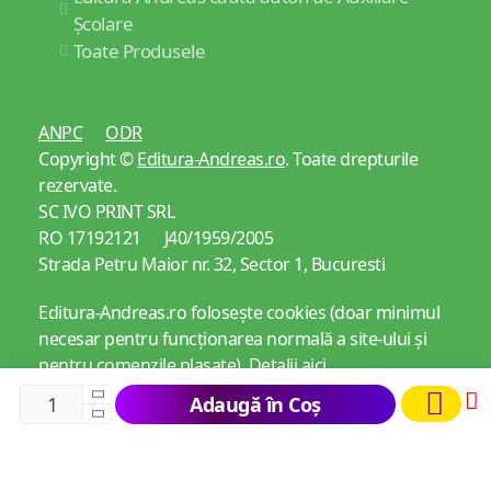
Școlare
Toate Produsele
ANPC
ODR
Copyright ©
Editura-Andreas.ro
. Toate drepturile
rezervate.
SC IVO PRINT SRL
RO 17192121 J40/1959/2005
Strada Petru Maior nr. 32, Sector 1, Bucuresti
Editura-Andreas.ro folosește cookies (doar minimul
necesar pentru funcționarea normală a site-ului și
pentru comenzile plasate).
Detalii aici
Adaugă în Coș