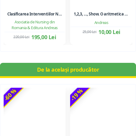
Clasificarea Interventiilor Nursing (NIC)
1,2,3, ..., Show. O aritmetica emotionala, o poezie a matematicii - Ioan Dancila
Asociatia de Nursing din
Andreas
Romania & Editura Andreas
10,00 Lei
25,00 Lei
195,00 Lei
220,00 Lei
De la același producător
-60 %
-19 %