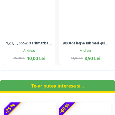
1,2,3, ..., Show. O aritmetica emotionala, o poezie a matematicii - Ioan Dancila
20000 de leghe sub mari - Jules Verne
Andreas
Andreas
10,00 Lei
8,90 Lei
25,00 Lei
11,00 Lei
Te-ar putea interesa și...
-25 %
-40 %