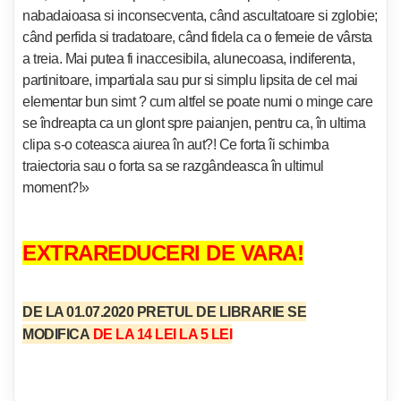
nabadaioasa si inconsecventa, când ascultatoare si zglobie;
când perfida si tradatoare, când fidela ca o femeie de vârsta
a treia. Mai putea fi inaccesibila, alunecoasa, indiferenta,
partinitoare, impartiala sau pur si simplu lipsita de cel mai
elementar bun simt ? cum altfel se poate numi o minge care
se îndreapta ca un glont spre paianjen, pentru ca, în ultima
clipa s-o coteasca aiurea în aut?! Ce forta îi schimba
traiectoria sau o forta sa se razgândeasca în ultimul
moment?!»
EXTRAREDUCERI DE VARA!
DE LA 01.07.2020
PRETUL DE LIBRARIE SE
MODIFICA
DE LA 14 LEI LA 5 LEI