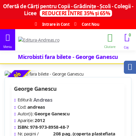
Ofertă de Cărți pentru Copii - Grădinițe - Școli - Colegii -
Licee
REDUCERI ÎNTRE 35% și 65%
Intrare in Cont
Cont Nou
0
Microbisti fara bilete - George Ganescu
-64 %
George Ganescu
Editură:
Andreas
Cod:
andreas
Autor(i):
George Ganescu
Apariție:
2012
ISBN: 978-973-8958-48-7
Nr. pagini /
208 pag. (coperta plastefiata