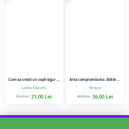
Cum sa cresti un copil sigur de sine ... si sa-i consolidezi autostima
Arta compromisului. Editie ne varietur - Ileana Vulpescu
Lizuka Educativ
Tempus
21,00 Lei
36,00 Lei
25,00 Lei
40,00 Lei