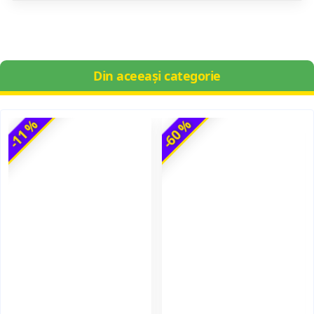
Din aceeași categorie
-11 %
-60 %