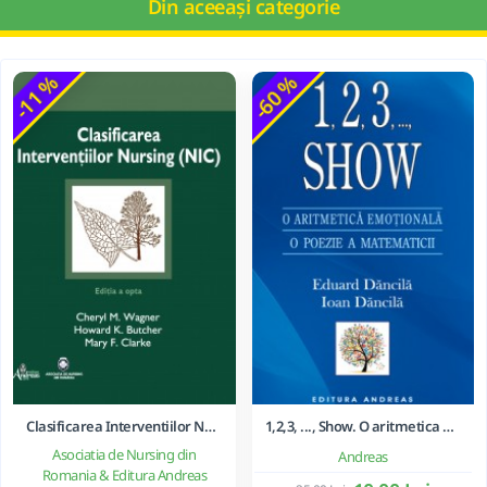
Din aceeași categorie
-11 %
-60 %
Clasificarea Interventiilor Nursing (NIC)
1,2,3, ..., Show. O aritmetica emotionala, o poezie a matematicii - Ioan Dancila
Asociatia de Nursing din
Andreas
Romania & Editura Andreas