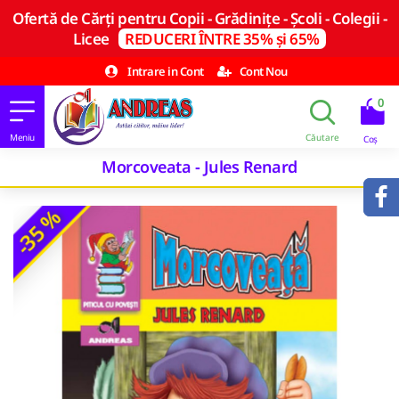
Ofertă de Cărți pentru Copii - Grădinițe - Școli - Colegii -
Licee
REDUCERI ÎNTRE 35% și 65%
Intrare in Cont
Cont Nou
0
Morcoveata - Jules Renard
-35 %