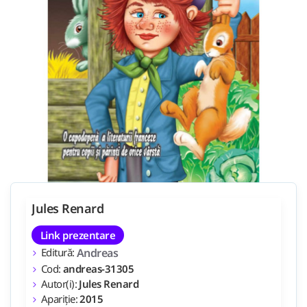
Jules Renard
Link prezentare
Editură:
Andreas
Cod:
andreas-31305
Autor(i):
Jules Renard
Apariție:
2015