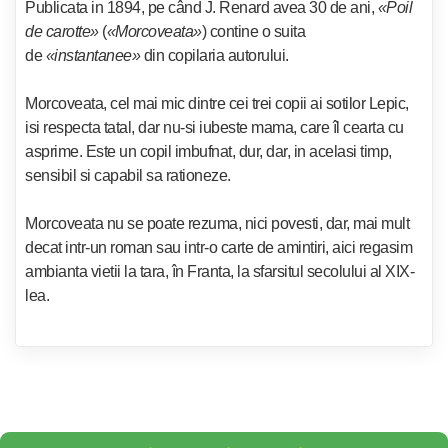
Publicata in 1894, pe când
J. Renard
avea 30 de ani,
«Poil
de carotte»
(
«Morcoveata»
) contine o suita
de
«instantanee»
din copilaria autorului.
Morcoveata
, cel mai mic dintre cei trei copii ai sotilor Lepic,
isi respecta tatal, dar nu-si iubeste mama, care îl cearta cu
asprime. Este un copil imbufnat, dur, dar, in acelasi timp,
sensibil si capabil sa rationeze.
Morcoveata
nu se poate rezuma, nici povesti, dar, mai mult
decat intr-un roman sau intr-o carte de amintiri, aici regasim
ambianta vietii la tara, în Franta, la sfarsitul secolului al XIX-
lea.