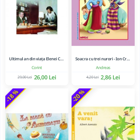
Ultimul an din viața Elenei Ceaușescu - LAVINIA BETEA
Soacra cu trei nurori - Ion Creanga
Corint
Andreas
26,00 Lei
2,86 Lei
29,00 Lei
4,20 Lei
-18 %
-20 %