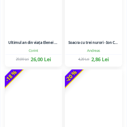
Ultimul an din viața Elenei Ceaușescu - LAVINIA BETEA
Soacra cu trei nurori - Ion Creanga
Corint
Andreas
26,00 Lei
2,86 Lei
29,00 Lei
4,20 Lei
-18 %
-20 %