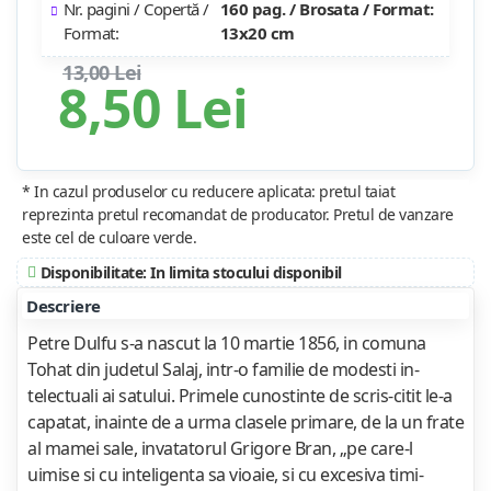
Nr. pagini / Copertă /
160 pag. / Brosata / Format:
Format:
13x20 cm
13,00 Lei
8,50 Lei
* In cazul produselor cu reducere aplicata: pretul taiat
reprezinta pretul recomandat de producator. Pretul de vanzare
este cel de culoare verde.
Disponibilitate: In limita stocului disponibil
Descriere
Petre Dulfu s-a nascut la 10 martie 1856, in comuna
Tohat din judetul Salaj, intr-o familie de modesti in­
telectuali ai satului. Primele cunostinte de scris-citit le-a
capatat, inainte de a urma clasele primare, de la un frate
al mamei sale, invatatorul Grigore Bran, „pe care-l
uimise si cu inteligenta sa vioaie, si cu excesiva ti­mi­