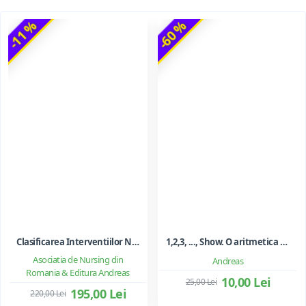
-11 %
-60 %
Clasificarea Interventiilor Nursing (NIC)
1,2,3, ..., Show. O aritmetica emotionala, o poezie a matematicii - Ioan Dancila
Asociatia de Nursing din
Andreas
Romania & Editura Andreas
10,00 Lei
25,00 Lei
195,00 Lei
220,00 Lei