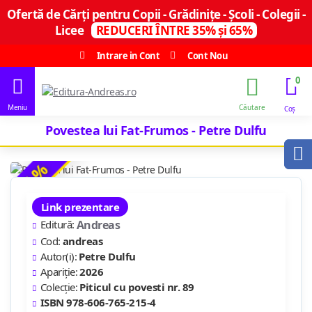
Ofertă de Cărți pentru Copii - Grădinițe - Școli - Colegii -
Licee
REDUCERI ÎNTRE 35% și 65%
Intrare in Cont
Cont Nou
0
Povestea lui Fat-Frumos - Petre Dulfu
-35 %
Link prezentare
Editură:
Andreas
Cod:
andreas
Autor(i):
Petre Dulfu
Apariție:
2026
Colecție:
Piticul cu povesti nr. 89
ISBN 978-606-765-215-4