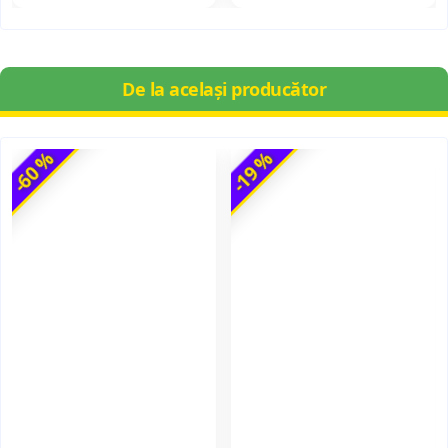
De la același producător
-60 %
-19 %