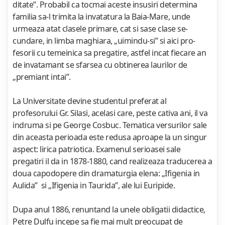
ditate”. Probabil ca tocmai aceste insusiri determina
familia sa-l trimita la invatatura la Baia-Mare, unde
urmeaza atat clasele primare, cat si sase clase se­
cundare, in limba maghiara, „uimindu-si” si aici pro­
fesorii cu temeinica sa pregatire, astfel incat fiecare an
de invatamant se sfarsea cu obtinerea laurilor de
„premiant intai”.
La Universitate devine studentul preferat al
profesorului Gr. Silasi, acelasi care, peste cativa ani, il va
indruma si pe George Cosbuc. Tematica versurilor sale
din aceasta perioada este redusa aproape la un singur
aspect: lirica patriotica. Examenul serioasei sale
pregatiri il da in 1878-1880, cand realizeaza traducerea a
doua capodopere din dramaturgia elena: „Ifigenia in
Aulida” si „Ifigenia in Taurida”, ale lui Euripide.
Dupa anul 1886, renuntand la unele obligatii didactice,
Petre Dulfu incepe sa fie mai mult preocupat de