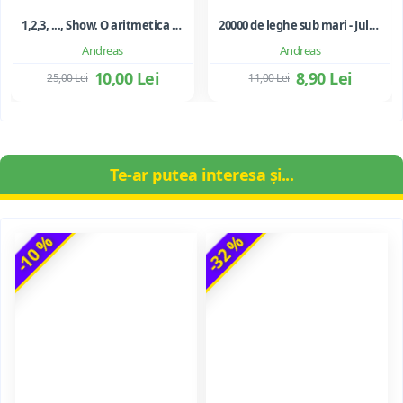
1,2,3, ..., Show. O aritmetica emotionala, o poezie a matematicii - Ioan Dancila
20000 de leghe sub mari - Jules Verne
Andreas
Andreas
10,00 Lei
8,90 Lei
25,00 Lei
11,00 Lei
Te-ar putea interesa și...
-10 %
-32 %