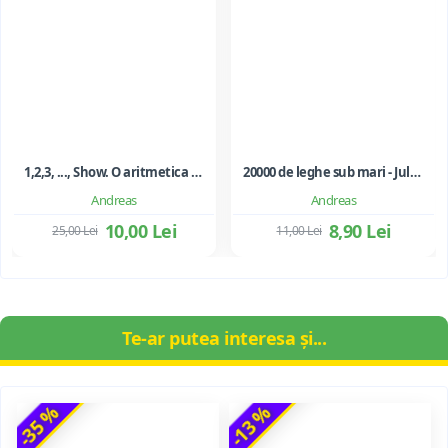
1,2,3, ..., Show. O aritmetica emotionala, o poezie a matematicii - Ioan Dancila
20000 de leghe sub mari - Jules Verne
Andreas
Andreas
10,00 Lei
8,90 Lei
25,00 Lei
11,00 Lei
Te-ar putea interesa și...
-35 %
-13 %