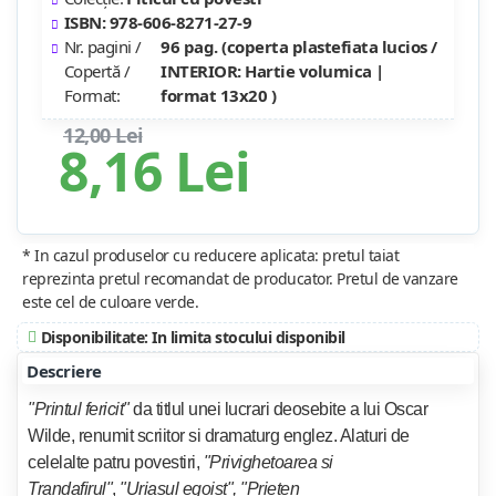
ISBN: 978-606-8271-27-9
Nr. pagini /
96 pag. (coperta plastefiata lucios /
Copertă /
INTERIOR: Hartie volumica |
Format:
format 13x20 )
12,00 Lei
8,16 Lei
* In cazul produselor cu reducere aplicata: pretul taiat
reprezinta pretul recomandat de producator. Pretul de vanzare
este cel de culoare verde.
Disponibilitate: In limita stocului disponibil
Descriere
"Printul fericit"
da titlul unei lucrari deosebite a lui
Oscar
Wilde
, renumit scriitor si dramaturg englez. Alaturi de
celelalte patru povestiri,
"Privighetoarea si
Trandafirul"
,
"Uriasul egoist", "Prieten