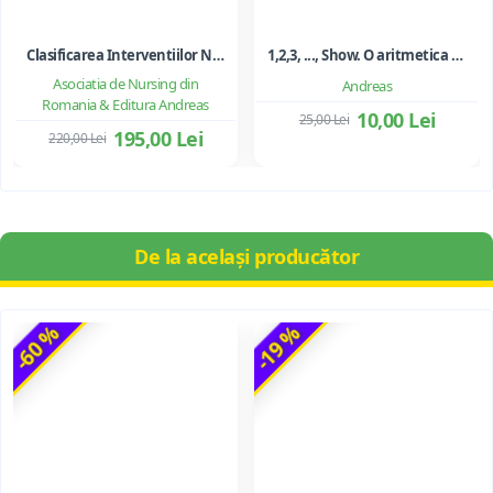
Clasificarea Interventiilor Nursing (NIC)
1,2,3, ..., Show. O aritmetica emotionala, o poezie a matematicii - Ioan Dancila
Asociatia de Nursing din
Andreas
Romania & Editura Andreas
10,00 Lei
25,00 Lei
195,00 Lei
220,00 Lei
De la același producător
-60 %
-19 %