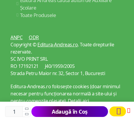
Editura Andreas caută autori de Auxiliare
Școlare
Toate Produsele
ANPC
ODR
Copyright ©
Editura-Andreas.ro
. Toate drepturile
rezervate.
SC IVO PRINT SRL
RO 17192121 J40/1959/2005
Strada Petru Maior nr. 32, Sector 1, Bucuresti
Editura-Andreas.ro folosește cookies (doar minimul
necesar pentru funcționarea normală a site-ului și
pentru comenzile plasate).
Detalii aici
Adaugă în Coș