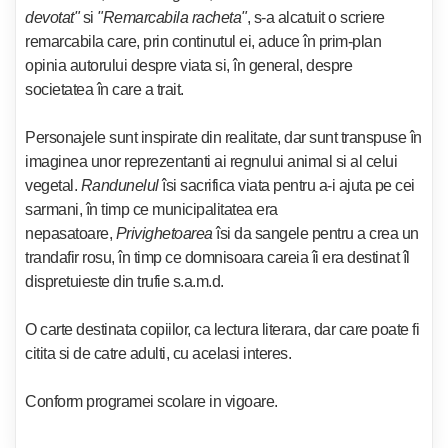
devotat"
si
"Remarcabila racheta"
, s-a alcatuit o scriere
remarcabila care, prin continutul ei, aduce în prim-plan
opinia autorului despre viata si, în general, despre
societatea în care a trait.
Personajele sunt inspirate din realitate, dar sunt transpuse în
imaginea unor reprezentanti ai regnului animal si al celui
vegetal.
Randunelul
îsi sacrifica viata pentru a-i ajuta pe cei
sarmani, în timp ce municipalitatea era
nepasatoare,
Privighetoarea
îsi da sangele pentru a crea un
trandafir rosu, în timp ce domnisoara careia îi era destinat îl
dispretuieste din trufie s.a.m.d.
O carte destinata copiilor, ca lectura literara, dar care poate fi
citita si de catre adulti, cu acelasi interes.
Conform programei scolare in vigoare.