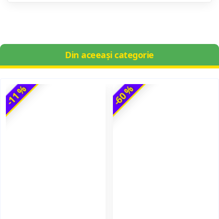
Din aceeași categorie
-11 %
-60 %