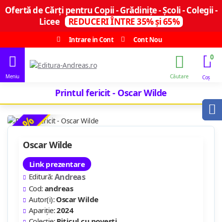
Ofertă de Cărți pentru Copii - Grădinițe - Școli - Colegii -
Licee
REDUCERI ÎNTRE 35% și 65%
Intrare in Cont
Cont Nou
0
Printul fericit - Oscar Wilde
-32 %
Oscar Wilde
Link prezentare
Editură:
Andreas
Cod:
andreas
Autor(i):
Oscar Wilde
Apariție:
2024
Colecție:
Piticul cu povesti