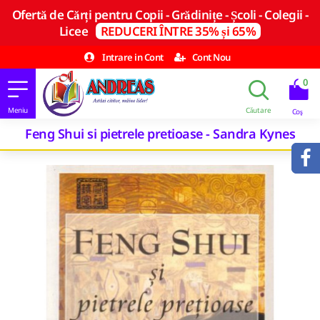
Ofertă de Cărți pentru Copii - Grădinițe - Școli - Colegii -
Licee
REDUCERI ÎNTRE 35% și 65%
Intrare in Cont
Cont Nou
0
Feng Shui si pietrele pretioase - Sandra Kynes