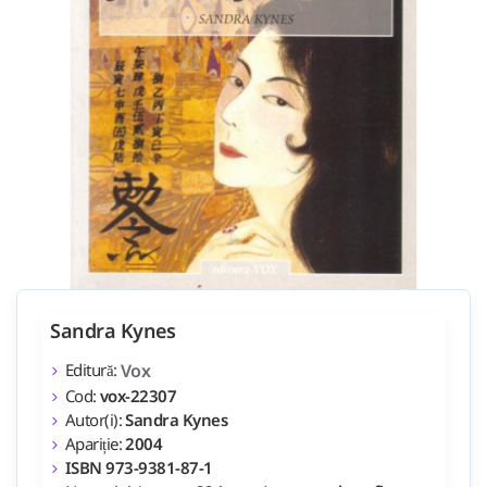
Sandra Kynes
Editură:
Vox
Cod:
vox-22307
Autor(i):
Sandra Kynes
Apariție:
2004
ISBN 973-9381-87-1