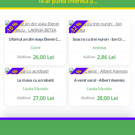
Te-ar putea interesa și...
-10 %
-32 %
Ultimul an din viața Elenei Ceaușescu - LAVINIA BETEA
Soacra cu trei nurori - Ion Creanga
Corint
Andreas
26,00 Lei
2,86 Lei
29,00 Lei
4,20 Lei
-18 %
-20 %
La masa cu acrobatii
A venit vara! - Albert Asensio
Lizuka Educativ
Lizuka Educativ
27,00 Lei
28,00 Lei
33,00 Lei
35,00 Lei