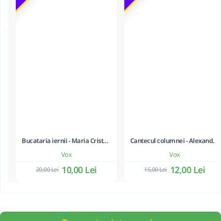
10,00 Lei
13,00 Lei
De la același producător
-50 %
-20 %
Bucataria iernii - Maria Cristea Soimu; Adriana Trandafir
Cantecul columnei - Alexandru Mitru - coperta cu carton subtire
Vox
Vox
10,00 Lei
20,00 Lei
12,00 Lei
15,00 Lei