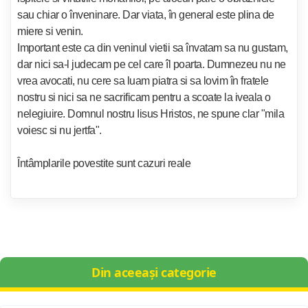
sau chiar o înveninare. Dar viata, în general este plina de
miere si venin.
Important este ca din veninul vietii sa învatam sa nu gustam,
dar nici sa-l judecam pe cel care îl poarta. Dumnezeu nu ne
vrea avocati, nu cere sa luam piatra si sa lovim în fratele
nostru si nici sa ne sacrificam pentru a scoate la iveala o
nelegiuire. Domnul nostru Iisus Hristos, ne spune clar "mila
voiesc si nu jertfa".
Întâmplarile povestite sunt cazuri reale
Din aceeași categorie