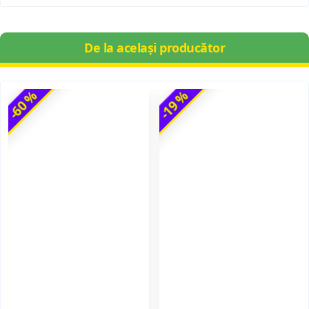
De la același producător
-60 %
-19 %