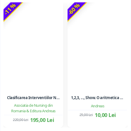
-11 %
-60 %
Clasificarea Interventiilor Nursing (NIC)
1,2,3, ..., Show. O aritmetica emotionala, o poezie a matematicii - Ioan Dancila
Asociatia de Nursing din
Andreas
Romania & Editura Andreas
10,00 Lei
25,00 Lei
195,00 Lei
220,00 Lei