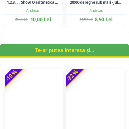
1,2,3, ..., Show. O aritmetica emotionala, o poezie a matematicii - Ioan Dancila
20000 de leghe sub mari - Jules Verne
Andreas
Andreas
10,00 Lei
8,90 Lei
25,00 Lei
11,00 Lei
Te-ar putea interesa și...
-10 %
-32 %