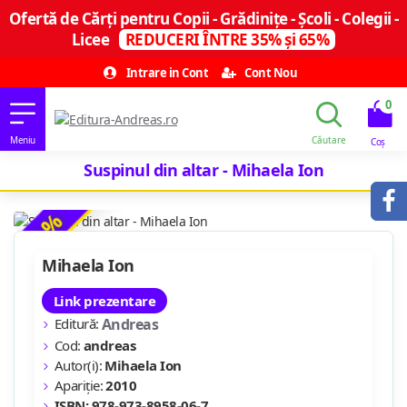
Ofertă de Cărți pentru Copii - Grădinițe - Școli - Colegii -
Licee
REDUCERI ÎNTRE 35% și 65%
Intrare in Cont
Cont Nou
0
Suspinul din altar - Mihaela Ion
-18 %
Mihaela Ion
Link prezentare
Editură:
Andreas
Cod:
andreas
Autor(i):
Mihaela Ion
Apariție:
2010
ISBN: 978-973-8958-06-7