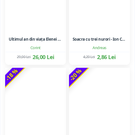
Ultimul an din viața Elenei Ceaușescu - LAVINIA BETEA
Soacra cu trei nurori - Ion Creanga
Corint
Andreas
26,00 Lei
2,86 Lei
29,00 Lei
4,20 Lei
-18 %
-20 %