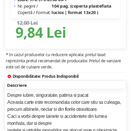
Nr. pagini /
104 pag. (coperta plastefiata
Copertă / Format:
lucios | format 13x20 )
12,00 Lei
9,84 Lei
* In cazul produselor cu reducere aplicata: pretul taiat
reprezinta pretul recomandat de producator. Pretul de vanzare
este cel de culoare verde.
Disponibilitate: Produs Indisponibil
Descriere
Despre iubire, singuratate, patima si pacat
Aceasta carte este recomandata celor care stiu sa culeaga,
precum albinele, nectar si din florile otravitoare.
Caci a vorbi despre tainele si accidentele din lumea
monhala, dar si despre
ispitele si virtutiile monahilor, pe alocuri pare o obraznicie