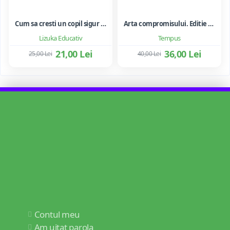
Cum sa cresti un copil sigur de sine ... si sa-i consolidezi autostima
Arta compromisului. Editie ne varietur - Ileana Vulpescu
Lizuka Educativ
Tempus
21,00 Lei
36,00 Lei
25,00 Lei
40,00 Lei
Contul meu
Am uitat parola