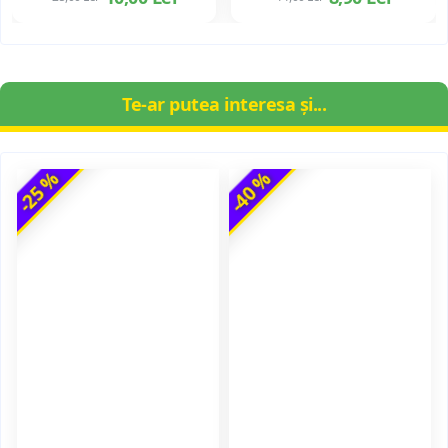
Te-ar putea interesa și...
-25 %
-40 %