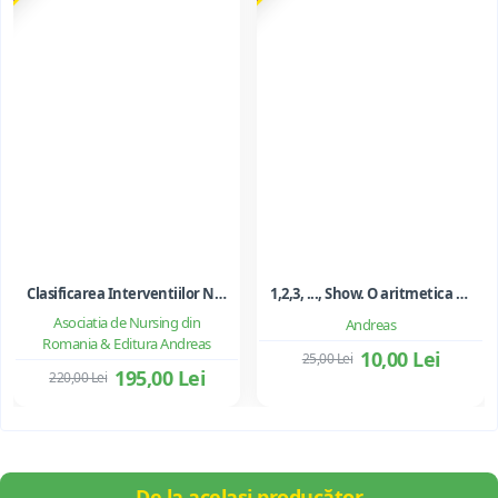
Clasificarea Interventiilor Nursing (NIC)
1,2,3, ..., Show. O aritmetica emotionala, o poezie a matematicii - Ioan Dancila
Asociatia de Nursing din
Andreas
Romania & Editura Andreas
10,00 Lei
25,00 Lei
195,00 Lei
220,00 Lei
De la același producător