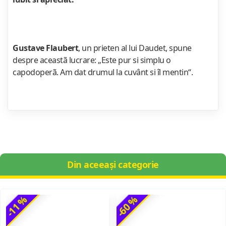
Gustave Flaubert
, un prieten al lui Daudet, spune
despre aceastã lucrare: „Este pur si simplu o
capodoperã. Am dat drumul la cuvânt si îl mentin“.
Din aceeași categorie
-11 %
-60 %