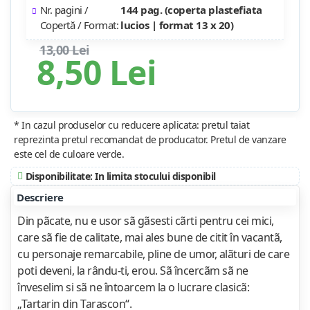
Nr. pagini /
144 pag. (coperta plastefiata
Copertă / Format:
lucios | format 13 x 20)
13,00 Lei
8,50 Lei
* In cazul produselor cu reducere aplicata: pretul taiat
reprezinta pretul recomandat de producator. Pretul de vanzare
este cel de culoare verde.
Disponibilitate: In limita stocului disponibil
Descriere
Din pãcate, nu e usor sã gãsesti cãrti pentru cei mici,
care sã fie de calitate, mai ales bune de citit în vacantã,
cu personaje remarcabile, pline de umor, alãturi de care
poti deveni, la rându-ti, erou. Sã încercãm sã ne
înveselim si sã ne întoarcem la o lucrare clasicã:
„Tartarin din Tarascon“.