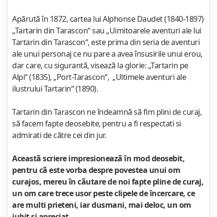
Apãrutã în 1872, cartea lui Alphonse Daudet (1840-1897)
„Tartarin din Tarascon“ sau „Uimitoarele aventuri ale lui
Tartarin din Tarascon“, este prima din seria de aventuri
ale unui personaj ce nu pare a avea însusirile unui erou,
dar care, cu sigurantã, viseazã la glorie: „Tartarin pe
Alpi“ (1835), „Port-Tarascon“, „Ultimele aventuri ale
ilustrului Tartarin“ (1890).
Tartarin din Tarascon ne îndeamnã sã fim plini de curaj,
sã facem fapte deosebite, pentru a fi respectati si
admirati de cãtre cei din jur.
Aceastã scriere impresioneazã în mod deosebit,
pentru cã este vorba despre povestea unui om
curajos, mereu în cãutare de noi fapte pline de curaj,
un om care trece usor peste clipele de încercare, ce
are multi prieteni, iar dusmani, mai deloc, un om
iubit si apreciat.