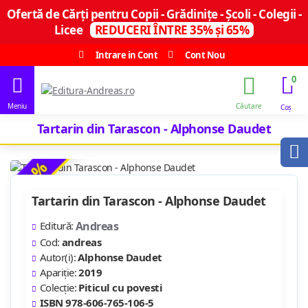
Ofertă de Cărți pentru Copii - Grădinițe - Școli - Colegii -
Licee
REDUCERI ÎNTRE 35% și 65%
Intrare in Cont
Cont Nou
0
Tartarin din Tarascon - Alphonse Daudet
-35 %
Tartarin din Tarascon - Alphonse Daudet
Editură:
Andreas
Cod:
andreas
Autor(i):
Alphonse Daudet
Apariție:
2019
Colecție:
Piticul cu povesti
ISBN 978-606-765-106-5