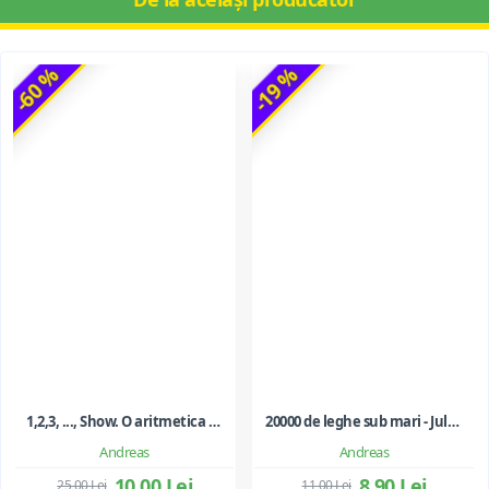
-60 %
-19 %
1,2,3, ..., Show. O aritmetica emotionala, o poezie a matematicii - Ioan Dancila
20000 de leghe sub mari - Jules Verne
Andreas
Andreas
10,00 Lei
8,90 Lei
25,00 Lei
11,00 Lei