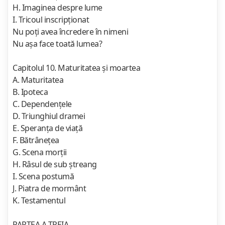
H. Imaginea despre lume
I. Tricoul inscripţionat
Nu poţi avea încredere în nimeni
Nu aşa face toată lumea?
Capitolul 10. Maturitatea şi moartea
A. Maturitatea
B. Ipoteca
C. Dependenţele
D. Triunghiul dramei
E. Speranţa de viaţă
F. Bătrâneţea
G. Scena morţii
H. Râsul de sub ştreang
I. Scena postumă
J. Piatra de mormânt
K. Testamentul
PARTEA A TREIA