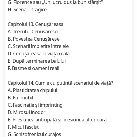
G. Florence sau „Un lucru dus la bun sfârşit"
H. Scenarii tragice
Capitolul 13. Cenuşăreasa
A. Trecutul Cenuşăresei
B. Povestea Cenuşăresei
C. Scenarii împletite între ele
D. Cenuşăreasa în viaţa reală
E. După terminarea balului
F. Basme şi oameni reali
Capitolul 14. Cum e cu putinţă scenariul de viaţă?
A. Plasticitatea chipului
B. Eul mobil
C. Fascinaţie şi imprinting
D. Mirosul inodor
E. Presiunea anticipată şi presiunea ulterioară
F. Micul fascist
G. Schizofrenicul curajos