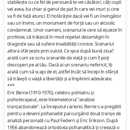
stabileşte cu ce fel de persoană te vei căsători, câţi copii
vei avea, ba chiar şi genul de pat în care vei muri şi cine
va fi de faţă atunci. El hotărăşte dacă vei fi un învingător
sau un învins, un monument de forţă sau un alcoolic
condamnat. Unor oameni, scenariul le cere să eşueze în
profesie, să trăiască în mod repetat dezamăgiri în
dragoste sau să sufere invalidităţi cronice. Scenariul
altora sfârşeşte prin suicid. Ce spui după bună ziua?
arată cum se scriu scenariile de viaţă şi cum îl poţi
descoperi pe al tău. Dacă ai un scenariu nefericit, îţi
arată cum să scapi de el, astfel încât să începi în sfârşit
să trăieşti o viaţă a libertăţii şi a împlinirii adevărate.
***
Eric Berne (1910-1970), celebru psihiatru şi
psihoterapeut, este întemeietorul "analizei
tranzacţionale". La începutul carierei, Berne s-a pregătit
pentru a deveni psihanalist parcurgând două tranşe de
analiză personală cu Paul Federn şi Eric Erikson. După
1956 abandonează ortodoxia psihanalitică şi creează o