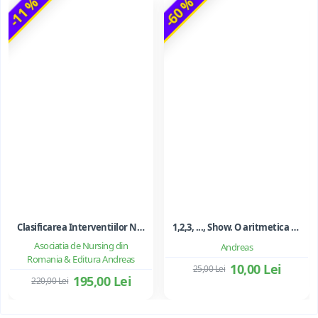
-11 %
-60 %
Clasificarea Interventiilor Nursing (NIC)
1,2,3, ..., Show. O aritmetica emotionala, o poezie a matematicii - Ioan Dancila
Asociatia de Nursing din
Andreas
Romania & Editura Andreas
10,00 Lei
25,00 Lei
195,00 Lei
220,00 Lei