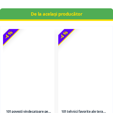
De la același producător
-4 %
-4 %
101 povesti vindecatoare pentru copii si adolescenti. Folosirea metaforelor in terapie
101 tehnici favorite ale terapiei prin joc