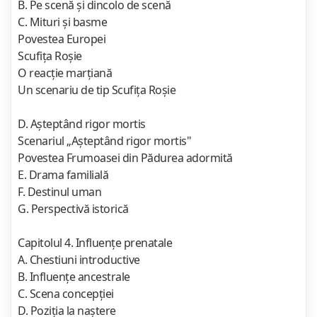
B. Pe scenă şi dincolo de scenă
C. Mituri şi basme
Povestea Europei
Scufiţa Roşie
O reacţie marţiană
Un scenariu de tip Scufiţa Roşie
D. Aşteptând rigor mortis
Scenariul „Aşteptând rigor mortis"
Povestea Frumoasei din Pădurea adormită
E. Drama familială
F. Destinul uman
G. Perspectivă istorică
Capitolul 4. Influenţe prenatale
A. Chestiuni introductive
B. Influenţe ancestrale
C. Scena concepţiei
D. Poziţia la naştere