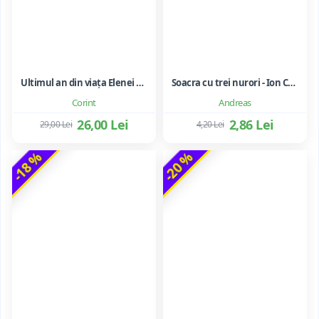
Ultimul an din viața Elenei Ceaușescu - LAVINIA BETEA
Soacra cu trei nurori - Ion Creanga
Corint
Andreas
26,00 Lei
2,86 Lei
29,00 Lei
4,20 Lei
-18 %
-20 %