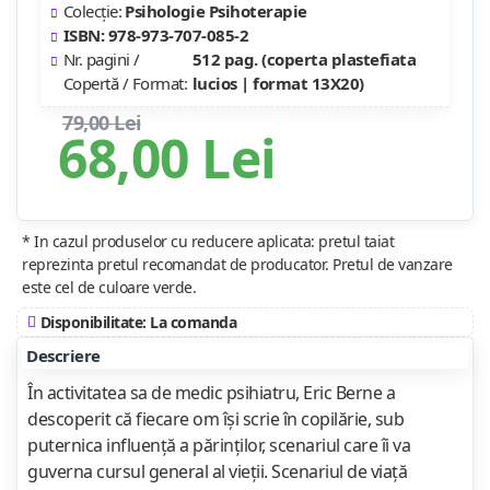
Colecție:
Psihologie Psihoterapie
ISBN: 978-973-707-085-2
Nr. pagini /
512 pag. (coperta plastefiata
Copertă / Format:
lucios | format 13X20)
79,00 Lei
68,00 Lei
* In cazul produselor cu reducere aplicata: pretul taiat
reprezinta pretul recomandat de producator. Pretul de vanzare
este cel de culoare verde.
Disponibilitate: La comanda
Descriere
În activitatea sa de medic psihiatru, Eric Berne a
descoperit că fiecare om îşi scrie în copilărie, sub
puternica influenţă a părinţilor, scenariul care îi va
guverna cursul general al vieţii. Scenariul de viaţă