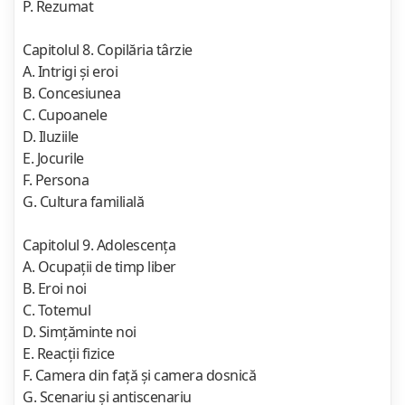
P. Rezumat
Capitolul 8. Copilăria târzie
A. Intrigi şi eroi
B. Concesiunea
C. Cupoanele
D. Iluziile
E. Jocurile
F. Persona
G. Cultura familială
Capitolul 9. Adolescenţa
A. Ocupaţii de timp liber
B. Eroi noi
C. Totemul
D. Simţăminte noi
E. Reacţii fizice
F. Camera din faţă şi camera dosnică
G. Scenariu şi antiscenariu