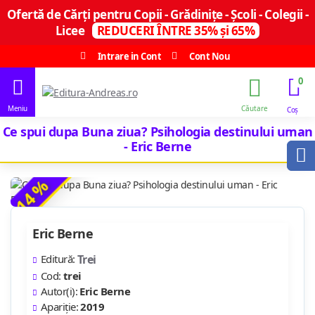
Ofertă de Cărți pentru Copii - Grădinițe - Școli - Colegii -
Licee
REDUCERI ÎNTRE 35% și 65%
Intrare in Cont
Cont Nou
0
Ce spui dupa Buna ziua? Psihologia destinului uman
- Eric Berne
-14 %
Eric Berne
Editură:
Trei
Cod:
trei
Autor(i):
Eric Berne
Apariție:
2019