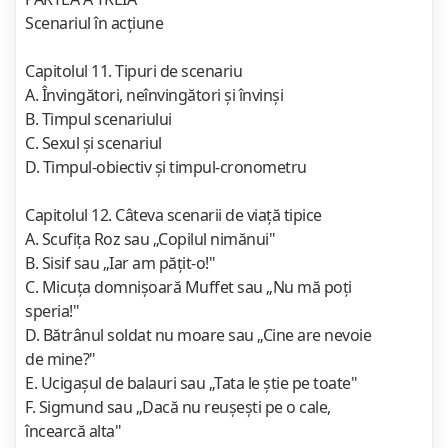
Scenariul în acţiune
Capitolul 11. Tipuri de scenariu
A. Învingători, neînvingători şi învinşi
B. Timpul scenariului
C. Sexul şi scenariul
D. Timpul-obiectiv şi timpul-cronometru
Capitolul 12. Câteva scenarii de viaţă tipice
A. Scufiţa Roz sau „Copilul nimănui"
B. Sisif sau „Iar am păţit-o!"
C. Micuţa domnişoară Muffet sau „Nu mă poţi
speria!"
D. Bătrânul soldat nu moare sau „Cine are nevoie
de mine?"
E. Ucigaşul de balauri sau „Tata le ştie pe toate"
F. Sigmund sau „Dacă nu reuşeşti pe o cale,
încearcă alta"