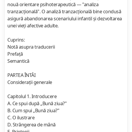
nouă orientare psihoterapeutică — "analiza
tranzacţională". O analiză tranzacţională bine condusă
asigură abandonarea scenariului infantil şi dezvoltarea
unei vieţi afective adulte.
Cuprins:
Notă asupra traducerii
Prefaţă
Semantică
PARTEA ÎNTÂI
Consideraţii generale
Capitolul 1. Introducere
A. Ce spui după „Bună ziua?"
B. Cum spui „Bună ziua?"
C. O ilustrare
D. Strângerea de mână
E. Prietenii