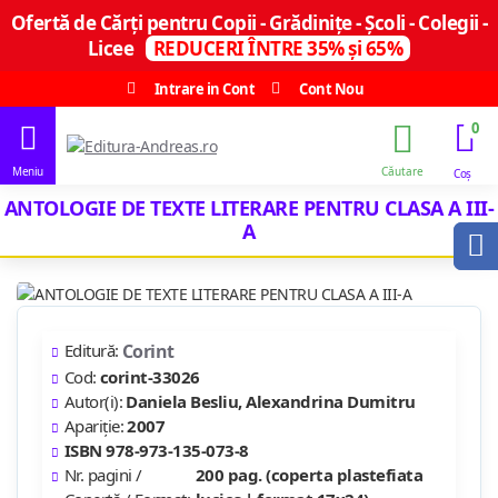
Ofertă de Cărți pentru Copii - Grădinițe - Școli - Colegii -
Licee
REDUCERI ÎNTRE 35% și 65%
Intrare in Cont
Cont Nou
0
ANTOLOGIE DE TEXTE LITERARE PENTRU CLASA A III-
A
Editură:
Corint
Cod:
corint-33026
Autor(i):
Daniela Besliu, Alexandrina Dumitru
Apariție:
2007
ISBN 978-973-135-073-8
Nr. pagini /
200 pag. (coperta plastefiata