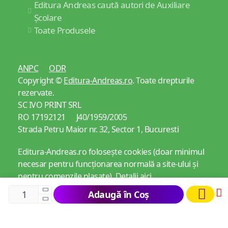
Editura Andreas caută autori de Auxiliare
Școlare
Toate Produsele
ANPC
ODR
Copyright ©
Editura-Andreas.ro
. Toate drepturile
rezervate.
SC IVO PRINT SRL
RO 17192121 J40/1959/2005
Strada Petru Maior nr. 32, Sector 1, Bucuresti
Editura-Andreas.ro folosește cookies (doar minimul
necesar pentru funcționarea normală a site-ului și
pentru comenzile plasate).
Detalii aici
Adaugă în Coș