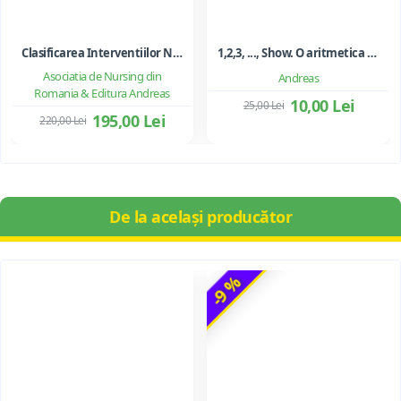
Clasificarea Interventiilor Nursing (NIC)
1,2,3, ..., Show. O aritmetica emotionala, o poezie a matematicii - Ioan Dancila
Asociatia de Nursing din
Andreas
Romania & Editura Andreas
10,00 Lei
25,00 Lei
195,00 Lei
220,00 Lei
De la același producător
-9 %