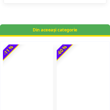
Din aceeași categorie
-11 %
-60 %