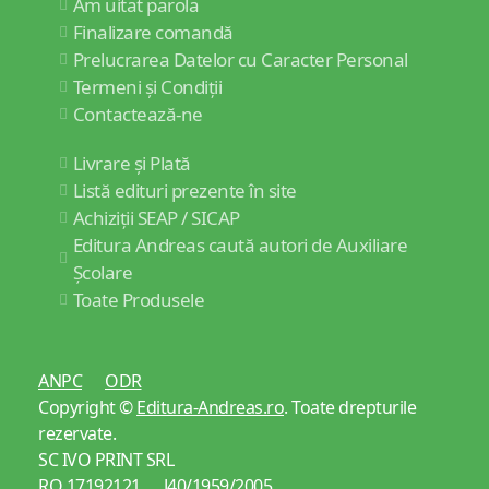
Am uitat parola
Finalizare comandă
Prelucrarea Datelor cu Caracter Personal
Termeni și Condiții
Contactează-ne
Livrare și Plată
Listă edituri prezente în site
Achiziții SEAP / SICAP
Editura Andreas caută autori de Auxiliare
Școlare
Toate Produsele
ANPC
ODR
Copyright ©
Editura-Andreas.ro
. Toate drepturile
rezervate.
SC IVO PRINT SRL
RO 17192121 J40/1959/2005