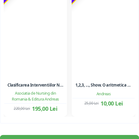
Clasificarea Interventiilor Nursing (NIC)
1,2,3, ..., Show. O aritmetica emotionala, o poezie a matematicii - Ioan Dancila
Asociatia de Nursing din
Andreas
Romania & Editura Andreas
10,00 Lei
25,00 Lei
195,00 Lei
220,00 Lei