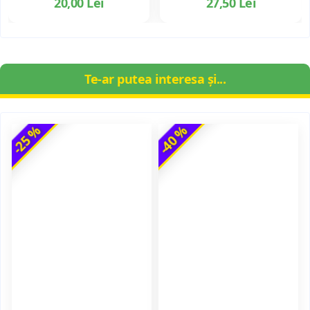
20,00 Lei
27,50 Lei
Te-ar putea interesa și...
-25 %
-40 %