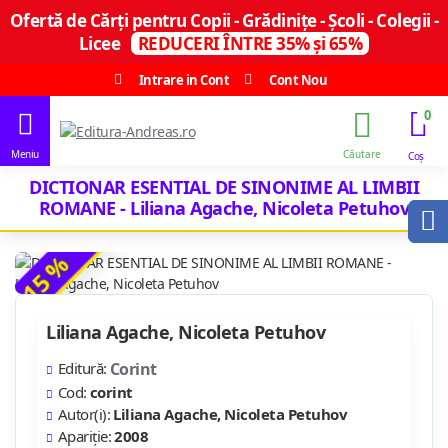
Ofertă de Cărți pentru Copii - Grădinițe - Școli - Colegii -
Licee
REDUCERI ÎNTRE 35% și 65%
Intrare in Cont
Cont Nou
0
DICTIONAR ESENTIAL DE SINONIME AL LIMBII
ROMANE - Liliana Agache, Nicoleta Petuhov
-15 %
Liliana Agache, Nicoleta Petuhov
Editură:
Corint
Cod:
corint
Autor(i):
Liliana Agache, Nicoleta Petuhov
Apariție:
2008