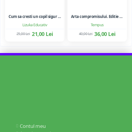
Cum sa cresti un copil sigur de sine ... si sa-i consolidezi autostima
Arta compromisului. Editie ne varietur - Ileana Vulpescu
Lizuka Educativ
Tempus
21,00 Lei
36,00 Lei
25,00 Lei
40,00 Lei
Contul meu