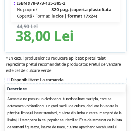
ISBN 978-973-135-385-2
Nr. pagini /
320 pag. (coperta plastefiata
Copertă / Format:
lucios | format 17x24)
44,90 Lei
38,00 Lei
* In cazul produselor cu reducere aplicata: pretul taiat
reprezinta pretul recomandat de producator. Pretul de vanzare
este cel de culoare verde.
Disponibilitate: La comanda
Descriere
Autoarele ne propun un dictionar cu functionalitate multipla, care se
adreseaza vorbitorilor cu un grad mediu de cultura, deci are in vedere in
principiu limbajul literar standard, cuvinte din limba curenta, mergand de la
limbajul literar pana la cel popular sau familiar. Este de remarcat ca in lista
de termeni figureaza, inainte de toate, cuvinte apartinand vocabularului