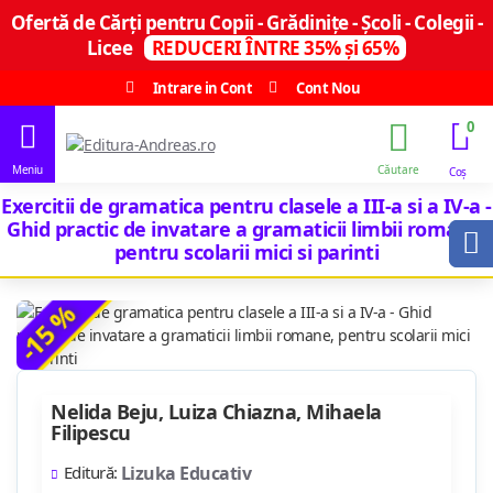
Ofertă de Cărți pentru Copii - Grădinițe - Școli - Colegii -
Licee
REDUCERI ÎNTRE 35% și 65%
Intrare in Cont
Cont Nou
0
Exercitii de gramatica pentru clasele a III-a si a IV-a -
Ghid practic de invatare a gramaticii limbii romane,
pentru scolarii mici si parinti
-15 %
Nelida Beju, Luiza Chiazna, Mihaela
Filipescu
Editură:
Lizuka Educativ