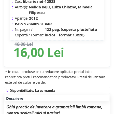
Cod:
librarie.net-12528
Autor(i):
Nelida Beju, Luiza Chiazna, Mihaela
Filipescu
Apariție:
2012
ISBN 9786069313602
Nr. pagini /
122 pag. (coperta plastefiata
Copertă / Format:
lucios | format 13x20)
18,90 Lei
16,00 Lei
* In cazul produselor cu reducere aplicata: pretul taiat
reprezinta pretul recomandat de producator. Pretul de vanzare
este cel de culoare verde.
Disponibilitate: La comanda
Descriere
Ghid practic de invatare a gramaticii limbii romane,
pentru scolarii mici si parinti