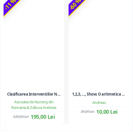
-11 %
-60 %
Clasificarea Interventiilor Nursing (NIC)
1,2,3, ..., Show. O aritmetica emotionala, o poezie a matematicii - Ioan Dancila
Asociatia de Nursing din
Andreas
Romania & Editura Andreas
10,00 Lei
25,00 Lei
195,00 Lei
220,00 Lei