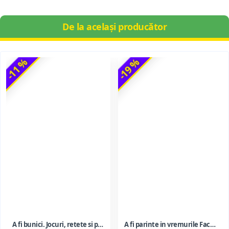
De la același producător
-11 %
-19 %
A fi bunici. Jocuri, retete si povesti pentru a va bucura de timpul petrecut alaturi de nepoti
A fi parinte in vremurile Facebook si WhatsApp - gestionarea oportunitatilor si riscurilor noilor tehnologii