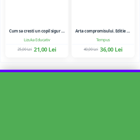
Cum sa cresti un copil sigur de sine ... si sa-i consolidezi autostima
Arta compromisului. Editie ne varietur - Ileana Vulpescu
Lizuka Educativ
Tempus
21,00 Lei
36,00 Lei
25,00 Lei
40,00 Lei