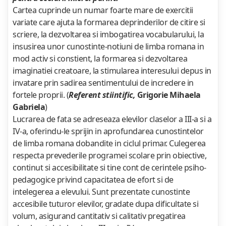
Cartea cuprinde un numar foarte mare de exercitii
variate care ajuta la formarea deprinderilor de citire si
scriere, la dezvoltarea si imbogatirea vocabularului, la
insusirea unor cunostinte-notiuni de limba romana in
mod activ si constient, la formarea si dezvoltarea
imaginatiei creatoare, la stimularea interesului depus in
invatare prin sadirea sentimentului de incredere in
fortele proprii. (
Referent stiintific,
Grigorie Mihaela
Gabriela
)
Lucrarea de fata se adreseaza elevilor claselor a III-a si a
IV-a, oferindu-le sprijin in aprofundarea cunostintelor
de limba romana dobandite in ciclul primar. Culegerea
respecta prevederile programei scolare prin obiective,
continut si accesibilitate si tine cont de cerintele psiho-
pedagogice privind capacitatea de efort si de
intelegerea a elevului. Sunt prezentate cunostinte
accesibile tuturor elevilor, gradate dupa dificultate si
volum, asigurand cantitativ si calitativ pregatirea