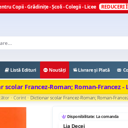
ntru Copii - Grădinițe - Școli - Colegii - Licee
REDUCERI Î
Listă Edituri
Noutăți
Livrare și Plată
Co
ar scolar Francez-Roman; Roman-Francez - L
ător
Corint
Dictionar scolar Francez-Roman; Roman-Francez 
Disponibilitate: La comanda
Lia Decei