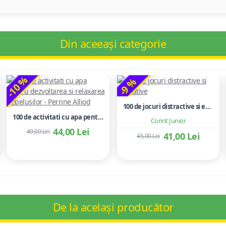
Din aceeași categorie
-10 %
-9 %
100 de jocuri distractive si educative
100 de activitati cu apa pentru dezvoltarea si relaxarea bebelusilor - Perrine Alliod
Corint Junior
44,00 Lei
49,00 Lei
41,00 Lei
45,00 Lei
De la același producător