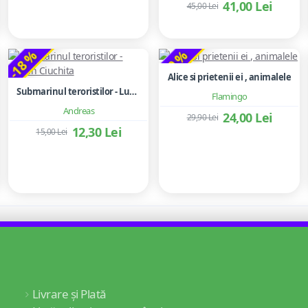
41,00 Lei
45,00 Lei
-18 %
-20 %
Alice si prietenii ei , animalele
Submarinul teroristilor - Lucian Ciuchita
Flamingo
Andreas
24,00 Lei
29,90 Lei
12,30 Lei
15,00 Lei
Livrare și Plată