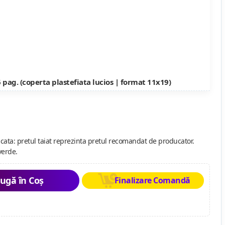
 pag. (coperta plastefiata lucios | format 11x19)
cata: pretul taiat reprezinta pretul recomandat de producator.
verde.
ugă în Coș
Finalizare Comandă