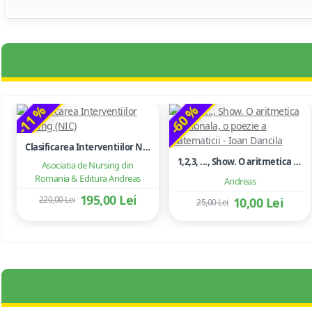
-11 %
-60 %
Clasificarea Interventiilor Nursing (NIC)
1,2,3, ..., Show. O aritmetica emotionala, o poezie a matematicii - Ioan Dancila
Asociatia de Nursing din
Romania & Editura Andreas
Andreas
195,00 Lei
220,00 Lei
10,00 Lei
25,00 Lei