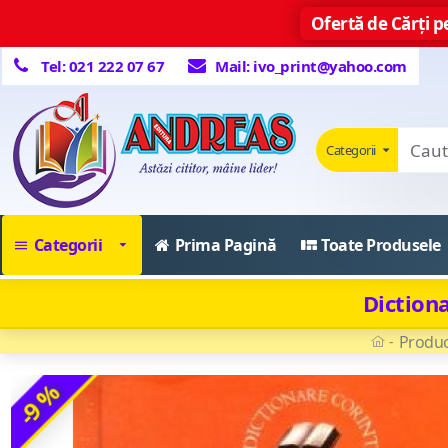
Ofertă de Cărți pe
Tel: 021 222 07 67
Mail: ivo_print@yahoo.com
Categorii
Categorii
Prima Pagină
Toate Produsele
Diction
Produc
-9 %