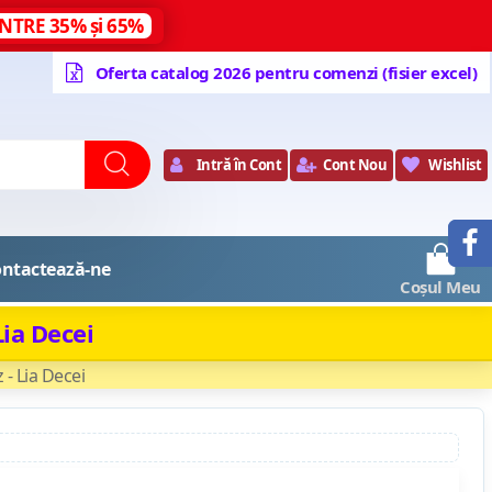
NTRE 35% și 65%
Oferta catalog 2026 pentru comenzi (fisier excel)
Intră în Cont
Cont Nou
Wishlist
0
ntactează-ne
Coșul Meu
ia Decei
- Lia Decei