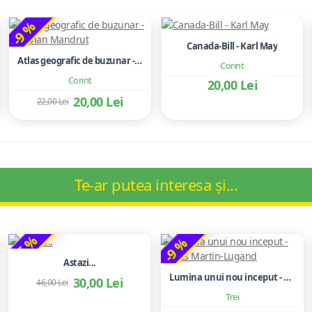
-9 %
Canada-Bill - Karl May
Atlas geografic de buzunar - Octavian Mandrut
Corint
Corint
20,00 Lei
20,00 Lei
22,00 Lei
Te-ar putea interesa și...
-35 %
-9 %
Astazi...
Lumina unui nou inceput - Agnès Martin-Lugand
30,00 Lei
46,00 Lei
Trei