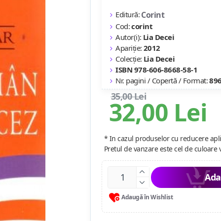
Editură:
Corint
Cod:
corint
Autor(i):
Lia Decei
Apariție:
2012
Colecție:
Lia Decei
ISBN 978-606-8668-58-1
Nr. pagini / Copertă / Format:
896
35,00 Lei
32,00 Lei
* In cazul produselor cu reducere apli
Pretul de vanzare este cel de culoare 
Ada
Adaugă în Wishlist