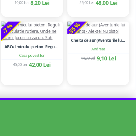
8,20 Lei
48,00 Lei
10,00 Lei
55,00 Lei
-35 %
-7 %
Cheita de aur (Aventurile lui Buratino) - Aleksei N.Tolstoi
ABCul micului pieton. Reguli de circulatie rutiera. Unde ne jucam. Jocuri cu zaruri. Sah
Andreas
Casa povestilor
9,10 Lei
14,00 Lei
42,00 Lei
45,00 Lei