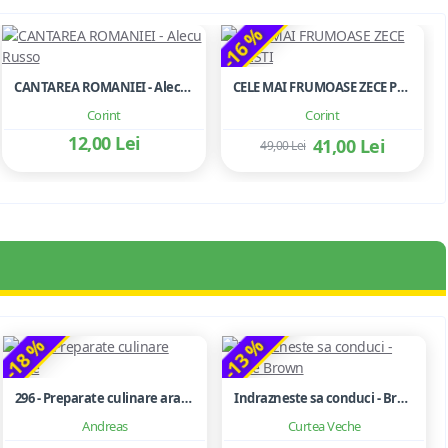
-16 %
CANTAREA ROMANIEI - Alecu Russo
CELE MAI FRUMOASE ZECE POVESTI
Corint
Corint
12,00 Lei
41,00 Lei
49,00 Lei
-18 %
-13 %
296 - Preparate culinare arabe
Indrazneste sa conduci - Brene Brown
Andreas
Curtea Veche