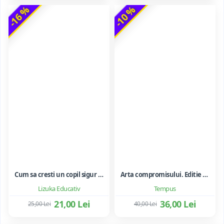
-16 %
-10 %
Cum sa cresti un copil sigur de sine ... si sa-i consolidezi autostima
Arta compromisului. Editie ne varietur - Ileana Vulpescu
Lizuka Educativ
Tempus
21,00 Lei
36,00 Lei
25,00 Lei
40,00 Lei