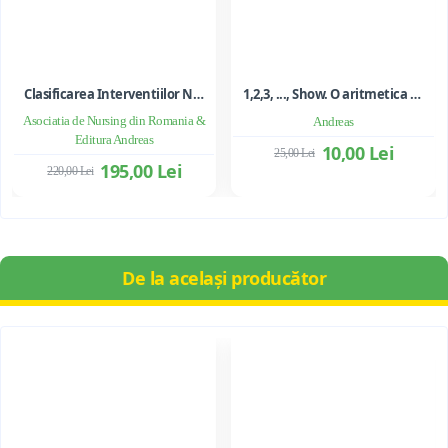
Clasificarea Interventiilor Nursing (NIC)
1,2,3, ..., Show. O aritmetica emotionala, o poezie a matematicii - Ioan Dancila
Asociatia de Nursing din Romania &
Andreas
Editura Andreas
10,00 Lei
25,00 Lei
195,00 Lei
220,00 Lei
De la același producător