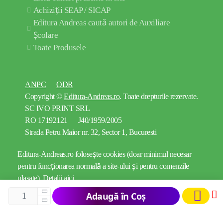
Achiziții SEAP / SICAP
Editura Andreas caută autori de Auxiliare
Școlare
Toate Produsele
ANPC
ODR
Copyright ©
Editura-Andreas.ro
. Toate drepturile rezervate.
SC IVO PRINT SRL
RO 17192121 J40/1959/2005
Strada Petru Maior nr. 32, Sector 1, Bucuresti
Editura-Andreas.ro folosește cookies (doar minimul necesar
pentru funcționarea normală a site-ului și pentru comenzile
plasate).
Detalii aici
Adaugă în Coș