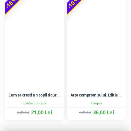
-16 %
-10 %
Cum sa cresti un copil sigur de sine ... si sa-i consolidezi autostima
Arta compromisului. Editie ne varietur - Ileana Vulpescu
Lizuka Educativ
Tempus
21,00 Lei
36,00 Lei
25,00 Lei
40,00 Lei