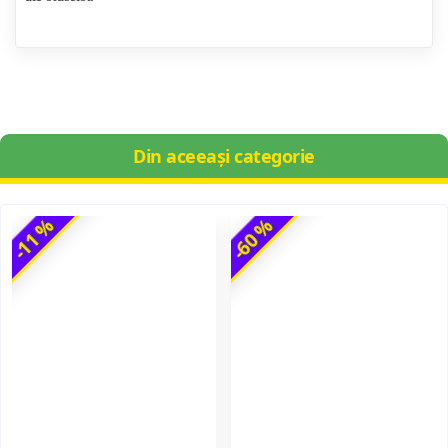
Din aceeași categorie
-11 %
-60 %