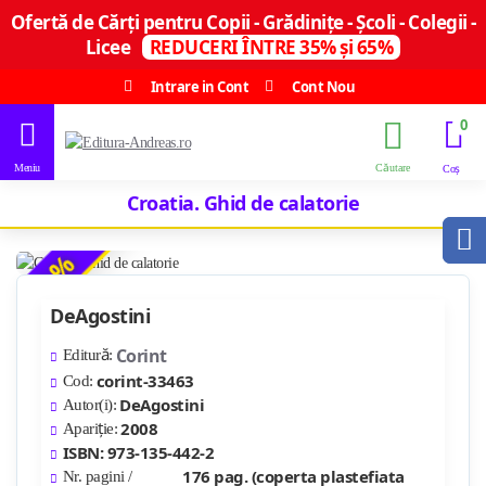
Ofertă de Cărți pentru Copii - Grădinițe - Școli - Colegii -
Licee
REDUCERI ÎNTRE 35% și 65%
Intrare in Cont
Cont Nou
0
Croatia. Ghid de calatorie
-35 %
DeAgostini
Corint
Editură:
corint-33463
Cod:
DeAgostini
Autor(i):
2008
Apariție:
ISBN: 973-135-442-2
176 pag. (coperta plastefiata
Nr. pagini /