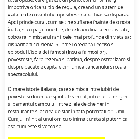
impotriva oricarui tip de regula, creand un sistem de
viata unde cuvantul «imposibil» poate chiar sa dispara».
Apoi prinde curaj, cum se tine suflarea înainte de o nota
înalta, si cu pagini inedite, de extraordinara emotivitate,
coboara in misterul ranii celei mai profunde din viata sa:
disparitia fiicei Ylenia. Si intre Loredana Lecciso si
episodul L'isola dei famosi (Insula faimosilor),
povesteste, fara rezerva si patima, despre ostracizare si
despre pacatele capitale din lumea cancanului si cea a
spectacolului.
O mare istorie italiana, care se misca intre iubiri de
poveste si dureri de spirit blestemat, intre cerul religiei
si pamantul campului, intre zilele de chelner in
restaurante si acelea de star în fata potentatilor lumii.
Curajul infinit al unui om cu o inima curata si puternica,
asa cum este si vocea sa.