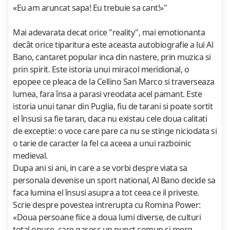
«Eu am aruncat sapa! Eu trebuie sa cant!»"
Mai adevarata decat orice "reality", mai emotionanta
decât orice tiparitura este aceasta autobiografie a lui Al
Bano, cantaret popular inca din nastere, prin muzica si
prin spirit. Este istoria unui miracol meridional, o
epopee ce pleaca de la Cellino San Marco si traverseaza
lumea, fara însa a parasi vreodata acel pamant. Este
istoria unui tanar din Puglia, fiu de tarani si poate sortit
el însusi sa fie taran, daca nu existau cele doua calitati
de exceptie: o voce care pare ca nu se stinge niciodata si
o tarie de caracter la fel ca aceea a unui razboinic
medieval.
Dupa ani si ani, in care a se vorbi despre viata sa
personala devenise un sport national, Al Bano decide sa
faca lumina el însusi asupra a tot ceea ce il priveste.
Scrie despre povestea intrerupta cu Romina Power:
«Doua persoane fiice a doua lumi diverse, de culturi
total opuse, care gasesc un punct comun si merg