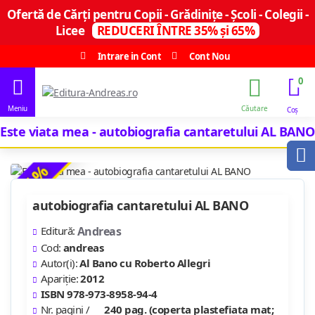
Ofertă de Cărți pentru Copii - Grădinițe - Școli - Colegii -
Licee
REDUCERI ÎNTRE 35% și 65%
Intrare in Cont
Cont Nou
0
Este viata mea - autobiografia cantaretului AL BANO
-67 %
autobiografia cantaretului AL BANO
Editură:
Andreas
Cod:
andreas
Autor(i):
Al Bano cu Roberto Allegri
Apariție:
2012
ISBN 978-973-8958-94-4
Nr. pagini /
240 pag. (coperta plastefiata mat;