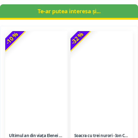
Te-ar putea interesa și...
-10 %
-32 %
Ultimul an din viața Elenei Ceaușescu - LAVINIA BETEA
Soacra cu trei nurori - Ion Creanga