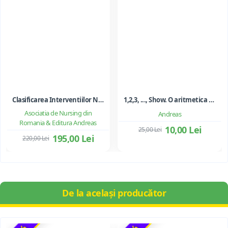
Clasificarea Interventiilor Nursing (NIC)
1,2,3, ..., Show. O aritmetica emotionala, o poezie a matematicii - Ioan Dancila
Asociatia de Nursing din
Andreas
Romania & Editura Andreas
10,00 Lei
25,00 Lei
195,00 Lei
220,00 Lei
De la același producător