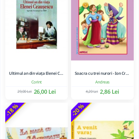
Ultimul an din viața Elenei Ceaușescu - LAVINIA BETEA
Soacra cu trei nurori - Ion Creanga
Corint
Andreas
26,00 Lei
2,86 Lei
29,00 Lei
4,20 Lei
-18 %
-20 %