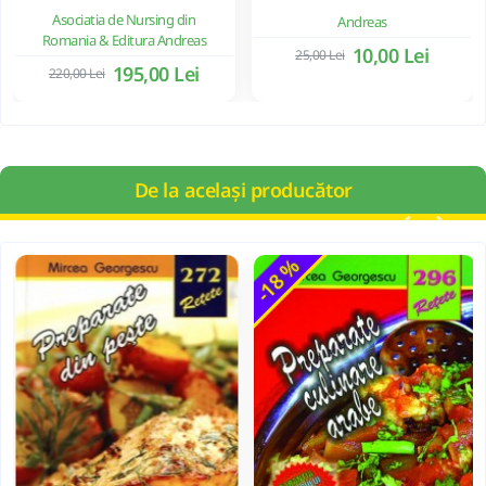
Asociatia de Nursing din
Andreas
Romania & Editura Andreas
10,00 Lei
25,00 Lei
195,00 Lei
220,00 Lei
De la același producător
-18 %