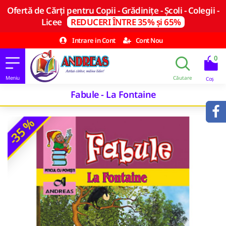
Ofertă de Cărți pentru Copii - Grădinițe - Școli - Colegii -
Licee
REDUCERI ÎNTRE 35% și 65%
Intrare in Cont
Cont Nou
0
Fabule - La Fontaine
-35 %