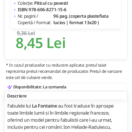
Colecție:
Piticul cu povesti
ISBN 978-606-8271-15-6
Nr. pagini /
96 pag. (coperta plastefiata
Copertă / Format:
lucios | format 13x20 )
9,36 Lei
8,45 Lei
* In cazul produselor cu reducere aplicata: pretul taiat
reprezinta pretul recomandat de producator. Pretul de vanzare
este cel de culoare verde.
Disponibilitate: La comanda
Descriere
Fabulele lui
La Fontaine
au fost traduse în aproape
toate limbile lumii si în limbile regionale franceze,
oferind un model pentru fabulistii care l-au urmat,
inclusiv pentru cei români: Ion Heliade-Radulescu,