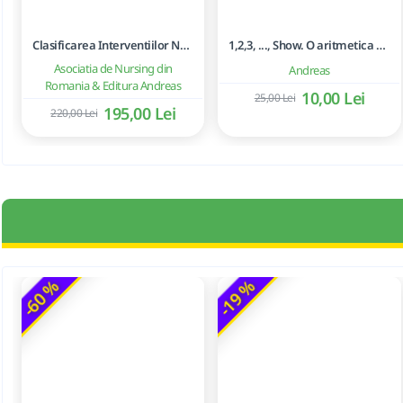
Clasificarea Interventiilor Nursing (NIC)
1,2,3, ..., Show. O aritmetica emotionala, o poezie a matematicii - Ioan Dancila
Asociatia de Nursing din
Andreas
Romania & Editura Andreas
10,00 Lei
25,00 Lei
195,00 Lei
220,00 Lei
-60 %
-19 %