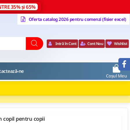
NTRE 35% și 65%
Oferta catalog 2026 pentru comenzi (fisier excel)
Intră în Cont
Cont Nou
Wishlist
0
tactează-ne
Coșul Meu
n copil pentru copii