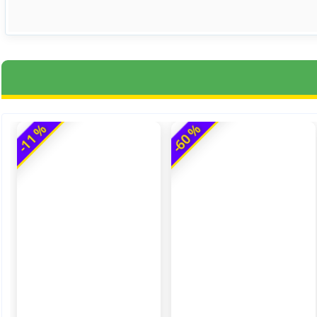
-11 %
-60 %