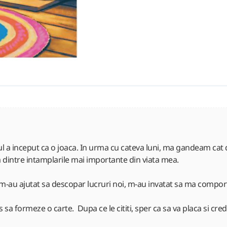
tul a inceput ca o joaca. In urma cu cateva luni, ma gandeam ca
va dintre intamplarile mai importante din viata mea.
e, m-au ajutat sa descopar lucruri noi, m-au invatat sa ma comport 
 sa formeze o carte. Dupa ce le cititi, sper ca sa va placa si cred c