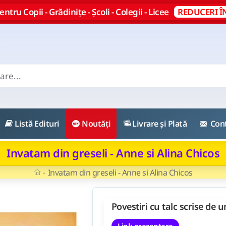
ntru Copii - Grădinițe - Școli - Colegii - Licee
REDUCERI Î
Listă Edituri
Noutăți
Livrare și Plată
Con
Invatam din greseli - Anne si Alina Chicos
Invatam din greseli - Anne si Alina Chicos
Povestiri cu talc scrise de u
Link prezentare