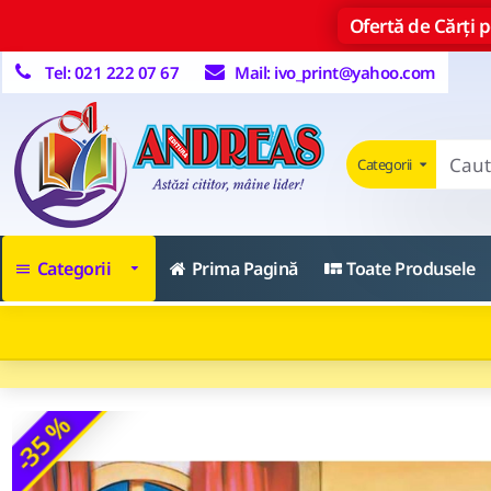
Ofertă de Cărți pe
Tel: 021 222 07 67
Mail: ivo_print@yahoo.com
Categorii
Categorii
Prima Pagină
Toate Produsele
-35 %