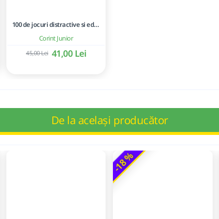
100 de jocuri distractive si educative
Corint Junior
41,00 Lei
45,00 Lei
De la același producător
-18 %