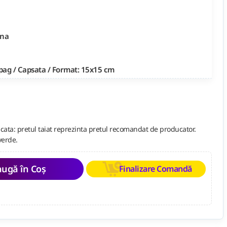
ina
pag / Capsata / Format: 15x15 cm
cata: pretul taiat reprezinta pretul recomandat de producator.
verde.
ugă în Coș
Finalizare Comandă