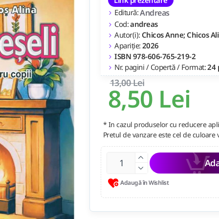
Editură:
Andreas
Cod:
andreas
Autor(i):
Chicos Anne; Chicos Al
Apariție:
2026
ISBN 978-606-765-219-2
Nr. pagini / Copertă / Format:
24 
13,00 Lei
8,50 Lei
* In cazul produselor cu reducere apli
Pretul de vanzare este cel de culoare 
Ada
Adaugă în Wishlist