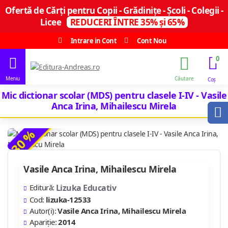
Ofertă de Cărți pentru Copii - Grădinițe - Școli - Colegii -
Licee
REDUCERI ÎNTRE 35% și 65%
Intrare in Cont
Cont Nou
0
Mic dictionar scolar (MDS) pentru clasele I-IV - Vasile
Anca Irina, Mihailescu Mirela
-30 %
Vasile Anca Irina, Mihailescu Mirela
Editură:
Lizuka Educativ
Cod:
lizuka-12533
Autor(i):
Vasile Anca Irina, Mihailescu Mirela
Apariție:
2014