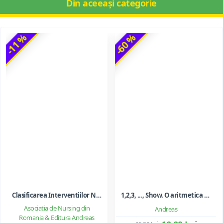
Din aceeași categorie
-11 %
-60 %
Clasificarea Interventiilor Nursing (NIC)
1,2,3, ..., Show. O aritmetica emotionala, o poezie a matematicii - Ioan Dancila
Asociatia de Nursing din
Andreas
Romania & Editura Andreas