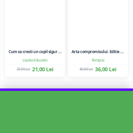
Cum sa cresti un copil sigur de sine ... si sa-i consolidezi autostima
Arta compromisului. Editie ne varietur - Ileana Vulpescu
Lizuka Educativ
Tempus
21,00 Lei
36,00 Lei
25,00 Lei
40,00 Lei