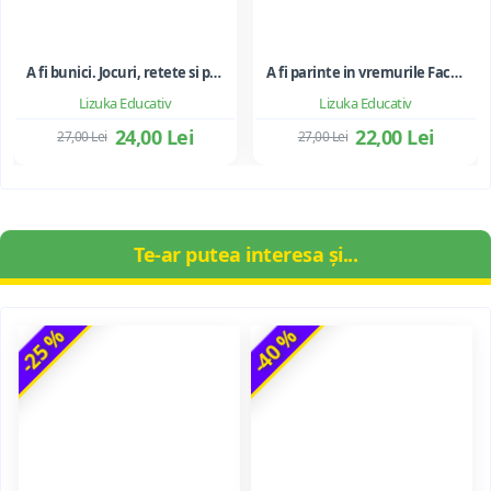
A fi bunici. Jocuri, retete si povesti pentru a va bucura de timpul petrecut alaturi de nepoti
A fi parinte in vremurile Facebook si WhatsApp - gestionarea oportunitatilor si riscurilor noilor tehnologii
Lizuka Educativ
Lizuka Educativ
24,00 Lei
22,00 Lei
27,00 Lei
27,00 Lei
Te-ar putea interesa și...
-25 %
-40 %