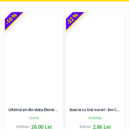
-10 %
-32 %
Ultimul an din viața Elenei Ceaușescu - LAVINIA BETEA
Soacra cu trei nurori - Ion Creanga
Corint
Andreas
26,00 Lei
2,86 Lei
29,00 Lei
4,20 Lei