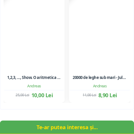
1,2,3, ..., Show. O aritmetica emotionala, o poezie a matematicii - Ioan Dancila
20000 de leghe sub mari - Jules Verne
Andreas
Andreas
10,00 Lei
8,90 Lei
25,00 Lei
11,00 Lei
Te-ar putea interesa și...