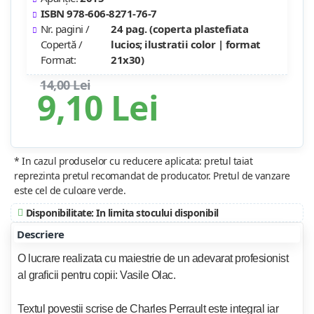
ISBN 978-606-8271-76-7
Nr. pagini /
24 pag. (coperta plastefiata
Copertă /
lucios; ilustratii color | format
Format:
21x30)
14,00 Lei
9,10 Lei
* In cazul produselor cu reducere aplicata: pretul taiat
reprezinta pretul recomandat de producator. Pretul de vanzare
este cel de culoare verde.
Disponibilitate: In limita stocului disponibil
Descriere
O lucrare realizata cu maiestrie de un adevarat profesionist
al graficii pentru copii: Vasile Olac.
Textul povestii scrise de Charles Perrault este integral iar