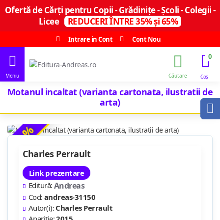
Ofertă de Cărți pentru Copii - Grădinițe - Școli - Colegii -
Licee
REDUCERI ÎNTRE 35% și 65%
Intrare in Cont
Cont Nou
0
Motanul incaltat (varianta cartonata, ilustratii de
arta)
-35 %
Charles Perrault
Link prezentare
Editură:
Andreas
Cod:
andreas-31150
Autor(i):
Charles Perrault
Apariție:
2015