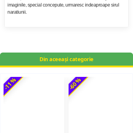
imaginile, special concepute, urmaresc indeaproape sirul
naratiunii.
Din aceeași categorie
-11 %
-60 %