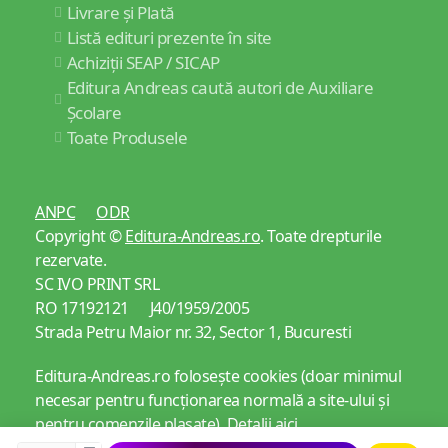
Livrare și Plată
Listă edituri prezente în site
Achiziții SEAP / SICAP
Editura Andreas caută autori de Auxiliare
Școlare
Toate Produsele
ANPC
ODR
Copyright ©
Editura-Andreas.ro
. Toate drepturile
rezervate.
SC IVO PRINT SRL
RO 17192121 J40/1959/2005
Strada Petru Maior nr. 32, Sector 1, Bucuresti
Editura-Andreas.ro folosește cookies (doar minimul
necesar pentru funcționarea normală a site-ului și
pentru comenzile plasate).
Detalii aici