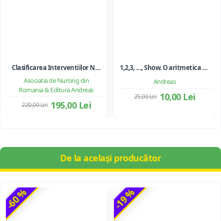
Clasificarea Interventiilor Nursing (NIC)
1,2,3, ..., Show. O aritmetica emotionala, o poezie a matematicii - Ioan Dancila
Asociatia de Nursing din
Andreas
Romania & Editura Andreas
10,00 Lei
25,00 Lei
195,00 Lei
220,00 Lei
De la același producător
-60 %
-19 %