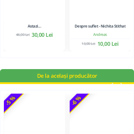
Astazi...
Despre suflet - Nichita Stithat
30,00 Lei
Andreas
46,00 Lei
10,00 Lei
13,00 Lei
De la același producător
-5 %
-6 %