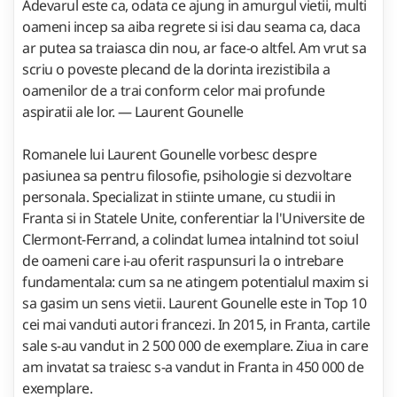
Adevarul este ca, odata ce ajung in amurgul vietii, multi
oameni incep sa aiba regrete si isi dau seama ca, daca
ar putea sa traiasca din nou, ar face-o altfel. Am vrut sa
scriu o poveste plecand de la dorinta irezistibila a
oamenilor de a trai conform celor mai profunde
aspiratii ale lor. — Laurent Gounelle
Romanele lui Laurent Gounelle vorbesc despre
pasiunea sa pentru filosofie, psihologie si dezvoltare
personala. Specializat in stiinte umane, cu studii in
Franta si in Statele Unite, conferentiar la l'Universite de
Clermont-Ferrand, a colindat lumea intalnind tot soiul
de oameni care i-au oferit raspunsuri la o intrebare
fundamentala: cum sa ne atingem potentialul maxim si
sa gasim un sens vietii. Laurent Gounelle este in Top 10
cei mai vanduti autori francezi. In 2015, in Franta, cartile
sale s-au vandut in 2 500 000 de exemplare. Ziua in care
am invatat sa traiesc s-a vandut in Franta in 450 000 de
exemplare.