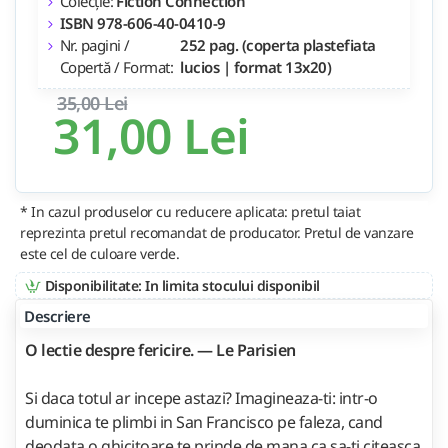
Colecție:
Fiction Connection
ISBN 978-606-40-0410-9
Nr. pagini /
252 pag. (coperta plastefiata
Copertă / Format:
lucios | format 13x20)
35,00 Lei
31,00 Lei
* In cazul produselor cu reducere aplicata: pretul taiat
reprezinta pretul recomandat de producator. Pretul de vanzare
este cel de culoare verde.
Disponibilitate: In limita stocului disponibil
Descriere
O lectie despre fericire. — Le Parisien
Si daca totul ar incepe astazi? Imagineaza-ti: intr-o
duminica te plimbi in San Francisco pe faleza, cand
deodata o ghicitoare te prinde de mana ca sa-ti citeasca