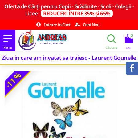
Ofertă de Cărți pentru Copii - Grădinițe - Școli - Colegii -
Licee
REDUCERI ÎNTRE 35% și 65%
Intrare in Cont
Cont Nou
0
Ziua in care am invatat sa traiesc - Laurent Gounelle
-11 %