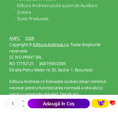
Editura Andreas caută autori de Auxiliare
Școlare
Toate Produsele
ANPC
ODR
Copyright ©
Editura-Andreas.ro
. Toate drepturile
rezervate.
SC IVO PRINT SRL
RO 17192121 J40/1959/2005
Strada Petru Maior nr. 32, Sector 1, Bucuresti
Editura-Andreas.ro folosește cookies (doar minimul
necesar pentru funcționarea normală a site-ului și
pentru comenzile plasate).
Detalii aici
Adaugă în Coș