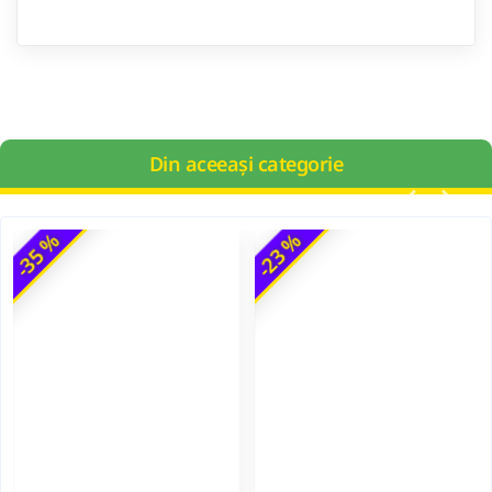
Din aceeași categorie
-35 %
-23 %