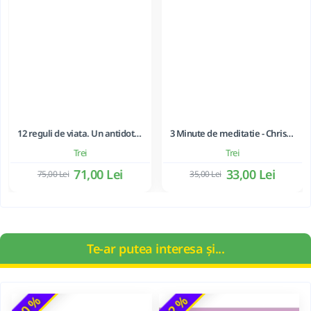
12 reguli de viata. Un antidot la haosul din jurul nostru - Jordan B. Peterson
3 Minute de meditatie - Christophe André
Trei
Trei
71,00 Lei
33,00 Lei
75,00 Lei
35,00 Lei
Te-ar putea interesa și...
-10 %
-32 %