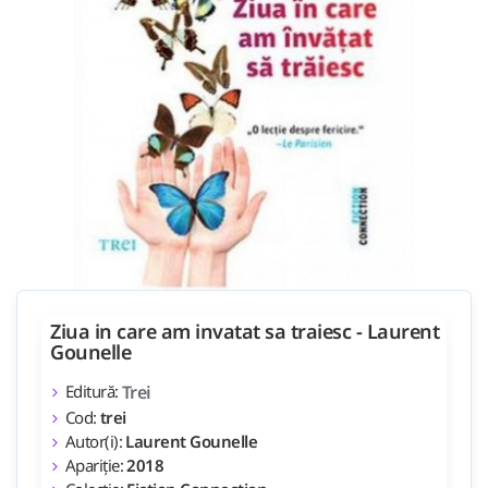
Ziua in care am invatat sa traiesc - Laurent
Gounelle
Editură:
Trei
Cod:
trei
Autor(i):
Laurent Gounelle
Apariție:
2018