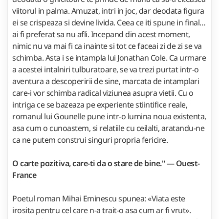
viitorul in palma. Amuzat, intri in joc, dar deodata figura
ei se crispeaza si devine livida. Ceea ce iti spune in final…
ai fi preferat sa nu afli. Incepand din acest moment,
nimic nu va mai fi ca inainte si tot ce faceai zi de zi se va
schimba. Asta i se intampla lui Jonathan Cole. Ca urmare
a acestei intalniri tulburatoare, se va trezi purtat intr-o
aventura a descoperirii de sine, marcata de intamplari
care-i vor schimba radical viziunea asupra vietii. Cu o
intriga ce se bazeaza pe experiente stiintifice reale,
romanul lui Gounelle pune intr-o lumina noua existenta,
asa cum o cunoastem, si relatiile cu ceilalti, aratandu-ne
ca ne putem construi singuri propria fericire.
O carte pozitiva, care-ti da o stare de bine." — Ouest-
France
Poetul roman Mihai Eminescu spunea: «Viata este
irosita pentru cel care n-a trait-o asa cum ar fi vrut».