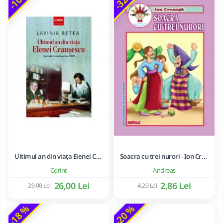
Ultimul an din viața Elenei Ceaușescu - LAVINIA BETEA
Soacra cu trei nurori - Ion Creanga
Corint
Andreas
26,00 Lei
2,86 Lei
29,00 Lei
4,20 Lei
-18 %
-20 %