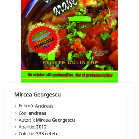
Mircea Georgescu
Editură:
Andreas
Cod:
andreas
Autor(i):
Mircea Georgescu
Apariție:
2012
Colecție:
333 retete