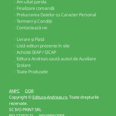
Am uitat parola
Finalizare comandă
Prelucrarea Datelor cu Caracter Personal
Termeni și Condiții
Contactează-ne
Livrare și Plată
Listă edituri prezente în site
Achiziții SEAP / SICAP
Editura Andreas caută autori de Auxiliare
Școlare
Toate Produsele
ANPC
ODR
Copyright ©
Editura-Andreas.ro
. Toate drepturile
rezervate.
SC IVO PRINT SRL
RO 17192121 J40/1959/2005