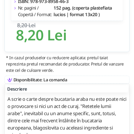
ISBN: 978-973-8958-46-3
Nr. pagini /
152 pag. (coperta plastefiata
Copertă / Format:
lucios | format 13x20 )
8,20 Lei
8,20 Lei
* In cazul produselor cu reducere aplicata: pretul taiat
reprezinta pretul recomandat de producator. Pretul de vanzare
este cel de culoare verde.
Disponibilitate: La comanda
Descriere
A scrie o carte despre bucataria araba nu este poate nici
o provocare si nici un act de curaj. "Retetele lumii
arabe", inevitabil cu un anume specific, sunt, totusi,
dintre cele mai frecvent întâlnite în bucataria
europeana, blagoslovita cu aceleasi ingrediente si