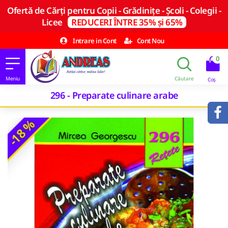
Ofertă de Cărți pentru Copii - Grădinițe - Școli - Colegii -
Licee
REDUCERI ÎNTRE 35% și 65%
Intrare in Cont
Cont Nou
0
296 - Preparate culinare arabe
-18 %