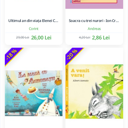
Ultimul an din viața Elenei Ceaușescu - LAVINIA BETEA
Soacra cu trei nurori - Ion Creanga
Corint
Andreas
26,00 Lei
2,86 Lei
29,00 Lei
4,20 Lei
-18 %
-20 %