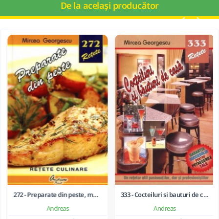
De la același producător
272 - Preparate din peste, moluste si crustacee
333 - Cocteiluri si bauturi de casa
Andreas
Andreas